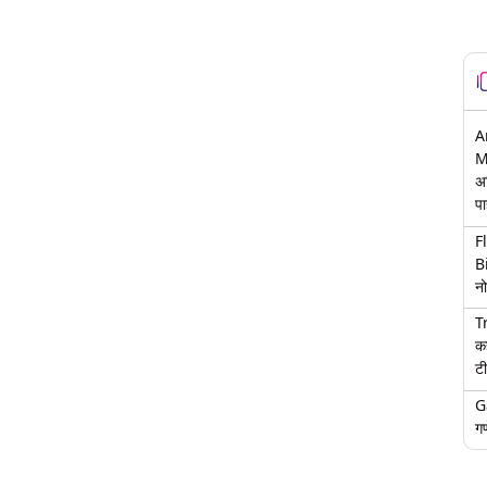
A
M
अ
पा
F
B
नो
T
क
टी
G
गण