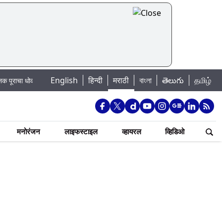
English
हिन्दी
मराठी
বাংলা
తెలుగు
தமிழ்
का: खडकवासला धरणातून मुठानदी पात्रात विसर्ग सुरु; नागरिकांना नदीपात्रात न उतरण्याचे
मनोरंजन
लाइफस्टाइल
व्हायरल
व्हिडिओ