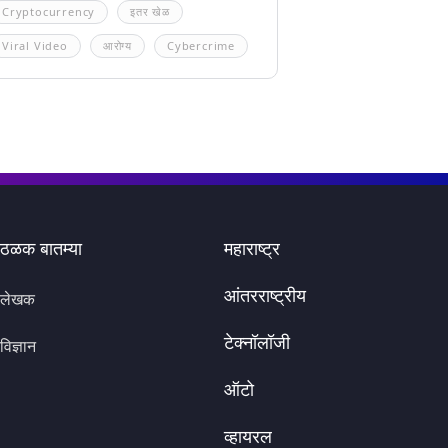
Cryptocurrency
इतर खेळ
Viral Video
आरोग्य
Cybercrime
ठळक बातम्या
महाराष्ट्र
आंतरराष्ट्रीय
लेखक
टेक्नॉलॉजी
विज्ञान
ऑटो
व्हायरल