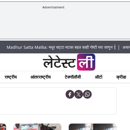
Advertisement
|
 Satta Matka: मधूर सट्टा मटका बद्दल काही गोष्टी घ्या जाणून !
अचानक पूराचा धो
राष्ट्रीय
आंतरराष्ट्रीय
टेक्नॉलॉजी
ऑटो
क्रीडा