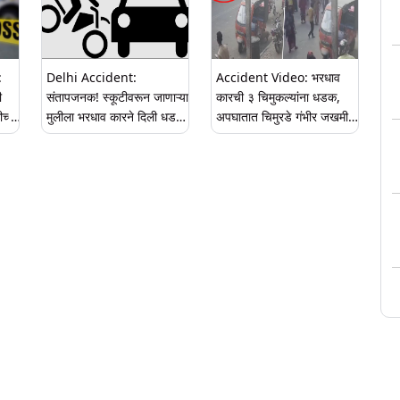
:
Delhi Accident:
Accident Video: भरधाव
ी
संतापजनक! स्कूटीवरून जाणाऱ्या
कारची ३ चिमुकल्यांना धडक,
च्या
मुलीला भरधाव कारने दिली धडक;
अपघातात चिमुरडे गंभीर जखमी;
4 किलोमीटर फरफटत नेल्यानंतर
पहा काळजाचा ठोका चुकवणारा
मुलीचा जागीच मृत्यू
व्हिडीओ