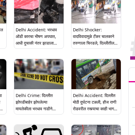
ील
Delhi Accident: भरधाव
Delhi Shocker:
ऑडी कारचा भीषण अपघात,
वादविवादामुळे टॅंकर चालकाने
आधी दुचाकी नंतर झाडाला
तरुणाला चिरडले, दिल्लीतील
ूर्ण
धडक; तीन जण जखमी,
धक्कादाय घटना (Watch
दिल्लीतील घटना (Video)
video)
Tren
या
Delhi Crime: दिल्लीत
Delhi Accident: दिल्लीत
े
झोपडीबाहेर झोपलेल्या
मोठी दुर्घटना टळली, हौज राणी
मायलेकीला भरधाव गाडीने
रोडवरील रस्त्याचा काही भाग
उडविले
खचला