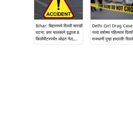
Bihar: बिहारमध्ये दिल्ली सारखी
Delhi Girl Drag Case
घटना; कार चालकाने वृद्धाला 8
नव्या वर्षाच्या पहिल्याचं दिवश
किलोमीटरपर्यंत ओढत नेलं,
राजधानी पुन्हा हादरली! दिल्ली
मृतदेह बोनेटमध्ये अडकला
रस्त्यावर तरुणीला ८ किमी
फरफटत नेल