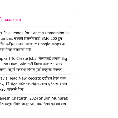
नक्की वाचाच
rtificial Ponds for Ganesh Immersion in
umbai: गणपती विसर्जनासाठी BMC 200 हून
धिक कृत्रिम तलाव उभारणार; Google Maps वर
हता येणार तलावांची यादी
lipkart To Create Jobs: फ्लिपकार्ट आगामी Big
illion Days Sale साठी निर्माण करणार 1 लाख
कऱ्या; संपूर्ण भारतभर होणार पूर्ती केंद्रांचा विस्तार
ravis Head New Record: ट्रॅव्हिस हेडने केला
हर, 17 चेंडूत अर्धशतक ठोकून रचला इतिहास; बनला
-20 'पॉवरप्ले किंग'
anesh Chaturthi 2024 Shubh Muhurat:
ेश चतुर्थीनिमित्त जाणून घ्या, शहरनिहाय पूजेच्या वेळा