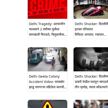
Delhi Tragedy: अल्पवयीन
Delhi Shocker: दिल्लीत
चालकाने 2 वर्षांच्या मुलीला
द्वारका परिसरात
कारखाली चिरडले, चिमुकलीचा
विचित्र अपघात; रस्त्यात
मृत्यू; दिल्ली येथील पहाडगंज
अचानक खड्ड्या पडल्याने संप
परिसरातील घटना
कार अडकली
खड्ड्यात (Video)
Delhi Geeta Colony
Delhi Shocker: दिल्लीच्
Accident Video: घराबाहेर
डाबरी येथील घरातून सापडल
झाडू मारणाऱ्या महिलेला कारची
तीन मृतदेह, श्वास कोंडल्याने
धडक, जागेवरच मृत्यू; घटना
मृत्यू झाल्याचा संशय
सीसीटीव्ही कॅमेऱ्यात कैद