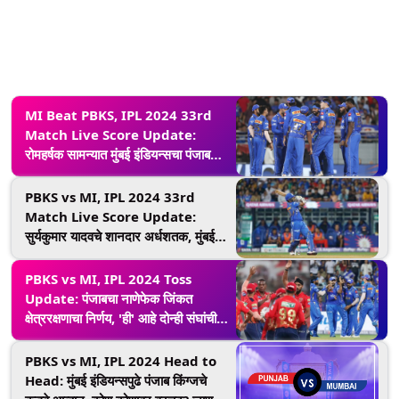
MI Beat PBKS, IPL 2024 33rd
Match Live Score Update:
रोमहर्षक सामन्यात मुंबई इंडियन्सचा पंजाब
किग्जवर 9 धावांनी विजय, आशुतोष शर्माची
शानदार अर्धशतकीय खेळी व्यर्थ
PBKS vs MI, IPL 2024 33rd
Match Live Score Update:
सुर्यकुमार यादवचे शानदार अर्धशतक, मुंबईचे
पंजाबसमोर विजयासाठी 193 धावांचे आव्हान
PBKS vs MI, IPL 2024 Toss
Update: पंजाबचा नाणेफेक जिंकत
क्षेत्ररक्षणाचा निर्णय, 'ही' आहे दोन्ही संघांची
प्लेइंग इलेव्हन
PBKS vs MI, IPL 2024 Head to
Head: मुंबई इंडियन्सपुढे पंजाब किंग्जचे