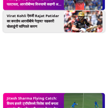
पलटवला, आरसीबीच्या विजयाची कहाणी अशी
लिहिली
Virat Kohli ऐवजी Rajat Patidar
का करतोय आरसीबीचे नेतृत्व? सहकारी
खेळाडूंनी सांगितले कारण
Jitesh Sharma Flying Catch:
विजय हजारे ट्रॉफीमध्ये जितेश शर्मा बनला