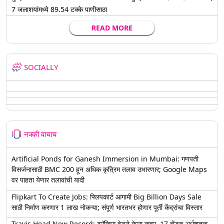
7 जलाशयांमध्ये 89.54 टक्के पाणीसाठा
READ MORE
SOCIALLY
नक्की वाचाच
Artificial Ponds for Ganesh Immersion in Mumbai: गणपती
विसर्जनासाठी BMC 200 हून अधिक कृत्रिम तलाव उभारणार; Google Maps
वर पाहता येणार तलावांची यादी
Flipkart To Create Jobs: फ्लिपकार्ट आगामी Big Billion Days Sale
साठी निर्माण करणार 1 लाख नोकऱ्या; संपूर्ण भारतभर होणार पूर्ती केंद्रांचा विस्तार
Travis Head New Record: ट्रॅव्हिस हेडने केला कहर, 17 चेंडूत अर्धशतक