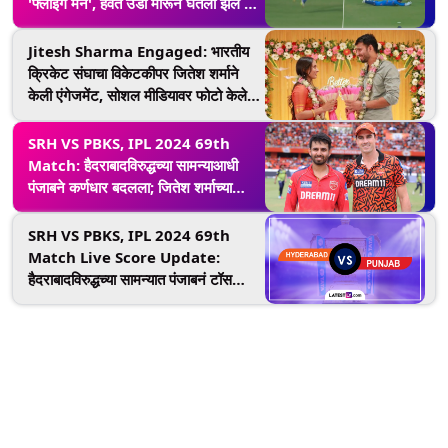
'फ्लाइंग मॅन', हवेत उडी मारून घेतला झेल ;
Video Viral
Jitesh Sharma Engaged: भारतीय
क्रिकेट संघाचा विकेटकीपर जितेश शर्माने
केली एंगेजमेंट, सोशल मीडियावर फोटो केले
शेअर
SRH VS PBKS, IPL 2024 69th
Match: हैदराबादविरुद्धच्या सामन्याआधी
पंजाबने कर्णधार बदलला; जितेश शर्माच्या
नेतृत्त्वात खेळणार संघ, पाहा प्लेइंग XI
SRH VS PBKS, IPL 2024 69th
Match Live Score Update:
हैदराबादविरुद्धच्या सामन्यात पंजाबनं टॉस
जिंकला, प्रथम फलंदाजीचा घेतला निर्णय