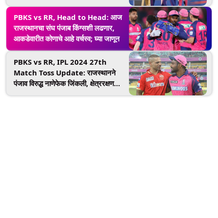
अभिषेक शर्माची तुफान खेळी
PBKS vs RR, Head to Head: आज
राजस्थानचा संघ पंजाब किंग्सशी लढणार,
आकडेवारीत कोणाचे आहे वर्चस्व; घ्या जाणून
PBKS vs RR, IPL 2024 27th
Match Toss Update: राजस्थानने
पंजाव विरुद्ध नाणेफेक जिंकली, क्षेत्ररक्षण
निवडले, पाहा प्लेइंग 11