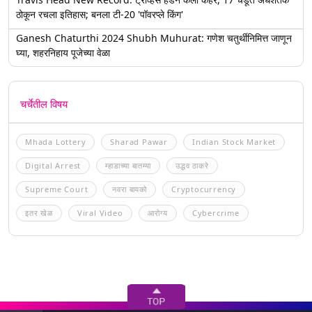
ठोकून रचला इतिहास; बनला टी-20 'पॉवरप्ले किंग'
Ganesh Chaturthi 2024 Shubh Muhurat: गणेश चतुर्थीनिमित्त जाणून
घ्या, शहरनिहाय पूजेच्या वेळा
चर्चेतील विषय
Mhada Lottery
Sharad Pawar
Indian Stock Market
Digital Arrest
म्हाडाच्या बातम्या
उद्धव ठाकरे
Supreme Court
नवरा बायको
Cryptocurrency
इतर खेळ
Viral Video
आरोग्य
Cybercrime