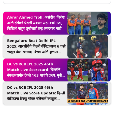
Abrar Ahmed Troll: अर्शदीप, जितेश
आणि हर्षितने घेतली अबरार अहमदची मजा,
व्हिडिओ पाहून तुम्हीलाही हसू अवरणार नाही
Bengaluru Beat Delhi IPL
2025: आरसीबीने दिल्ली कॅपिटल्सचा 6 गडी
राखून केला पराभव, विराट आणि कृणाल
पांड्याने फिरवला सामना
DC vs RCB IPL 2025 46th
Match Live Scorecard: दिल्लीने
बंगळुरूसमोर ठेवले 163 धावांचे लक्ष्य, भुवीने
घेतल्या 3 विकेट; तर केएल राहुलची 41
धावांची खेळी
DC vs RCB IPL 2025 46th
Match Live Score Update: दिल्ली
कॅपिटल्स विरुद्ध रॉयल चॅलेंजर्स बंगळुरू
सामन्याला सुरुवात, एका क्लिकवर पाहा लाईव्ह
स्कोरकार्ड