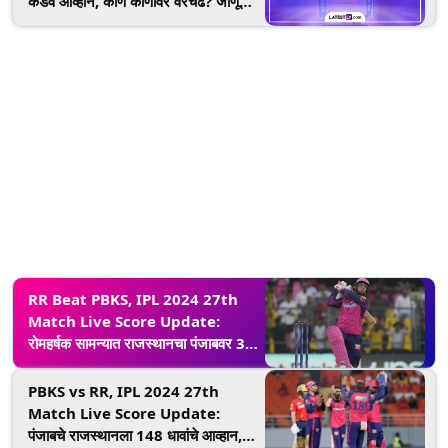
कडवे आव्हान, कोण कोणावर वरचढ? जाणून
घ्या आकडेवारी
RR Beat PBKS, IPL 2024 27th
Match Live Score Update:
रोमहर्षक सामन्यात राजस्थानचा पंजाबवर 3
विकेटने विजय, शिमरॉन हेटमायरची मॅच
विनिंग खेळी
PBKS vs RR, IPL 2024 27th
Match Live Score Update:
पंजाबचे राजस्थानला 148 धावांचे आव्हान,