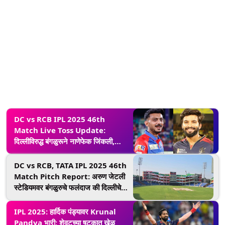
DC vs RCB IPL 2025 46th
Match Live Toss Update:
दिल्लीविरुद्ध बंगळुरूने नाणेफेक जिंकली,
गोलंदाजी करण्याचा घेतला निर्णय
DC vs RCB, TATA IPL 2025 46th
Match Pitch Report: अरुण जेटली
स्टेडियमवर बंगळुरुचे फलंदाज की दिल्लीचे
गोलंदाज कोणाचे असणार वर्चस्व, सामन्यापूर्वी
वाचा खेळपट्टीचा अहवाल
IPL 2025: हार्दिक पंड्यावर Krunal
Pandya भारी; शेवटच्या षटकात खेळ