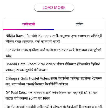
LOAD MORE
ताजी बातमी
ट्रेंडिंग
Nikita Rawal Ranbir Kapoor: रणबीर कपूरच्या जुन्या वक्तव्यावर अभिनेत्री
निकिता रावल आक्रमक, माफी मागण्याची मागणी
SIR अंतर्गत मतदार पुनरीक्षण अर्ज भरल्यास 16 हजार रुपये मिळण्याचा दावा पूर्णपणे
खोटा
Bhabhi Hotel Room Viral Video: सोशल मीडियावर हॉटेलमधील व्हिडिओ
व्हायरल; सायबर सुरक्षेचे मोठे आव्हान
Chhapra Girls Hostel Video: छपरा विद्यार्थिनी वसतिगृह रात्रीच्या भेटीवरून
वाद, प्राचार्यांच्या कारवाईविरोधात विद्यार्थिनींचे आंदोलन
DY Patil Dies: माजी राज्यपाल आणि ज्येष्ठ शिक्षणमहर्षी पद्मश्री डॉ. डी. वाय.
पाटील यांचे वयाच्या 90 व्या वर्षी निधन
मुंबईतील आजची तलावांची पाणीपातळी 4 ऑगस्ट: मुंबईकरांसाठी दिलासादायक बातमी,