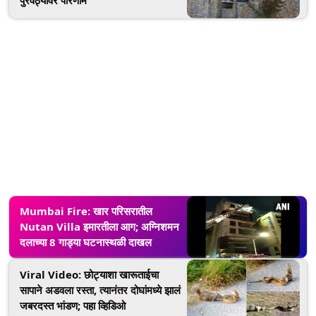
पुरवठ्यावर परिणाम
Mumbai Fire: खार परिसरातील
Nutan Villa इमारतीला आग; अग्निशमन
दलाच्या 8 गाड्या घटनास्थळी दाखल
Viral Video: छोट्याशा खारूताईचा
सापाने अडवला रस्ता, त्यानंतर दोघांमध्ये झालं
जबरदस्त भांडण; पहा व्हिडिओ