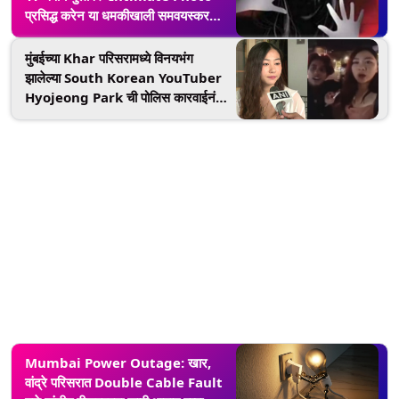
प्रसिद्ध करेन या धमकीखाली समवयस्कर
मुलाकडून अनेकदा बलात्कार; आरोपी अटकेत
मुंबईच्या Khar परिसरामध्ये विनयभंग
झालेल्या South Korean YouTuber
Hyojeong Park ची पोलिस कारवाईनंतर
पहिली प्रतिक्रिया आली समोर; पहा काय
म्हणाली
Mumbai Power Outage: खार,
वांद्रे परिसरात Double Cable Fault