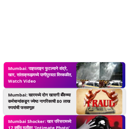
Mumbai: पाइपलाइन फुटल्याने वांद्रे,
खार, सांताक्रूझमध्ये पाणीपुरवठा विस्कळीत,
Watch Video
Mumbai: खारमध्ये दोन खासगी बँकेच्या
कर्मचाऱ्यांकडून ज्येष्ठ नागरिकाची 80 लाख
रुपयांची फसवणूक
Mumbai Shocker: खार परिसरामध्ये
17 वर्षीय मुलीवर 'Intimate Photo'