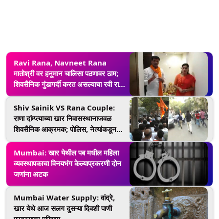
Ravi Rana, Navneet Rana
मातोश्री वर हनुमान चालिसा पठणावर ठाम;
शिवसैनिक गुंडागर्दी करत असल्याचा रवी राणा
यांचा आरोप
Shiv Sainik VS Rana Couple:
राणा दांम्प्त्याच्या खार निवासस्थानाजवळ
शिवसैनिक आक्रमक; पोलिस, नेत्यांकडून
शांततेचं आवाहन
Mumbai: खार येथील पब मधील महिला
व्यवस्थापकाचा विनयभंग केल्याप्रकरणी दोन
जणांना अटक
Mumbai Water Supply: वांद्रे,
खार येथे आज सलग दुसऱ्या दिवशी पाणी