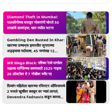
Diamond Theft in Mumbai:
मालकीणीच्या घरातून नोकरांनी चोरले 50
लाखांचे डायमंड्स; खार मधील घटना
Gambling Den Busted In Khar:
खारच्या उच्चभ्रू इमारतीत जुगाराच्या
अड्ड्याचा पर्दाफाश, 45 जणांसह 12
महिलांना अटक, (Watch Video)
WR Mega Block: पश्चिम रेल्वे मार्गावर
सहाव्या मार्गिकेच्या कामासाठी 2525 गाड्या
26 ऑक्टोबर ते 7 नोव्हेंबर पर्यंत रद्द
दिव्यांग महिलेला खारच्या रजिस्टर ऑफिसमध्ये
2 मजले खुर्चीवर बसवून वर न्यावं लागलं;
Devendra Fadnavis कडून कारवाईची
हमी