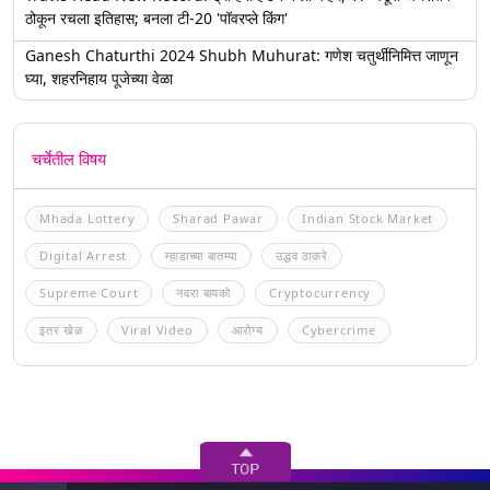
ठोकून रचला इतिहास; बनला टी-20 'पॉवरप्ले किंग'
Ganesh Chaturthi 2024 Shubh Muhurat: गणेश चतुर्थीनिमित्त जाणून
घ्या, शहरनिहाय पूजेच्या वेळा
चर्चेतील विषय
Mhada Lottery
Sharad Pawar
Indian Stock Market
Digital Arrest
म्हाडाच्या बातम्या
उद्धव ठाकरे
Supreme Court
नवरा बायको
Cryptocurrency
इतर खेळ
Viral Video
आरोग्य
Cybercrime