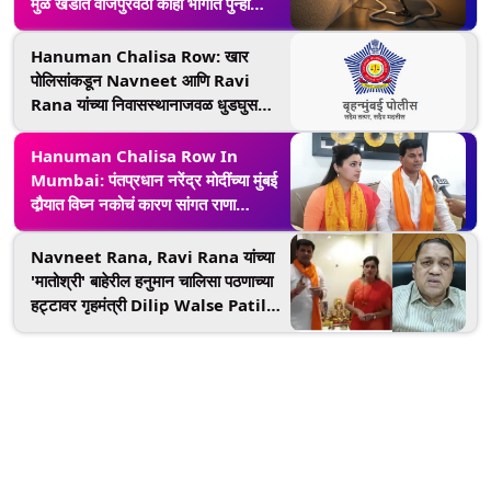
मुळे खंडीत वीजपुरवठा काही भागात पुन्हा
सुरळीत 3 सबस्टेशन मध्ये अद्यापही काम सुरू
Hanuman Chalisa Row: खार
पोलिसांकडून Navneet आणि Ravi
Rana यांच्या निवासस्थानाजवळ धुडघुस
घातल्याप्रकरणी 6 जणांना केली अटक;
काहींचा शोध सुरू
Hanuman Chalisa Row In
Mumbai: पंतप्रधान नरेंद्र मोदींच्या मुंबई
दौर्‍यात विघ्न नकोचं कारण सांगत राणा
दाम्पत्यांचं आंदोलन मागे; आमदार रवी राणा
यांंची घोषणा
Navneet Rana, Ravi Rana यांच्या
'मातोश्री' बाहेरील हनुमान चालिसा पठणाच्या
हट्टावर गृहमंत्री Dilip Walse Patil
यांची प्रतिक्रिया; राणा दाम्प्त्याला दिला सल्ला!