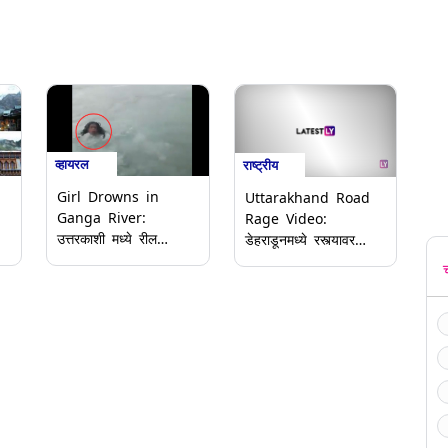
व्हायरल
राष्ट्रीय
Girl Drowns in
Uttarakhand Road
Ganga River:
Rage Video:
उत्तरकाशी मध्ये रील
डेहराडूनमध्ये रस्त्यावर
बनवण्याच्या नदात युवतीने
दुचाकीस्वार आणि
गमावला जीव; गंगा नदीत
ऑटोचालक यांच्यात
ठी
बुडून मृत्यू
मारामारी, हाणामारीचा
व्हिडिओ व्हायरल