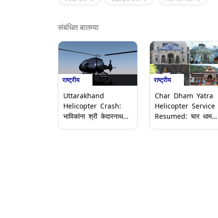
संबंधित बातम्या
राष्ट्रीय
राष्ट्रीय
Uttarakhand
Char Dham Yatra
Helicopter Crash:
Helicopter Service
भाविकांना श्री केदारनाथ
Resumed: चार धाम
धामहून गुप्तकाशीला घेऊन
यात्रेसाठी हेलिकॉप्टर सेवा
जाणारे हेलिकॉप्टर झाले
पुन्हा सुरू; खराब
क्रॅश; 6 जणांच्या मृत्यूची
हवामानामुळे काही काळासा
भीती
होती बंद