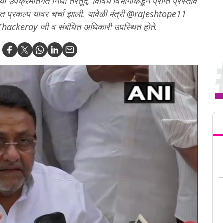
्रमांतर्गत निधी तरतूद, विविध विभागांकडून प्राप्त प्रस्ताव
वित प्रकल्प यावर चर्चा झाली. यावेळी मंत्री @rajeshtope11
hackeray जी व संबंधित अधिकारी उपस्थित होते.
Tren