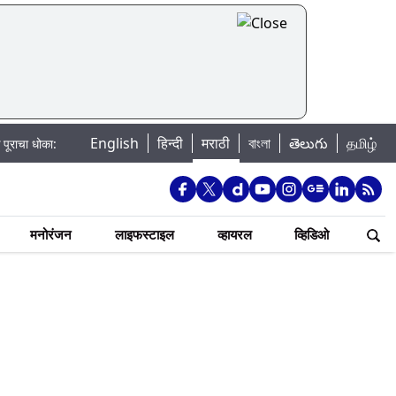
English
हिन्दी
मराठी
বাংলা
తెలుగు
தமிழ்
डकवासला धरणातून मुठानदी पात्रात विसर्ग सुरु; नागरिकांना नदीपात्रात न उतरण्याचे प्र
मनोरंजन
लाइफस्टाइल
व्हायरल
व्हिडिओ