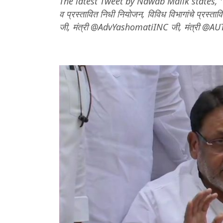
The latest Tweet by Nawab Malik states, 'या उपक
व प्रस्तावित निधी नियोजन, विविध विभागांचे प्रस्ता
जी, मंत्री @AdvYashomatiINC जी, मंत्री @AUT