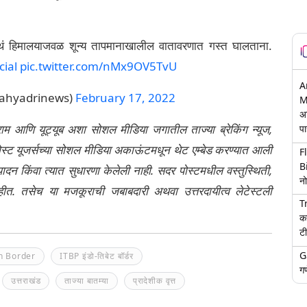
 इथं हिमालयाजवळ शून्य तापमानाखालील वातावरणात गस्त घालताना.
cial
pic.twitter.com/nMx9OV5TvU
A
ddsahyadrinews)
February 17, 2022
M
अ
्राम आणि यूट्यूब अशा सोशल मीडिया जगातील ताज्या ब्रेकिंग न्यूज,
पा
ेली पोस्ट यूजर्सच्या सोशल मीडिया अकाऊंटमधून थेट एम्बेड करण्यात आली
F
B
ंपादन किंवा त्यात सुधारणा केलेली नाही. सदर पोस्टमधील वस्तुस्थिती,
नो
नाहीत. तसेच या मजकूराची जबाबदारी अथवा उत्तरदायीत्व लेटेस्टली
T
क
टी
G
n Border
ITBP इंडो-तिबेट बॉर्डर
गण
उत्तराखंड
ताज्या बातम्या
प्रादेशीक वृत्त