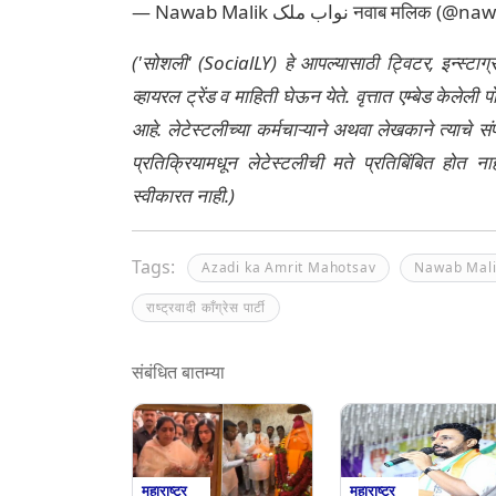
— Nawab Malik نواب ملک नवाब
('सोशली' (SocialLY) हे आपल्यासाठी ट्विटर, इन्स्टाग
व्हायरल ट्रेंड व माहिती घेऊन येते. वृत्तात एम्बेड केल
आहे. लेटेस्टलीच्या कर्मचाऱ्याने अथवा लेखकाने त्याचे स
प्रतिक्रियामधून लेटेस्टलीची मते प्रतिबिंबित होत 
स्वीकारत नाही.)
Tags:
Azadi ka Amrit Mahotsav
Nawab Mali
राष्ट्रवादी काँग्रेस पार्टी
संबंधित बातम्या
महाराष्ट्र
महाराष्ट्र