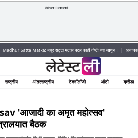
Advertisement
|
ta Matka: मधूर सट्टा मटका बद्दल काही गोष्टी घ्या जाणून !
अचानक पूराचा धोका: ख
राष्ट्रीय
आंतरराष्ट्रीय
टेक्नॉलॉजी
ऑटो
क्रीडा
 'आजादी का अमृत महोत्सव'
त्रालयात बैठक