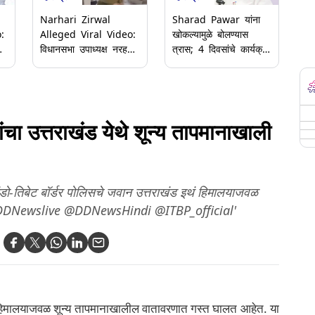
Narhari Zirwal
Sharad Pawar यांना
:
Alleged Viral Video:
खोकल्यामुळे बोलण्यास
विधानसभा उपाध्यक्ष नरहरी
त्रास; 4 दिवसांचे कार्यक्रम
रल
झिरवाळ यांच्या नावाने
रद्द
आक्षेपार्ह व्हिडिओ व्हायरल
ीय
ंचा उत्तराखंड येथे शून्य तापमानाखाली
ंडो-तिबेट बॉर्डर पोलिसचे जवान उत्तराखंड इथं हिमालयाजवळ
. @DDNewslive @DDNewsHindi @ITBP_official'
थं हिमालयाजवळ शून्य तापमानाखालील वातावरणात गस्त घालत आहेत. या