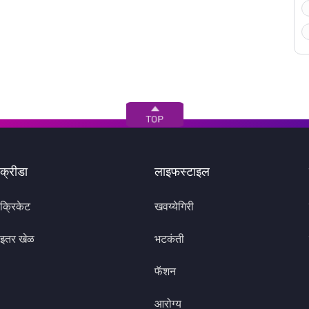
क्रीडा
लाइफस्टाइल
क्रिकेट
खवय्येगिरी
इतर खेळ
भटकंती
फॅशन
आरोग्य