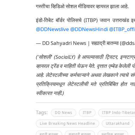
गस्तीचा व्हिडिओ सोशल मीडियावर व्हायरल झाला आहे.
इंडो-तिबेट बॉर्डर पोलिसचे (ITBP) जवान उत्तराखंड
@DDNewslive
@DDNewsHindi
@ITBP_offi
— DD Sahyadri News | सह्याद्री बातम्या (@
('सोशली' (SocialLY) हे आपल्यासाठी ट्विटर, इन्स्टाग
व्हायरल ट्रेंड व माहिती घेऊन येते. वृत्तात एम्बेड केल
आहे. लेटेस्टलीच्या कर्मचाऱ्याने अथवा लेखकाने त्याचे स
प्रतिक्रियामधून लेटेस्टलीची मते प्रतिबिंबित होत 
स्वीकारत नाही.)
Tags:
DD News
ITBP
ITBP Indo-Tibeta
Live Breaking News Headline
Uttarakhand
मराठी बातम्या
सह्याद्री बातम्या
स्थानिक बातम्या