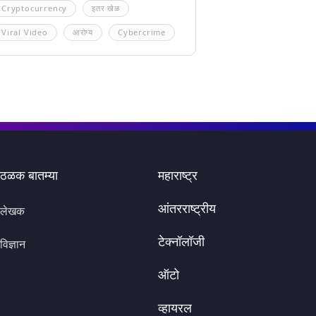
Cryptocurrency
इतर खेळ
Viral Video
आरोग्य
Cybercrime
ठळक बातम्या
महाराष्ट्र
आंतरराष्ट्रीय
लेखक
टेक्नॉलॉजी
विज्ञान
ऑटो
व्हायरल