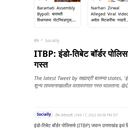
Baramati Assembly
Narhari Zirwal
Bypoll: बारामती
Alleged Viral Video
विधानसभा पोटनिवडणूक,
अमोल मिटकरींचा नरहरी
उपमुख्यमंत्री सुनेत्रा पवार
झिरवाळांना पाठिंबा; व्हाय
आज उमेदवारी अर्ज दाखल
व्हिडिओ म्हणजे 6
करणार
महिन्यांपूर्वी रचलेला राजक
होम
Socially
कट असल्याचा दावा
ITBP: इंडो-तिबेट बॉर्डर पोलिसा
गस्त
The latest Tweet by सह्याद्री बातम्या states, 'इ
शून्य तापमानाखालील वातावरणात गस्त घालताना
Socially
टीम लेटेस्टली
|
Feb 17, 2022 04:38 PM IST
इंडो-तिबेट बॉर्डर पोलिसचे (ITBP) जवान उत्तराखंड इ