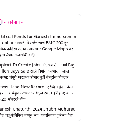
नक्की वाचाच
rtificial Ponds for Ganesh Immersion in
umbai: गणपती विसर्जनासाठी BMC 200 हून
धिक कृत्रिम तलाव उभारणार; Google Maps वर
हता येणार तलावांची यादी
lipkart To Create Jobs: फ्लिपकार्ट आगामी Big
illion Days Sale साठी निर्माण करणार 1 लाख
कऱ्या; संपूर्ण भारतभर होणार पूर्ती केंद्रांचा विस्तार
ravis Head New Record: ट्रॅव्हिस हेडने केला
हर, 17 चेंडूत अर्धशतक ठोकून रचला इतिहास; बनला
-20 'पॉवरप्ले किंग'
anesh Chaturthi 2024 Shubh Muhurat:
ेश चतुर्थीनिमित्त जाणून घ्या, शहरनिहाय पूजेच्या वेळा