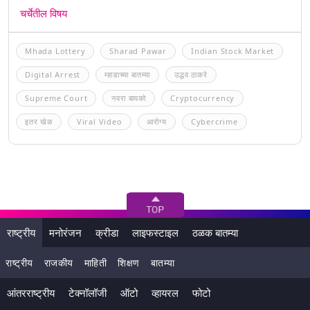
चर्चेतील विषय
Mhada Lottery
Sharad Pawar
Indian Stock Market
Digital Arrest
म्हाडाच्या बातम्या
उद्धव ठाकरे
Supreme Court
नवरा बायको
Cryptocurrency
इतर खेळ
Viral Video
आरोग्य
Cybercrime
राष्ट्रीय
मनोरंजन
क्रीडा
लाइफस्टाइल
ठळक बातम्या
राष्ट्रीय
राजकीय
माहिती
शिक्षण
बातम्या
आंतरराष्ट्रीय
टेक्नॉलॉजी
ऑटो
व्हायरल
फोटो