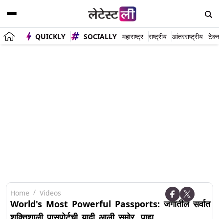
QUICKLY
SOCIALLY
महाराष्ट्र
राष्ट्रीय
आंतरराष्ट्रीय
टेक्
Home
Videos
World's Most Powerful Passports: जगातील सर्वात
शक्तिशाली पासपोर्टची यादी आली समोर, पाहा