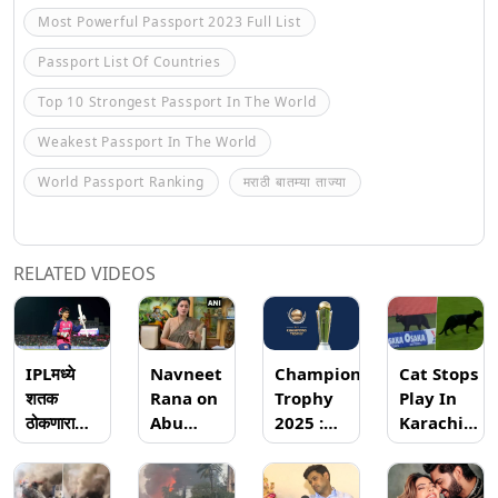
Most Powerful Passport 2023 Full List
Passport List Of Countries
Top 10 Strongest Passport In The World
Weakest Passport In The World
World Passport Ranking
मराठी बातम्या ताज्या
RELATED VIDEOS
IPLमध्ये
Navneet
Champions
Cat Stops
शतक
Rana on
Trophy
Play In
ठोकणारा
Abu
2025 :
Karachi:
Vaibhav
Azmi:
ऑस्ट्रेलिया
पाकिस्तान
Suryavanshi
'तुमचा बाप
आणि दक्षिण
विरुद्ध
दहावीत
औरंगजेबाची
आफ्रिकेमधील
न्यूझीलंड