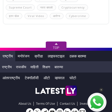
Supreme Court
नवरा बायको
Cryptocurrency
इतर खेळ
Viral Video
आरोग्य
Cybercrime
राष्ट्रीय
मनोरंजन
क्रीडा
लाइफस्टाइल
ठळक बातम्या
राष्ट्रीय
राजकीय
माहिती
शिक्षण
बातम्या
आंतरराष्ट्रीय
टेक्नॉलॉजी
ऑटो
व्हायरल
फोटो
|
|
|
About Us
Terms Of Use
Contact Us
Investors