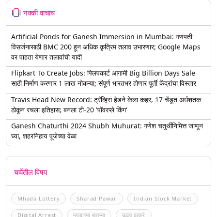
नक्की वाचाच
Artificial Ponds for Ganesh Immersion in Mumbai: गणपती
विसर्जनासाठी BMC 200 हून अधिक कृत्रिम तलाव उभारणार; Google Maps
वर पाहता येणार तलावांची यादी
Flipkart To Create Jobs: फ्लिपकार्ट आगामी Big Billion Days Sale
साठी निर्माण करणार 1 लाख नोकऱ्या; संपूर्ण भारतभर होणार पूर्ती केंद्रांचा विस्तार
Travis Head New Record: ट्रॅव्हिस हेडने केला कहर, 17 चेंडूत अर्धशतक
ठोकून रचला इतिहास; बनला टी-20 'पॉवरप्ले किंग'
Ganesh Chaturthi 2024 Shubh Muhurat: गणेश चतुर्थीनिमित्त जाणून
घ्या, शहरनिहाय पूजेच्या वेळा
चर्चेतील विषय
Mhada Lottery
Sharad Pawar
Indian Stock Market
Digital Arrest
म्हाडाच्या बातम्या
उद्धव ठाकरे