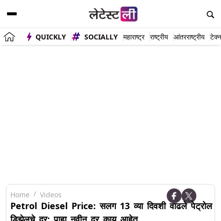
QUICKLY
SOCIALLY
महाराष्ट्र
राष्ट्रीय
आंतरराष्ट्रीय
टेक्
Home
Videos
Petrol Diesel Price: सलग 13 व्या दिवशी वाढले पेट्रोल
डिझेलचे दर; पाहा नवीन दर काय आहेत