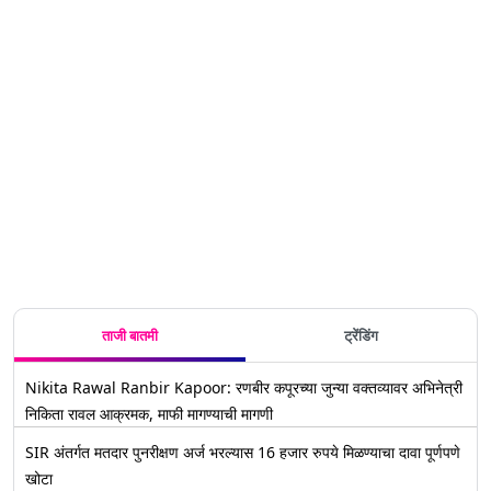
कोरोनाचे
अधिक
कोरोनाचे रुग्ण
Isolation:
धक्कादायक
घ्या
संपूर्ण माहिती
नवीन 83
देशांमध्ये
पुन्हा वाढू
कोरोना
बाब
रुग्ण,
पसरला नवीन
लागले, गेल्या
चाचणी
पुण्यातला
व्हेरियंट,
24 तासात
पॉझिटीव्ह
आकडा
भविष्यातील
756 नवीन
आल्यास पाच
चिंताजनक
धोक्याचा
रुग्ण, 5
दिवस
अलर्ट
जणांचा मृत्यू
स्वत:हून
असल्याचं
विलगीकरण
तज्ज्ञांचं मत
स्वीकारा-
टास्क फोर्स
ताजी बातमी
ट्रेंडिंग
Nikita Rawal Ranbir Kapoor: रणबीर कपूरच्या जुन्या वक्तव्यावर अभिनेत्री
निकिता रावल आक्रमक, माफी मागण्याची मागणी
SIR अंतर्गत मतदार पुनरीक्षण अर्ज भरल्यास 16 हजार रुपये मिळण्याचा दावा पूर्णपणे
खोटा