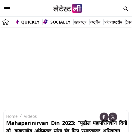
QUICKLY
SOCIALLY
महाराष्ट्र
राष्ट्रीय
आंतरराष्ट्रीय
टेक्
Home
Videos
Mahaparinirvan Din 2023: “पुढील महापरिनिर्वाण दिनी
डॉ. बाबासाहेब आंबेडकर यांना इंदू मिल स्मारकावर अभिवादन