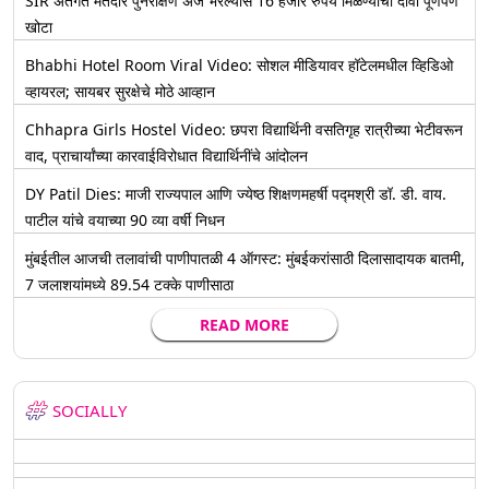
SIR अंतर्गत मतदार पुनरीक्षण अर्ज भरल्यास 16 हजार रुपये मिळण्याचा दावा पूर्णपणे
खोटा
Bhabhi Hotel Room Viral Video: सोशल मीडियावर हॉटेलमधील व्हिडिओ
व्हायरल; सायबर सुरक्षेचे मोठे आव्हान
Chhapra Girls Hostel Video: छपरा विद्यार्थिनी वसतिगृह रात्रीच्या भेटीवरून
वाद, प्राचार्यांच्या कारवाईविरोधात विद्यार्थिनींचे आंदोलन
DY Patil Dies: माजी राज्यपाल आणि ज्येष्ठ शिक्षणमहर्षी पद्मश्री डॉ. डी. वाय.
पाटील यांचे वयाच्या 90 व्या वर्षी निधन
मुंबईतील आजची तलावांची पाणीपातळी 4 ऑगस्ट: मुंबईकरांसाठी दिलासादायक बातमी,
7 जलाशयांमध्ये 89.54 टक्के पाणीसाठा
READ MORE
SOCIALLY