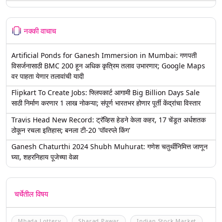
नक्की वाचाच
Artificial Ponds for Ganesh Immersion in Mumbai: गणपती
विसर्जनासाठी BMC 200 हून अधिक कृत्रिम तलाव उभारणार; Google Maps
वर पाहता येणार तलावांची यादी
Flipkart To Create Jobs: फ्लिपकार्ट आगामी Big Billion Days Sale
साठी निर्माण करणार 1 लाख नोकऱ्या; संपूर्ण भारतभर होणार पूर्ती केंद्रांचा विस्तार
Travis Head New Record: ट्रॅव्हिस हेडने केला कहर, 17 चेंडूत अर्धशतक
ठोकून रचला इतिहास; बनला टी-20 'पॉवरप्ले किंग'
Ganesh Chaturthi 2024 Shubh Muhurat: गणेश चतुर्थीनिमित्त जाणून
घ्या, शहरनिहाय पूजेच्या वेळा
चर्चेतील विषय
Mhada Lottery
Sharad Pawar
Indian Stock Market