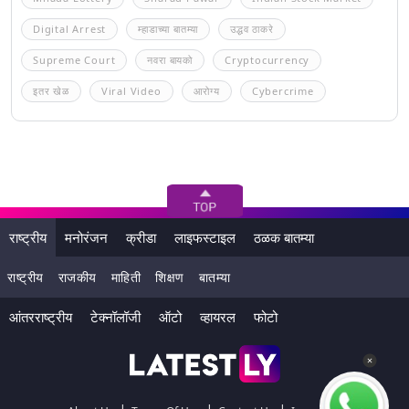
Digital Arrest
म्हाडाच्या बातम्या
उद्धव ठाकरे
Supreme Court
नवरा बायको
Cryptocurrency
इतर खेळ
Viral Video
आरोग्य
Cybercrime
राष्ट्रीय
मनोरंजन
क्रीडा
लाइफस्टाइल
ठळक बातम्या
राष्ट्रीय
राजकीय
माहिती
शिक्षण
बातम्या
आंतरराष्ट्रीय
टेक्नॉलॉजी
ऑटो
व्हायरल
फोटो