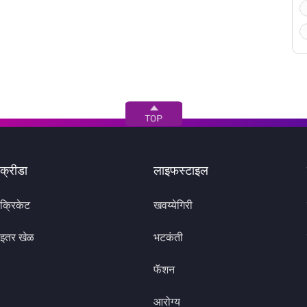
क्रीडा
लाइफस्टाइल
क्रिकेट
खवय्येगिरी
इतर खेळ
भटकंती
फॅशन
आरोग्य