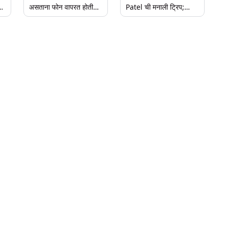
वन
असताना फोन वापरत होती
Patel ची मनाली ट्रिप;
युवती; इंटरनेट सुरु करताच
दोघांनी सोशल मिडीयावर
झाला मोठा स्फोट,
शेअर केले फोटो
उपचारादरम्यान मृत्यू