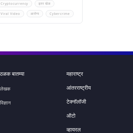
Cryptocurrency
इतर खेळ
Viral Video
आरोग्य
Cybercrime
ठळक बातम्या
महाराष्ट्र
आंतरराष्ट्रीय
लेखक
टेक्नॉलॉजी
विज्ञान
ऑटो
व्हायरल