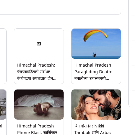
Himachal Pradesh:
Himachal Pradesh
पॅराग्लायडिंगशी संबंधित
Paragliding Death:
वेगवेगळ्या अपघातात दोन
मनालीच्या रायसनमध्ये
ेक
पर्यटकांचा मृत्यू
पॅराग्लायडिंग अपघातात
ा
तेलंगणातील पर्यटक ठार,
वैमानिक जखमी
al
Himachal Pradesh
बिग बॉसनंतर Nikki
Phone Blast: चार्जिंगवर
Tamboli आणि Arbaz