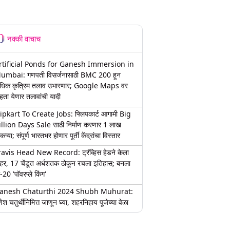
नक्की वाचाच
rtificial Ponds for Ganesh Immersion in
umbai: गणपती विसर्जनासाठी BMC 200 हून
धिक कृत्रिम तलाव उभारणार; Google Maps वर
हता येणार तलावांची यादी
lipkart To Create Jobs: फ्लिपकार्ट आगामी Big
illion Days Sale साठी निर्माण करणार 1 लाख
कऱ्या; संपूर्ण भारतभर होणार पूर्ती केंद्रांचा विस्तार
ravis Head New Record: ट्रॅव्हिस हेडने केला
हर, 17 चेंडूत अर्धशतक ठोकून रचला इतिहास; बनला
-20 'पॉवरप्ले किंग'
anesh Chaturthi 2024 Shubh Muhurat:
ेश चतुर्थीनिमित्त जाणून घ्या, शहरनिहाय पूजेच्या वेळा