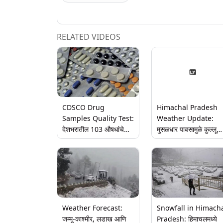
RELATED VIDEOS
CDSCO Drug
Himachal Pradesh
Samples Quality Test:
Weather Update:
देशभरातील 103 औषधांचे
मुसळधार पावसामुळे कुल्लू
नमुने गुणवत्ता चाचणीमध्ये
जिल्ह्यात रस्ते जलमय, अन
अयशस्वी; तब्बल 38 एकट्या
वाहने गेली वाहून, नागरिकांन
हिमाचल प्रदेशमधील
सतर्कतेचा इशारा
Weather Forecast:
Snowfall in Himach
जम्मू-काश्मीर, लडाख आणि
Pradesh: हिमाचलमध्ये