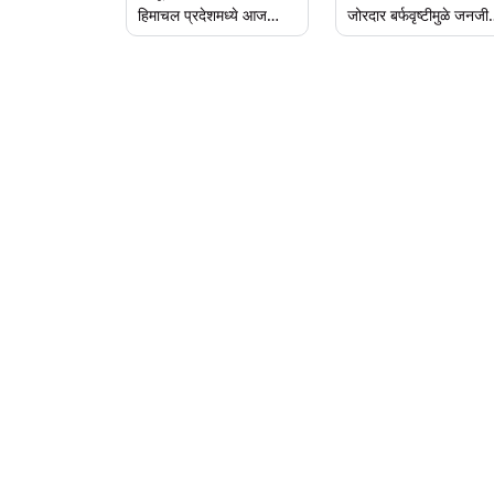
हिमाचल प्रदेशमध्ये आज
जोरदार बर्फवृष्टीमुळे जनजी
पाऊस आणि बर्फवृष्टीचा
विस्कळीत; तीन राष्ट्रीय
अंदाज, मुंबईत ढगाळ
महामार्गांसह 226 रस्ते बंद
वातावरणाची शक्यता