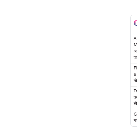
A
M
अ
पा
F
B
नो
T
क
टी
G
गण