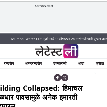
Advertisement
umbai Water Cut: मुंबई मध्ये 11ऑगस्टला 24 तासांसाठी पाणी पुरवठा राहणार बंद; पहा 
राष्ट्रीय
आंतरराष्ट्रीय
टेक्नॉलॉजी
ऑटो
क्रीडा
lding Collapsed: हिमाचल
मुसळधार पावसामुळे अनेक इमारती
्हायरल