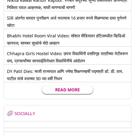
Nikita Rawal Ranbir Kapoor: रणबीर कपूरच्या जुन्या वक्तव्यावर अभिनेत्री
निकिता रावल आक्रमक, माफी मागण्याची मागणी
SIR अंतर्गत मतदार पुनरीक्षण अर्ज भरल्यास 16 हजार रुपये मिळण्याचा दावा पूर्णपणे
खोटा
Bhabhi Hotel Room Viral Video: सोशल मीडियावर हॉटेलमधील व्हिडिओ
व्हायरल; सायबर सुरक्षेचे मोठे आव्हान
Chhapra Girls Hostel Video: छपरा विद्यार्थिनी वसतिगृह रात्रीच्या भेटीवरून
वाद, प्राचार्यांच्या कारवाईविरोधात विद्यार्थिनींचे आंदोलन
DY Patil Dies: माजी राज्यपाल आणि ज्येष्ठ शिक्षणमहर्षी पद्मश्री डॉ. डी. वाय.
पाटील यांचे वयाच्या 90 व्या वर्षी निधन
READ MORE
SOCIALLY