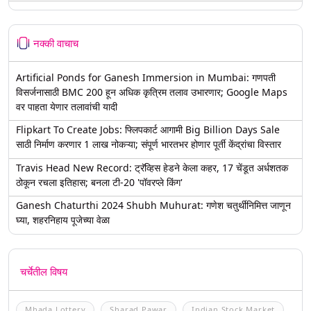
नक्की वाचाच
Artificial Ponds for Ganesh Immersion in Mumbai: गणपती
विसर्जनासाठी BMC 200 हून अधिक कृत्रिम तलाव उभारणार; Google Maps
वर पाहता येणार तलावांची यादी
Flipkart To Create Jobs: फ्लिपकार्ट आगामी Big Billion Days Sale
साठी निर्माण करणार 1 लाख नोकऱ्या; संपूर्ण भारतभर होणार पूर्ती केंद्रांचा विस्तार
Travis Head New Record: ट्रॅव्हिस हेडने केला कहर, 17 चेंडूत अर्धशतक
ठोकून रचला इतिहास; बनला टी-20 'पॉवरप्ले किंग'
Ganesh Chaturthi 2024 Shubh Muhurat: गणेश चतुर्थीनिमित्त जाणून
घ्या, शहरनिहाय पूजेच्या वेळा
चर्चेतील विषय
Mhada Lottery
Sharad Pawar
Indian Stock Market