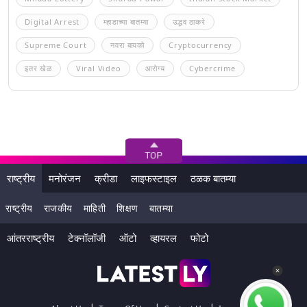
Digital Arrest
म्हाडाच्या बातम्या
उद्धव ठाकरे
Supreme Court
नवरा बायको
Cryptocurrency
इतर खेळ
Viral Video
आरोग्य
Cybercrime
राष्ट्रीय
मनोरंजन
क्रीडा
लाइफस्टाइल
ठळक बातम्या
राष्ट्रीय
राजकीय
माहिती
शिक्षण
बातम्या
आंतरराष्ट्रीय
टेक्नॉलॉजी
ऑटो
व्हायरल
फोटो