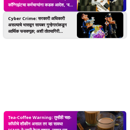
कॉग्निझंटचा कर्मचाऱ्यांना कडक आदेश, 'वर्क
फ्रॉम ऑफिस' केले अनिवार्य
Cyber Crime: सरकारी अधिकारी
असल्याचे भासवून सायबर गुन्हेगारांकडून
आर्थिक फसवणूक; अशी तोतयागिरी
करणाऱ्यांबाबत सरकारचा सावधगिरीचा इशारा,
'या' ठिकाणी करू शकाल तक्रार
Tea-Coffee Warning: तुम्हीही चहा-
कॉफीचे शौकीन असाल तर व्हा सावध!
ICMR ने जारी केला इशारा, जाणून घ्या