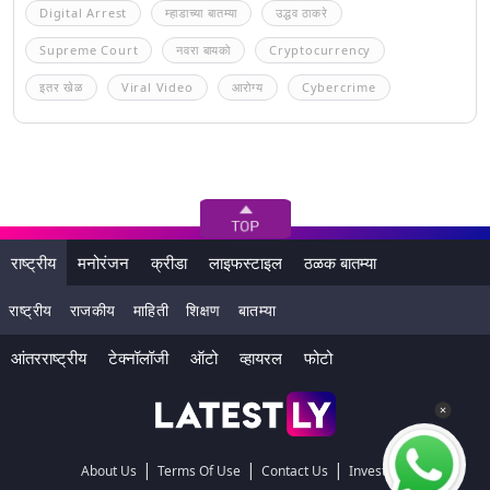
Digital Arrest
म्हाडाच्या बातम्या
उद्धव ठाकरे
Supreme Court
नवरा बायको
Cryptocurrency
इतर खेळ
Viral Video
आरोग्य
Cybercrime
राष्ट्रीय
मनोरंजन
क्रीडा
लाइफस्टाइल
ठळक बातम्या
राष्ट्रीय
राजकीय
माहिती
शिक्षण
बातम्या
आंतरराष्ट्रीय
टेक्नॉलॉजी
ऑटो
व्हायरल
फोटो
|
|
|
About Us
Terms Of Use
Contact Us
Investors