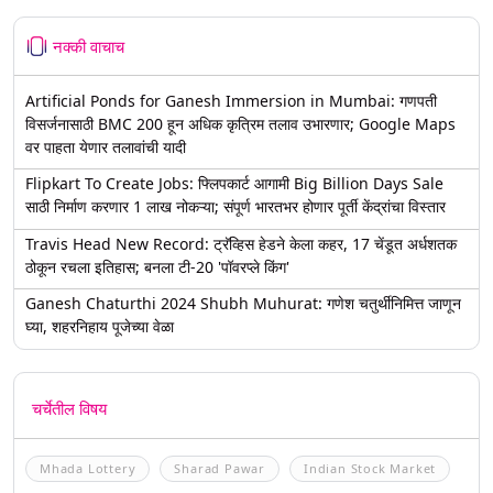
नक्की वाचाच
Artificial Ponds for Ganesh Immersion in Mumbai: गणपती
विसर्जनासाठी BMC 200 हून अधिक कृत्रिम तलाव उभारणार; Google Maps
वर पाहता येणार तलावांची यादी
Flipkart To Create Jobs: फ्लिपकार्ट आगामी Big Billion Days Sale
साठी निर्माण करणार 1 लाख नोकऱ्या; संपूर्ण भारतभर होणार पूर्ती केंद्रांचा विस्तार
Travis Head New Record: ट्रॅव्हिस हेडने केला कहर, 17 चेंडूत अर्धशतक
ठोकून रचला इतिहास; बनला टी-20 'पॉवरप्ले किंग'
Ganesh Chaturthi 2024 Shubh Muhurat: गणेश चतुर्थीनिमित्त जाणून
घ्या, शहरनिहाय पूजेच्या वेळा
चर्चेतील विषय
Mhada Lottery
Sharad Pawar
Indian Stock Market