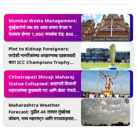
Mumbai Waste Management:
मुंबईकरांनो लक्ष द्या! आता कचरा वेगळा न
केल्यास होणार 1,000 रुपयांचा दंड; BMC
ने दिला इशारा, सांगितल्या वर्गीकरणाच्या चार
श्रेणी
Plot to Kidnap Foreigners:
परदेशी नागरिकांच्या अपहरणाचा दहशतवादी
कट! ICC Champions Trophy
दरम्यान पाकिस्तानी गुप्तचर यंत्रणांनी दिला
मोठा इशारा
Chhatrapati Shivaji Maharaj
Statue Collapsed: छत्रपती शिवाजी
महाराजांच्या पुतळ्याचे नट आणि बोल्ट गंजले
होते; PWD ने दिलेल्या इशाऱ्याकडे केले
दुर्लक्ष, अहवालात समोर आली माहिती
Maharashtra Weather
Forecast: पुढील 48 तासात मुंबईसह
कोकण, मध्य महाराष्ट्र आणि मराठवाड्यात
पावसाची शक्यता