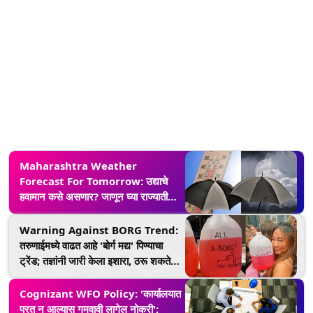
Maharashtra Weather
Forecast For Tomorrow: उद्याचे
हवामान कसे असणार? जाणून घ्या राज्यातील
सध्याची स्थिती
Warning Against BORG Trend:
तरुणाईमध्ये वाढत आहे 'बोर्ग मद्य' पिण्याचा
ट्रेंड; तज्ञांनी जारी केला इशारा, ठरू शकते
जीवघेणे, जाणून घ्या सविस्तर (Video)
Cognizant WFO Policy: 'कार्यालयात
परत न आल्यास गमवावी लागेल नोकरी';