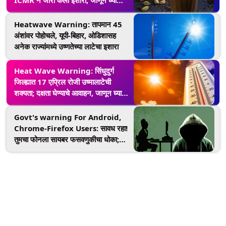
सविस्तर
Heatwave Warning: तापमान 45
अंशांवर पोहोचले, यूपी-बिहार, ओडिशासह
अनेक राज्यांमध्ये उष्णतेच्या लाटेचा इशारा
Heat Wave Warning: सिंधुदुर्ग
जिल्ह्यात 17 एप्रिल रोजी उष्मालाटेची
शक्यता; दक्षता घेण्याचे आवाहन, जाणून घ्या
काय करावे व काय करू नये
Govt's warning For Android,
Chrome-Firefox Users: सावध रहा!
तुमचा फोनला सायबर फसवणुकीचा धोका;
अँड्रॉइड, क्रोम आणि फायरफॉक्स
युजर्ससाठी सरकारने जारी केला 'हाय रिस्क'
अलर्ट