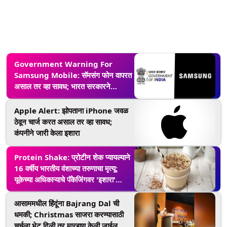
Government Warning For
Samsung Mobile: सॅमसंग फोन वापरत
असाल तर व्हा सावध; भारत सरकारने
युजर्सना दिला इशारा, जाणून घ्या काय आहे
प्रकरण
Apple Alert: झोपताना iPhone जवळ
ठेवून चार्ज करत असाल तर व्हा सावध;
कंपनीने जारी केला इशारा
Protein Shake: प्रोटीन शेक प्यायल्याने
16 वर्षीय भारतीय वंशाच्या तरुणाचा मृत्यू;
यूकेच्या अधिकाऱ्याचे पॅकेजिंगवर 'इशारा'
देण्याचे आवाहन
आसाममधील हिंदूंना Bajrang Dal ची
धमकी; Christmas साजरा करण्यासाठी
चर्चला भेट दिली तर मारहाण केली जाईल