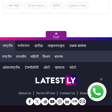
इतर खेळ
Viral Video
आरोग्य
Cybercrime
राष्ट्रीय
मनोरंजन
क्रीडा
लाइफस्टाइल
ठळक बातम्या
राष्ट्रीय
राजकीय
माहिती
शिक्षण
बातम्या
आंतरराष्ट्रीय
टेक्नॉलॉजी
ऑटो
व्हायरल
फोटो
|
|
|
About Us
Terms Of Use
Contact Us
Investors