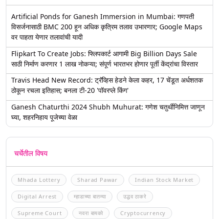
Artificial Ponds for Ganesh Immersion in Mumbai: गणपती
विसर्जनासाठी BMC 200 हून अधिक कृत्रिम तलाव उभारणार; Google Maps
वर पाहता येणार तलावांची यादी
Flipkart To Create Jobs: फ्लिपकार्ट आगामी Big Billion Days Sale
साठी निर्माण करणार 1 लाख नोकऱ्या; संपूर्ण भारतभर होणार पूर्ती केंद्रांचा विस्तार
Travis Head New Record: ट्रॅव्हिस हेडने केला कहर, 17 चेंडूत अर्धशतक
ठोकून रचला इतिहास; बनला टी-20 'पॉवरप्ले किंग'
Ganesh Chaturthi 2024 Shubh Muhurat: गणेश चतुर्थीनिमित्त जाणून
घ्या, शहरनिहाय पूजेच्या वेळा
चर्चेतील विषय
Mhada Lottery
Sharad Pawar
Indian Stock Market
Digital Arrest
म्हाडाच्या बातम्या
उद्धव ठाकरे
Supreme Court
नवरा बायको
Cryptocurrency