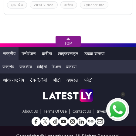
इतर खेळ
Viral Video
आरोग्य
Cybercrime
राष्ट्रीय
मनोरंजन
क्रीडा
लाइफस्टाइल
ठळक बातम्या
राष्ट्रीय
राजकीय
माहिती
शिक्षण
बातम्या
आंतरराष्ट्रीय
टेक्नॉलॉजी
ऑटो
व्हायरल
फोटो
|
|
|
About Us
Terms Of Use
Contact Us
Investors