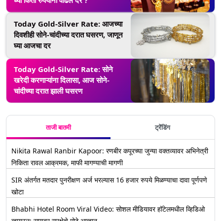
घ्या किती रुपयांनी वाढले दर ?
Today Gold-Silver Rate: आजच्या
दिवशीही सोने-चांदीच्या दरात घसरण, जाणून
घ्या आजचा दर
Today Gold-Silver Rate: सोने
खरेदी करणाऱ्यांना दिलासा, आज सोने-
चांदीच्या दरात झाली घसरण
ताजी बातमी
ट्रेंडिंग
Nikita Rawal Ranbir Kapoor: रणबीर कपूरच्या जुन्या वक्तव्यावर अभिनेत्री
निकिता रावल आक्रमक, माफी मागण्याची मागणी
SIR अंतर्गत मतदार पुनरीक्षण अर्ज भरल्यास 16 हजार रुपये मिळण्याचा दावा पूर्णपणे
खोटा
Bhabhi Hotel Room Viral Video: सोशल मीडियावर हॉटेलमधील व्हिडिओ
व्हायरल; सायबर सुरक्षेचे मोठे आव्हान