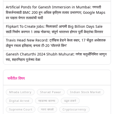
Artificial Ponds for Ganesh Immersion in Mumbai: गणपती
विसर्जनासाठी BMC 200 हून अधिक कृत्रिम तलाव उभारणार; Google Maps
वर पाहता येणार तलावांची यादी
Flipkart To Create Jobs: फ्लिपकार्ट आगामी Big Billion Days Sale
साठी निर्माण करणार 1 लाख नोकऱ्या; संपूर्ण भारतभर होणार पूर्ती केंद्रांचा विस्तार
Travis Head New Record: ट्रॅव्हिस हेडने केला कहर, 17 चेंडूत अर्धशतक
ठोकून रचला इतिहास; बनला टी-20 'पॉवरप्ले किंग'
Ganesh Chaturthi 2024 Shubh Muhurat: गणेश चतुर्थीनिमित्त जाणून
घ्या, शहरनिहाय पूजेच्या वेळा
चर्चेतील विषय
Mhada Lottery
Sharad Pawar
Indian Stock Market
Digital Arrest
म्हाडाच्या बातम्या
उद्धव ठाकरे
Supreme Court
नवरा बायको
Cryptocurrency