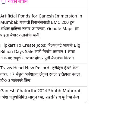
नक्की वाचाच
Artificial Ponds for Ganesh Immersion in
Mumbai: गणपती विसर्जनासाठी BMC 200 हून
अधिक कृत्रिम तलाव उभारणार; Google Maps वर
पाहता येणार तलावांची यादी
Flipkart To Create Jobs: फ्लिपकार्ट आगामी Big
Billion Days Sale साठी निर्माण करणार 1 लाख
नोकऱ्या; संपूर्ण भारतभर होणार पूर्ती केंद्रांचा विस्तार
Travis Head New Record: ट्रॅव्हिस हेडने केला
कहर, 17 चेंडूत अर्धशतक ठोकून रचला इतिहास; बनला
टी-20 'पॉवरप्ले किंग'
Ganesh Chaturthi 2024 Shubh Muhurat:
गणेश चतुर्थीनिमित्त जाणून घ्या, शहरनिहाय पूजेच्या वेळा