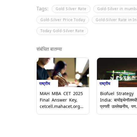
Tags:
Gold Silver Rate
Gold-Silver in mumb
Gold-Silver Price Today
Gold-Silver Rate in I
Today Gold-Silver Rate
संबंधित बातम्या
राष्ट्रीय
राष्ट्रीय
MAH MBA CET 2025
Biofuel Strategy
Final Answer Key,
India: बायोइथेनॉलमध
cetcell.mahacet.org
प्रगती उल्लेखनीय, पण
वर जारी; 28 प्रश्नांसाठी
बायो-CNG साठी धोरणा
मिळणार ग्रेस मार्क
गतीची गरज