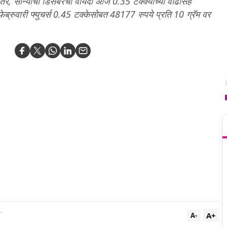
 तर, सोन्याचा डिसेंबरचा वायदा आज 0.35 टक्क्यांच्या वाढीसह
फेब्रुवारी फ्युचर्स 0.45 टक्केसोबत 48177 रुपये प्रति 10 ग्रॅम वर
T
A+
T
A-