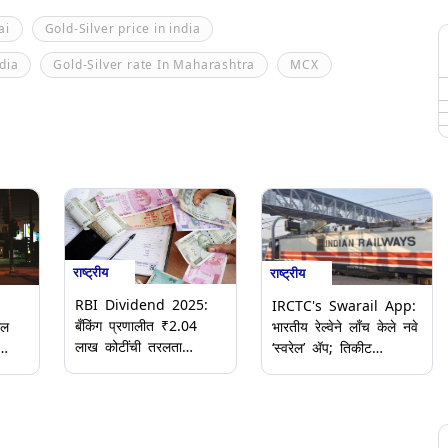
ai
Gold-Silver price in india
ndia
Gold-Silver rate In Maharashtra
MCX
राष्ट्रीय
राष्ट्रीय
RBI Dividend 2025:
IRCTC's Swarail App:
बँकिंग प्रणालीत ₹2.04
ील
भारतीय रेल्वेने लाँच केले नवे
लाख कोटींची तरलता
‘स्वरेल’ ॲप; तिकीट
शिल्लक, RBI च्या लाभांश
त्मक
बुकिंगपासून ट्रेनमध्ये जेवण
निर्णयापूर्वीच अपेक्षा वाढल्या
ऑर्डर करण्यापर्यंत सर्व सेवा
एकाच ठिकाणी उपलब्ध,
जाणून घ्या सविस्तर