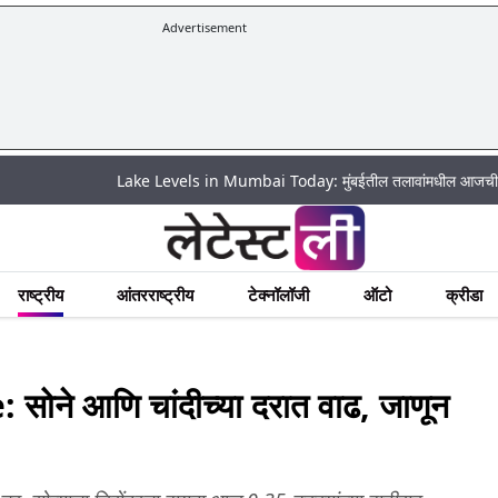
Advertisement
Lake Levels in Mumbai Today: मुंबईतील तलावांमधील आजची पाणी पातळी
राष्ट्रीय
आंतरराष्ट्रीय
टेक्नॉलॉजी
ऑटो
क्रीडा
ने आणि चांदीच्या दरात वाढ, जाणून