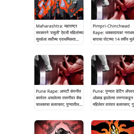
Maharashtra: महाराष्ट्र
Pimpri-Chinchwad
सरकारने 'वसुली' ऐवजी महिलांच्या
Rape: धक्कादायक! नराधम
सुरक्षेला सर्वोच्च प्राथमिकता
बापाचा पोटच्या 14 वर्षीय मु
द्यावी, राज्यातील बलात्काराच्या
बलात्कार, पिंपरी-चिंचवड ये
घटनेनंतर भाजपची टीका
घटना
Pune Rape: आयटी कंपनीत
Pune: पुण्यात डेटिंग अ‍ॅपवर
कार्यरत असलेल्या तरूणीवर कॅब
ओळख झालेल्या तरुणाकडून
चालकाचा बलात्कार; पुण्यातील
महिलेवर वारंवार बलात्कार; गुन
धक्कादायक घटना
दाखल