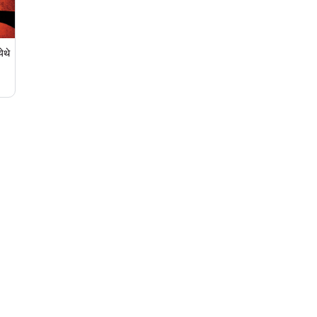
ेथे
वणूक