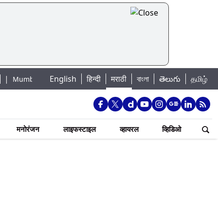
English
हिन्दी
मराठी
বাংলা
తెలుగు
தமிழ்
 Lake Water Levels: मुंबई पाणीपुरवठा अपडेट: शहरातील 7 तलावांमधील जलसाठा 88.
मनोरंजन
लाइफस्टाइल
व्हायरल
व्हिडिओ