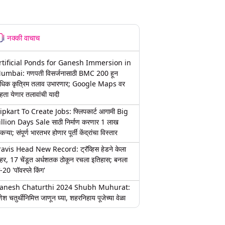
नक्की वाचाच
rtificial Ponds for Ganesh Immersion in
umbai: गणपती विसर्जनासाठी BMC 200 हून
धिक कृत्रिम तलाव उभारणार; Google Maps वर
हता येणार तलावांची यादी
lipkart To Create Jobs: फ्लिपकार्ट आगामी Big
illion Days Sale साठी निर्माण करणार 1 लाख
कऱ्या; संपूर्ण भारतभर होणार पूर्ती केंद्रांचा विस्तार
ravis Head New Record: ट्रॅव्हिस हेडने केला
हर, 17 चेंडूत अर्धशतक ठोकून रचला इतिहास; बनला
-20 'पॉवरप्ले किंग'
anesh Chaturthi 2024 Shubh Muhurat:
ेश चतुर्थीनिमित्त जाणून घ्या, शहरनिहाय पूजेच्या वेळा