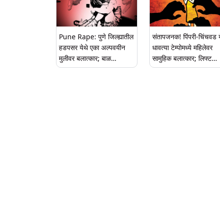
Pune Rape: पुणे जिल्ह्यातील
संतापजनक! पिंपरी-चिंचवड य
हडपसर येथे एका अल्पवयीन
धावत्या टेम्पोमध्ये महिलेवर
मुलीवर बलात्कार; बाळ
सामुहिक बलात्कार; लिफ्ट
जन्मल्यानंतर आरोपीविरुद्ध गुन्हा
देण्याचा बहाण्याने केली फस
दाखल