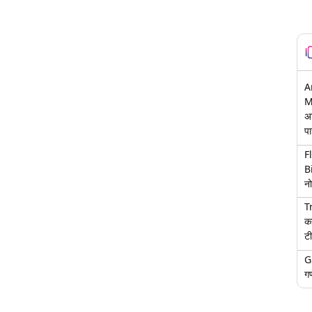
A
M
अ
पा
F
B
नो
T
क
टी
G
गण