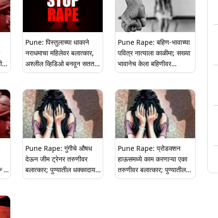
Pune: पिस्तुलाच्या धाकाने
Pune Rape: बहिण-भावाच्या
नराधमाचा महिलेवर बलात्कार,
पवित्र नात्याला काळीमा; सख्या
लीवर
अश्लील व्हिडिओ बनवून सतत
भावानेच केला बहिणीवर
थील
अत्याचार, पुणे येथील घटना
बलात्कार, गरोदर राहिल्यानंतर
झाला भांडाफोड
Pune Rape: गुंगीचे औषध
Pune Rape: प्रोडक्शन
देऊन जीम ट्रेनर तरुणीवर
हाऊसमध्ये काम करणाऱ्या एका
्हा
बलात्कार; पुण्यातील धक्कादायक
तरुणीवर बलात्कार; पुण्यातील
घटना
धक्कादायक घटना