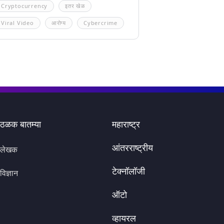
Cryptocurrency
इतर खेळ
Viral Video
आरोग्य
Cybercrime
ठळक बातम्या
महाराष्ट्र
आंतरराष्ट्रीय
लेखक
टेक्नॉलॉजी
विज्ञान
ऑटो
व्हायरल