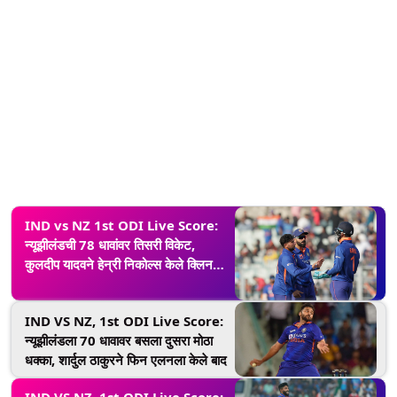
IND vs NZ 1st ODI Live Score:
न्यूझीलंडची 78 धावांवर तिसरी विकेट,
कुलदीप यादवने हेन्री निकोल्स केले क्लिन
बोल्ड
IND VS NZ, 1st ODI Live Score:
न्यूझीलंडला 70 धावावर बसला दुसरा मोठा
धक्का, शार्दुल ठाकुरने फिन एलनला केले बाद