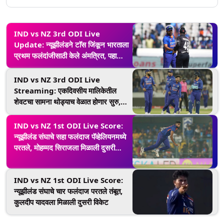
IND vs NZ 3rd ODI Live
Update: न्यूझीलंडने टाॅस जिंकून भारताला
प्रथम फलंदांजीसाठी केले अंमत्रित, पहा
दोन्ही संघाचे प्लेइंग 11
IND vs NZ 3rd ODI Live
Streaming: एकदिवसीय मालिकेतील
शेवटचा सामना थोड्याच वेळात होणार सुरु,
कुठे पाहणार सामना घ्या जाणून
IND vs NZ 1st ODI Live Score:
न्यूझीलंड संघाचे सहा फलंदाज पॅव्हेलियनमध्ये
परतले, मोहम्मद सिराजला मिळाली दुसरी
विकेट
IND vs NZ 1st ODI Live Score:
न्यूझीलंड संघाचे चार फलंदाज परतले तंबूत,
कुलदीप यादवला मिळाली दुसरी विकेट