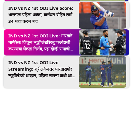
IND vs NZ 1st ODI Live Score:
भारताला पहिला धक्का, कर्णधार रोहित शर्मा
34 धावा करुन बाद
IND vs NZ 1st ODI Live: भारताने
नाणेफेक जिंकून न्यूझीलंडविरुद्ध फलंदाजी
करण्याचा घेतला निर्णय, पहा दोन्ही संघाची
प्लेंइग 11
IND vs NZ 1st ODI Live
Streaming: श्रीलंकेनंतर भारतासमोर
न्यूझीलंडचे आव्हान, पहिला सामना कधी आणि
कुठे पाहणार, घ्या जाणून