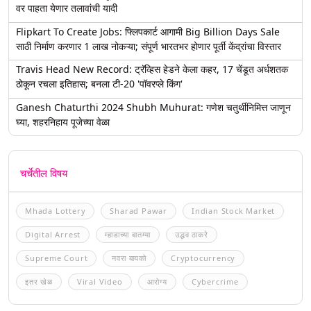
वर पाहता येणार तलावांची यादी
Flipkart To Create Jobs: फ्लिपकार्ट आगामी Big Billion Days Sale
साठी निर्माण करणार 1 लाख नोकऱ्या; संपूर्ण भारतभर होणार पूर्ती केंद्रांचा विस्तार
Travis Head New Record: ट्रॅव्हिस हेडने केला कहर, 17 चेंडूत अर्धशतक
ठोकून रचला इतिहास; बनला टी-20 'पॉवरप्ले किंग'
Ganesh Chaturthi 2024 Shubh Muhurat: गणेश चतुर्थीनिमित्त जाणून
घ्या, शहरनिहाय पूजेच्या वेळा
चर्चेतील विषय
Mhada Lottery
Sharad Pawar
Indian Stock Market
Digital Arrest
म्हाडाच्या बातम्या
उद्धव ठाकरे
Supreme Court
नवरा बायको
Cryptocurrency
इतर खेळ
Viral Video
आरोग्य
Cybercrime