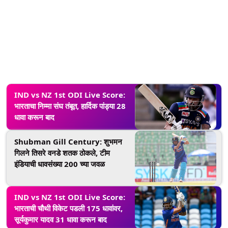
IND vs NZ 1st ODI Live Score:
भारताचा निम्मा संघ तंबूत, हार्दिक पांड्या 28
धावा करून बाद
Shubman Gill Century: शुभमन
गिलने तिसरे वनडे शतक ठोकले, टीम
इंडियाची धावसंख्या 200 च्या जवळ
IND vs NZ 1st ODI Live Score:
भारताची चौथी विकेट पडली 175 धावांवर,
सूर्यकुमार यादव 31 धावा करून बाद