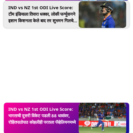
IND vs NZ 1st ODI Live Score:
टीम इंडियाला तिसरा धक्का, लोकी फर्ग्युसनने
इशान किशनला केले बाद तर शुभमन गिलचे
अर्धशतक पूर्ण
IND vs NZ 1st ODI Live Score:
भारताची दुसरी विकेट पडली 88 धावांवर,
रोहितपाठोपाठ कोहलीही परतला पॅव्हेलियनमध्ये