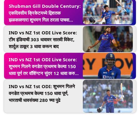
Shubman Gill Double Century:
एकदिवसीय क्रिकेटमध्ये द्विशतक
झळकावणारा शुभमन गिल ठरला पाचवा
भारतीय, 208 धावा करुन झाला बाद
IND vs NZ 1st ODI Live Score:
टीम इंडियाची 303 धावावर सातवी विकेट,
शार्दुल ठाकूर 3 धावा करून बाद
IND vs NZ 1st ODI Live Score:
शुभमन गिलने वनडेत प्रथमच केल्या 150
धावा पूर्ण तर वॉशिंग्टन सुंदर 12 धावा करु
झाला बाद
IND vs NZ 1st ODI: शुभमन गिलने
वनडेत प्रथमच केल्या 150 धावा पूर्ण,
भारताची धावसंख्या 280 च्या पुढे