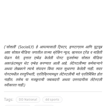
('सोशली' (SocialLY) हे आपल्यासाठी ट्विटर, इन्स्टाग्राम आणि यूट्यूब
अशा सोशल मीडिया जगातील ताज्या ब्रेकिंग न्यूज, व्हायरल ट्रेंड व माहिती
घेऊन येते. वृत्तात एम्बेड केलेली पोस्ट यूजर्सच्या सोशल मीडिया
अकाऊंटमधून थेट एम्बेड करण्यात आली आहे. लेटेस्टलीच्या कर्मचाऱ्याने
अथवा लेखकाने त्याचे संपादन किंवा त्यात सुधारणा केलेली नाही. सदर
पोस्टमधील वस्तुस्थिती, प्रतिक्रियामधून लेटेस्टलीची मते प्रतिबिंबित होत
नाहीत. तसेच या मजकूराची जबाबदारी अथवा उत्तरदायीत्व लेटेस्टली
स्वीकारत नाही.)
Tags:
DD National
dd sports