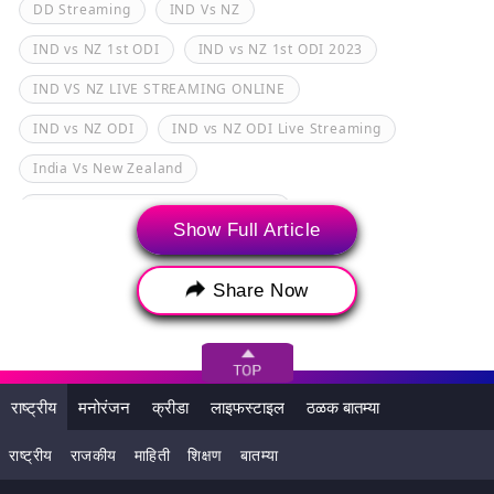
DD Streaming
IND Vs NZ
IND vs NZ 1st ODI
IND vs NZ 1st ODI 2023
IND VS NZ LIVE STREAMING ONLINE
IND vs NZ ODI
IND vs NZ ODI Live Streaming
India Vs New Zealand
India vs New Zealand 1st ODI 2023
Show Full Article
India vs New Zealand Free Telecast
India vs New Zealand Live Streaming
Share Now
India vs New Zealand Live Telecast
India vs New Zealand ODI Live Streaming
राष्ट्रीय
मनोरंजन
क्रीडा
लाइफस्टाइल
ठळक बातम्या
India vs New Zealand ODI series
India vs New Zealand Telecast
राष्ट्रीय
राजकीय
माहिती
शिक्षण
बातम्या
India vs NZ ODI Update
Indian Cricket Team