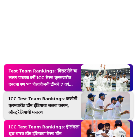
Test Team Rankings: ‘विराटसेने’चा
सलग पाचव्या वर्षी ICC टेस्ट क्रमवारीत
दबदबा पण ‘या’ विश्वविजयी टीमने 7 वर्ष
गाजवलं आहे अधिराज्य
ICC Test Team Rankings: कसोटी
क्रमवारीत टीम इंडियाचा जलवा कायम,
ऑस्ट्रेलियाची घसरण
ICC Test Team Rankings: इंग्लंडला
धूळ चारत टीम इंडियाचा टेस्ट टीम