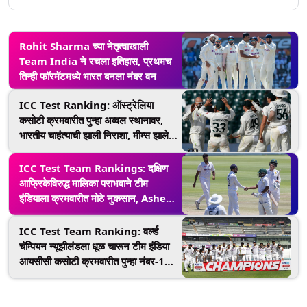
Rohit Sharma च्या नेतृत्वाखाली
Team India ने रचला इतिहास, प्रथमच
तिन्ही फॉरमॅटमध्ये भारत बनला नंबर वन
ICC Test Ranking: ऑस्ट्रेलिया
कसोटी क्रमवारीत पुन्हा अव्वल स्थानावर,
भारतीय चाहंत्याची झाली निराशा, मीम्स झाले
व्हायरल
ICC Test Team Rankings: दक्षिण
आफ्रिकेविरुद्ध मालिका पराभवाने टीम
इंडियाला क्रमवारीत मोठे नुकसान, Ashes
जिंकून ऑस्ट्रेलिया बनली No 1 टेस्ट टीम
ICC Test Team Ranking: वर्ल्ड
चॅम्पियन न्यूझीलंडला धूळ चारून टीम इंडिया
आयसीसी कसोटी क्रमवारीत पुन्हा नंबर-1
सिंहासनावर विराजमान