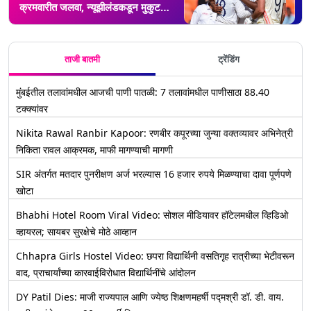
क्रमवारीत जलवा, न्यूझीलंडकडून मुकुट
काढून घेत पुन्हा बनली नंबर वन
ताजी बातमी
ट्रेंडिंग
मुंबईतील तलावांमधील आजची पाणी पातळी: 7 तलावांमधील पाणीसाठा 88.40
टक्क्यांवर
Nikita Rawal Ranbir Kapoor: रणबीर कपूरच्या जुन्या वक्तव्यावर अभिनेत्री
निकिता रावल आक्रमक, माफी मागण्याची मागणी
SIR अंतर्गत मतदार पुनरीक्षण अर्ज भरल्यास 16 हजार रुपये मिळण्याचा दावा पूर्णपणे
खोटा
Bhabhi Hotel Room Viral Video: सोशल मीडियावर हॉटेलमधील व्हिडिओ
व्हायरल; सायबर सुरक्षेचे मोठे आव्हान
Chhapra Girls Hostel Video: छपरा विद्यार्थिनी वसतिगृह रात्रीच्या भेटीवरून
वाद, प्राचार्यांच्या कारवाईविरोधात विद्यार्थिनींचे आंदोलन
DY Patil Dies: माजी राज्यपाल आणि ज्येष्ठ शिक्षणमहर्षी पद्मश्री डॉ. डी. वाय.