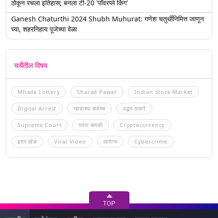
ठोकून रचला इतिहास; बनला टी-20 'पॉवरप्ले किंग'
Ganesh Chaturthi 2024 Shubh Muhurat: गणेश चतुर्थीनिमित्त जाणून
घ्या, शहरनिहाय पूजेच्या वेळा
चर्चेतील विषय
Mhada Lottery
Sharad Pawar
Indian Stock Market
Digital Arrest
म्हाडाच्या बातम्या
उद्धव ठाकरे
Supreme Court
नवरा बायको
Cryptocurrency
इतर खेळ
Viral Video
आरोग्य
Cybercrime