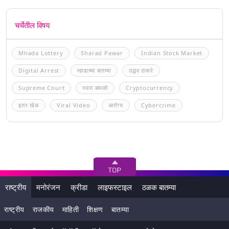
चर्चेतील विषय
Mhada Lottery
Sharad Pawar
Indian Stock Market
Digital Arrest
म्हाडाच्या बातम्या
उद्धव ठाकरे
Supreme Court
नवरा बायको
Cryptocurrency
इतर खेळ
Viral Video
आरोग्य
Cybercrime
राष्ट्रीय
मनोरंजन
क्रीडा
लाइफस्टाइल
ठळक बातम्या
राष्ट्रीय
राजकीय
माहिती
शिक्षण
बातम्या