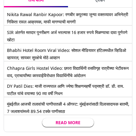
ताजी बातमी
ट्रेंडिंग
Nikita Rawal Ranbir Kapoor: रणबीर कपूरच्या जुन्या वक्तव्यावर अभिनेत्री
निकिता रावल आक्रमक, माफी मागण्याची मागणी
SIR अंतर्गत मतदार पुनरीक्षण अर्ज भरल्यास 16 हजार रुपये मिळण्याचा दावा पूर्णपणे
खोटा
Bhabhi Hotel Room Viral Video: सोशल मीडियावर हॉटेलमधील व्हिडिओ
व्हायरल; सायबर सुरक्षेचे मोठे आव्हान
Chhapra Girls Hostel Video: छपरा विद्यार्थिनी वसतिगृह रात्रीच्या भेटीवरून
वाद, प्राचार्यांच्या कारवाईविरोधात विद्यार्थिनींचे आंदोलन
DY Patil Dies: माजी राज्यपाल आणि ज्येष्ठ शिक्षणमहर्षी पद्मश्री डॉ. डी. वाय.
पाटील यांचे वयाच्या 90 व्या वर्षी निधन
मुंबईतील आजची तलावांची पाणीपातळी 4 ऑगस्ट: मुंबईकरांसाठी दिलासादायक बातमी,
7 जलाशयांमध्ये 89.54 टक्के पाणीसाठा
READ MORE