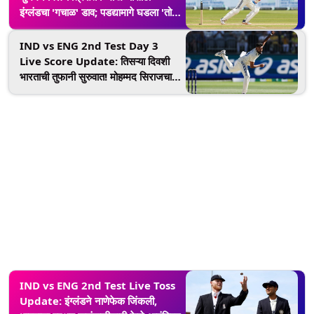
इंग्लंडचा 'गचाळ' डाव; पडद्यामागे घडला 'तो'
प्रकार
IND vs ENG 2nd Test Day 3
Live Score Update: तिसऱ्या दिवशी
भारताची तुफानी सुरुवात! मोहम्मद सिराजचा
भेदक माऱ्याने रूट-स्टोक्स माघारी
IND vs ENG 2nd Test Live Toss
Update: इंग्लंडने नाणेफेक जिंकली,