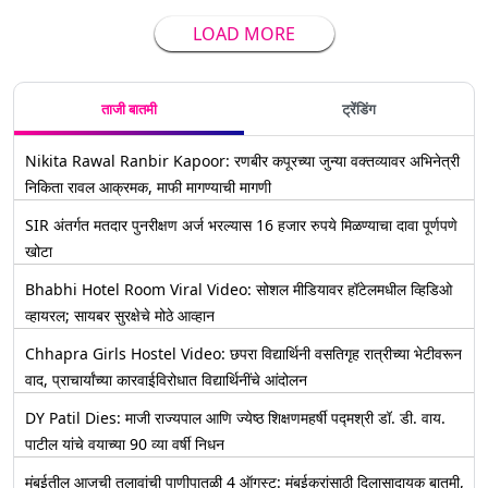
LOAD MORE
ताजी बातमी
ट्रेंडिंग
Nikita Rawal Ranbir Kapoor: रणबीर कपूरच्या जुन्या वक्तव्यावर अभिनेत्री
निकिता रावल आक्रमक, माफी मागण्याची मागणी
SIR अंतर्गत मतदार पुनरीक्षण अर्ज भरल्यास 16 हजार रुपये मिळण्याचा दावा पूर्णपणे
खोटा
Bhabhi Hotel Room Viral Video: सोशल मीडियावर हॉटेलमधील व्हिडिओ
व्हायरल; सायबर सुरक्षेचे मोठे आव्हान
Chhapra Girls Hostel Video: छपरा विद्यार्थिनी वसतिगृह रात्रीच्या भेटीवरून
वाद, प्राचार्यांच्या कारवाईविरोधात विद्यार्थिनींचे आंदोलन
DY Patil Dies: माजी राज्यपाल आणि ज्येष्ठ शिक्षणमहर्षी पद्मश्री डॉ. डी. वाय.
पाटील यांचे वयाच्या 90 व्या वर्षी निधन
मुंबईतील आजची तलावांची पाणीपातळी 4 ऑगस्ट: मुंबईकरांसाठी दिलासादायक बातमी,