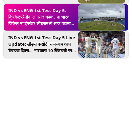
IND vs ENG 1st Test Day 5:
क्रिकेटप्रेमींना लागणार धक्का, ना भारत
जिंकेल ना इंग्लंड? लीड्समध्ये आज पावसाची
टक्केवारी जास्त; सामना होणार ड्रॉ!
IND vs ENG 1st Test Day 5 Live
Update: लीड्स कसोटी सामन्याच आज
शेवटचा दिवस… भारताला 10 विकेटची गरज,
इंग्लंडही अजून गेममध्ये!