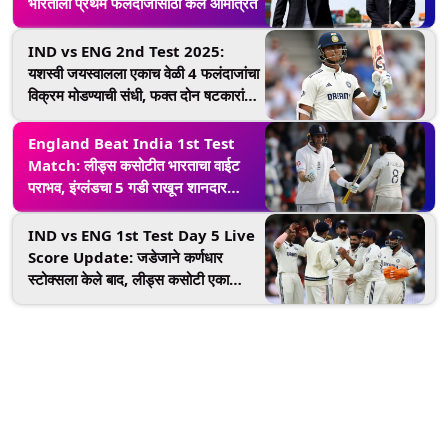
भारताला प्रथम फलंदाजीसाठी केले आमंत्रित
IND vs ENG 2nd Test 2025:
यशस्वी जयस्वालला एकाच वेळी 4 फलंदाजांचा
विक्रम मोडण्याची संधी, फक्त दोन षटकारांची
गरज
England Beat India 1st Test
Match: लीड्स कसोटीत भारताचा वाईट
पराभव, इंग्लंडचा 5 गडी राखून शानदार
विजय; मालिकेत 1-0 घेतली अशी आघाडी
IND vs ENG 1st Test Day 5 Live
Score Update: जडेजाने कर्णधार
स्टोक्सला केले बाद, लीड्स कसोटी एका
रोमांचक वळणावर