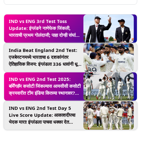
IND vs ENG 3rd Test Toss
Update: इंग्लंडने नाणेफेक जिंकली,
भारताची प्रथम गोलंदाजी; पाहा दोन्ही संघांची
प्लेइंग 11
India Beat England 2nd Test:
एजबेस्टनमध्ये भारताचा 6 दशकांनंतर
ऐतिहासिक विजय: इंग्लंडला 336 धावांनी धूळ
चारली, मालिकेत 1-1 बरोबरी!
IND vs ENG 2nd Test 2025:
बर्मिंगहॅम कसोटी जिंकल्यास आयसीसी कसोटी
क्रमवारीत टीम इंडिया कितव्या स्थानावर?
जाणून घ्या एका क्लिकवर
IND vs ENG 2nd Test Day 5
Live Score Update: आकाशदीपचा
भेदक मारा! इंग्लंडला पाचवा धक्का देत
भारताची विजयाकडे वाटचाल