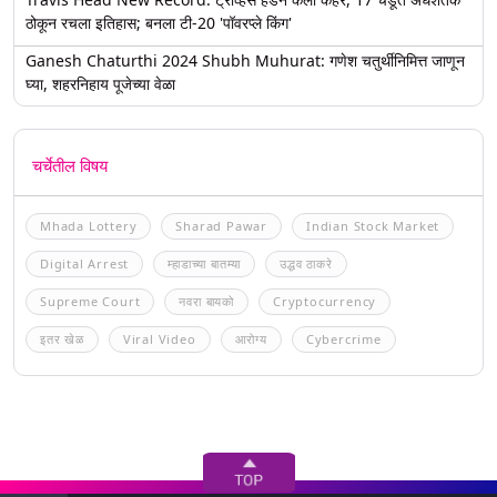
ठोकून रचला इतिहास; बनला टी-20 'पॉवरप्ले किंग'
Ganesh Chaturthi 2024 Shubh Muhurat: गणेश चतुर्थीनिमित्त जाणून
घ्या, शहरनिहाय पूजेच्या वेळा
चर्चेतील विषय
Mhada Lottery
Sharad Pawar
Indian Stock Market
Digital Arrest
म्हाडाच्या बातम्या
उद्धव ठाकरे
Supreme Court
नवरा बायको
Cryptocurrency
इतर खेळ
Viral Video
आरोग्य
Cybercrime