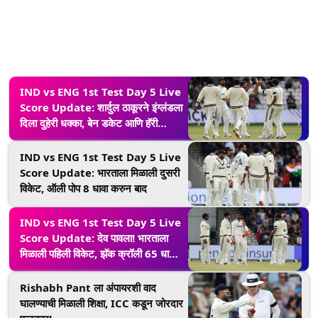
IND vs ENG 1st Test Day 5 Live
Score Update: शार्दुल ठाकूरने इंग्लंडला
दिला दुहेरी धक्का, बेन डकेट आणि हॅरी
ब्रूकला पॅव्हेलियनमध्ये पाठवले
IND vs ENG 1st Test Day 5 Live
Score Update: भारताला मिळाली दुसरी
विकेट, ऑली पोप 8 धावा करुन बाद
IND vs ENG 1st Test Day 5 Live
Score Update: देव पावला! भारताला
मिळाली पहिली विकेट, झॅक क्रॉली 65 धावा
करुन बाद
Rishabh Pant ला अंपायरशी वाद
घालण्याची मिळाली शिक्षा, ICC कडून जोरदार