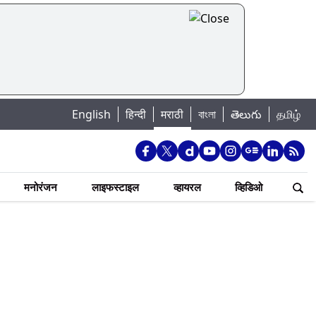
English
हिन्दी
मराठी
বাংলা
తెలుగు
தமிழ்
मनोरंजन
लाइफस्टाइल
व्हायरल
व्हिडिओ