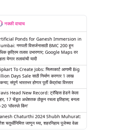
नक्की वाचाच
rtificial Ponds for Ganesh Immersion in
umbai: गणपती विसर्जनासाठी BMC 200 हून
धिक कृत्रिम तलाव उभारणार; Google Maps वर
हता येणार तलावांची यादी
lipkart To Create Jobs: फ्लिपकार्ट आगामी Big
illion Days Sale साठी निर्माण करणार 1 लाख
कऱ्या; संपूर्ण भारतभर होणार पूर्ती केंद्रांचा विस्तार
ravis Head New Record: ट्रॅव्हिस हेडने केला
हर, 17 चेंडूत अर्धशतक ठोकून रचला इतिहास; बनला
-20 'पॉवरप्ले किंग'
anesh Chaturthi 2024 Shubh Muhurat:
ेश चतुर्थीनिमित्त जाणून घ्या, शहरनिहाय पूजेच्या वेळा