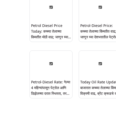
Petrol Diesel Price
Petrol-Diesel Price:
Today: कच्च्या तेलाच्या
कच्च्या तेलाच्या किंमतीत वाढ
किमतीत मोठी वाढ; जाणून घ्या
जाणून घ्या देशभरातील पेट्र
तुमच्या शहरातील पेट्रोल-
डिझेलच्या किमतीचे ताजे
डिझेलच्या किंमती
अपडेट्स
Petrol-Diesel Rate: गेल्या
Today Oil Rate Upda
4 महिन्यांपासून पेट्रोल आणि
बाजारात कच्च्या तेलाच्या किं
डिझेलच्या दरात स्थिरता, तर
विक्रमी वाढ, ब्रेंट क्रूडचे 
कच्च्या तेलाच्या किंमती घसरल्या
प्रति बॅरल $118वर