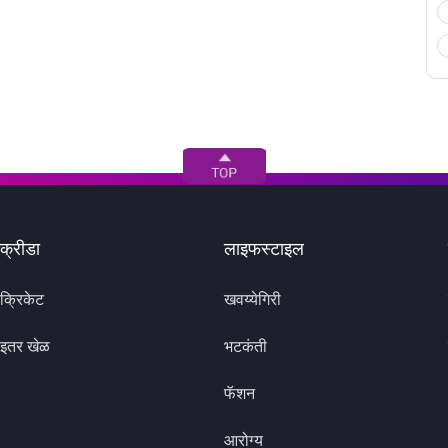
क्रीडा
लाइफस्टाइल
क्रिकेट
खवय्येगिरी
इतर खेळ
भटकंती
फॅशन
आरोग्य