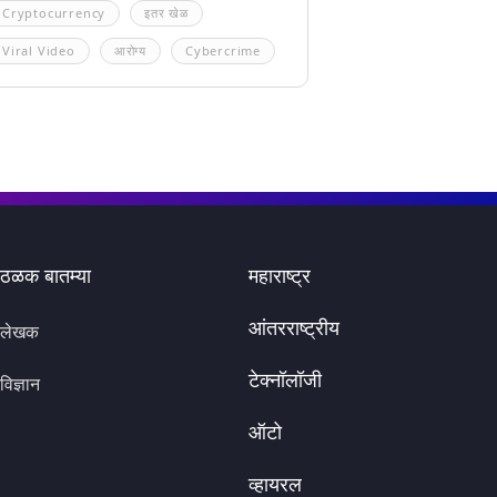
Cryptocurrency
इतर खेळ
Viral Video
आरोग्य
Cybercrime
ठळक बातम्या
महाराष्ट्र
आंतरराष्ट्रीय
लेखक
टेक्नॉलॉजी
विज्ञान
ऑटो
व्हायरल