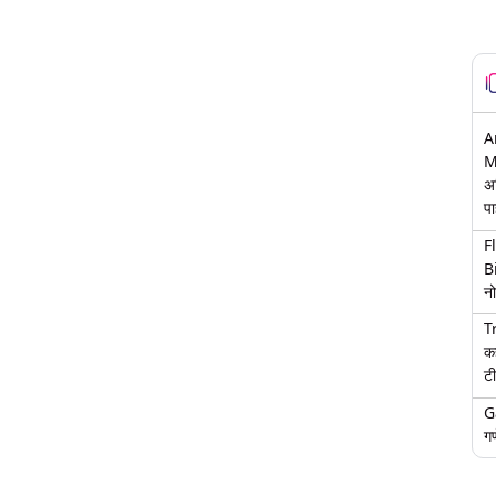
A
M
अ
पा
F
B
नो
T
क
टी
G
गण