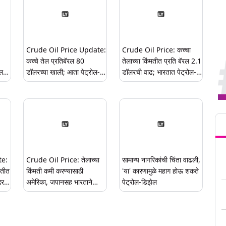
Crude Oil Price Update:
Crude Oil Price: कच्चा
;
कच्चे तेल प्रतिबॅरल 80
तेलाच्या किंमतीत प्रति बॅरल 2.1
ोल-
डॉलरच्या खाली; आता पेट्रोल-
डॉलरची वाढ; भारतात पेट्रोल-
डिझेल होणार स्वस्त?
डिझेल महागण्याची शक्यता
Tren
te:
Crude Oil Price: तेलाच्या
सामान्य नागरिकांची चिंता वाढली,
मतीत
किंमती कमी करण्यासाठी
'या' कारणामुळे महाग होऊ शकते
दर
अमेरिका, जपानसह भारताने
पेट्रोल-डिझेल
उचलले पाऊल, 'अशी' असणार
योजना