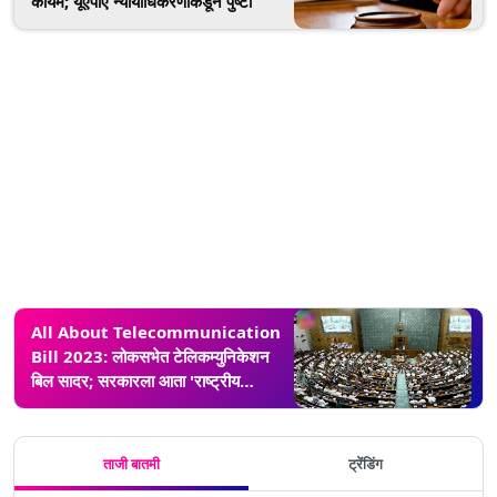
कायम; यूएपीए न्यायाधिकरणाकडून पुष्टी
All About Telecommunication
Bill 2023: लोकसभेत टेलिकम्युनिकेशन
बिल सादर; सरकारला आता 'राष्ट्रीय
सुरक्षे'खाली टेलिकम्युनिकेशन सर्व्हिस
निलंबित, प्रतिबंधित करण्याची मुभा
ताजी बातमी
ट्रेंडिंग