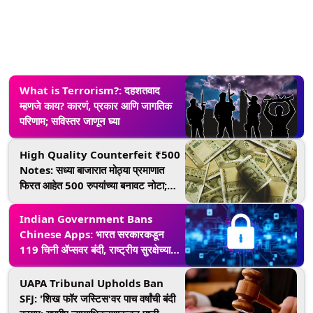
What is Terrorism?: दहशतवाद
म्हणजे काय? कारणं, प्रकार आणि जागतिक
परिणाम; सविस्तर जाणून घ्या
High Quality Counterfeit ₹500
Notes: सध्या बाजारात मोठ्या प्रमाणात
फिरत आहेत 500 रुपयांच्या बनावट नोटा;
केंद्र सरकारने जारी केला इशारा, जाणून घ्या
खऱ्या-खोट्या नोटांची ओळख कशी कराल
Indian Government Bans
Chinese Apps: भारत सरकारकडून
119 चिनी ॲप्सवर बंदी, राष्ट्रीय सुरक्षेच्या
मुद्द्यावरुन कारवाई
UAPA Tribunal Upholds Ban
SFJ: 'शिख फॉर जस्टिस'वर पाच वर्षांची बंदी