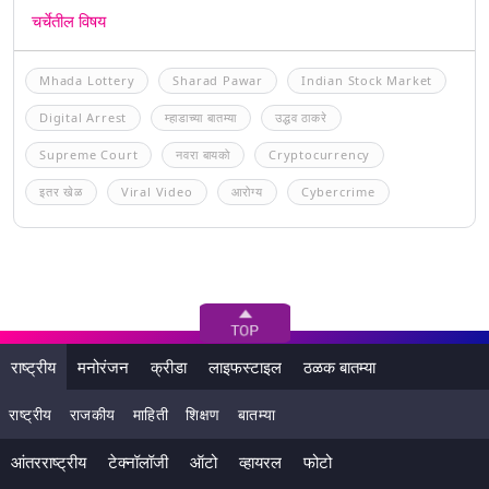
चर्चेतील विषय
Mhada Lottery
Sharad Pawar
Indian Stock Market
Digital Arrest
म्हाडाच्या बातम्या
उद्धव ठाकरे
Supreme Court
नवरा बायको
Cryptocurrency
इतर खेळ
Viral Video
आरोग्य
Cybercrime
राष्ट्रीय
मनोरंजन
क्रीडा
लाइफस्टाइल
ठळक बातम्या
राष्ट्रीय
राजकीय
माहिती
शिक्षण
बातम्या
आंतरराष्ट्रीय
टेक्नॉलॉजी
ऑटो
व्हायरल
फोटो