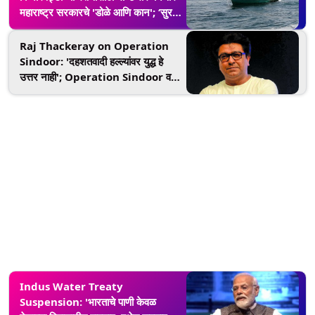
महाराष्ट्र सरकारचे 'डोळे आणि कान'; ‘सुरक्षा
निर्देश’ जारी
Raj Thackeray on Operation
Sindoor: 'दहशतवादी हल्ल्यांवर युद्ध हे
उत्तर नाही'; Operation Sindoor वर
राज ठाकरे यांची प्रतिक्रिया (Video)
Indus Water Treaty
Suspension: 'भारताचे पाणी केवळ