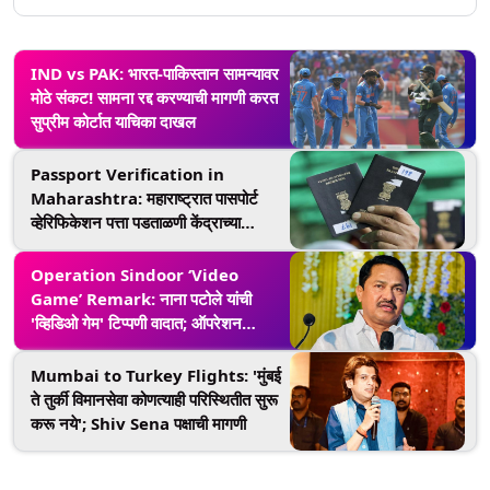
IND vs PAK: भारत-पाकिस्तान सामन्यावर
मोठे संकट! सामना रद्द करण्याची मागणी करत
सुप्रीम कोर्टात याचिका दाखल
Passport Verification in
Maharashtra: महाराष्ट्रात पासपोर्ट
व्हेरिफिकेशन पत्ता पडताळणी केंद्राच्या
एसओपीनुसारच- गृह राज्यमंत्री
Operation Sindoor ‘Video
Game’ Remark: नाना पटोले यांची
'व्हिडिओ गेम' टिप्पणी वादात; ऑपरेशन
सिंदूरवरुन बोलताना वक्तव्य
Mumbai to Turkey Flights: 'मुंबई
ते तुर्की विमानसेवा कोणत्याही परिस्थितीत सुरू
करू नये'; Shiv Sena पक्षाची मागणी