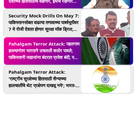
देशाच्या हितासाठीच वाहणार, इथेच राहणार
आणि कामी येणार'; PM Narendra
Modi यांचे पाकिस्तानला सडेतोड उत्तर
Security Mock Drills On May 7:
(Video)
पाकिस्तानसोबत वाढत्या तणावाच्या पार्श्वभूमीवर
7 मे रोजी देशात होणार सुरक्षा मॉक ड्रिल;
जाणून घ्या महाराष्ट्रातील कोणत्या शहरांमध्ये
होणार हा सराव
Pahalgam Terror Attack: पहलगाम
हल्ल्यानंतर भारताने उचलली कठोर पावले;
पाकिस्तानी जहाजांना बंदरात प्रवेश बंदी, पत्रे
आणि पार्सलची देवाणघेवाण स्थगित
Pahalgam Terror Attack:
'राष्ट्रीय सुरक्षेच्या हितासाठी सैन्याच्या
हालचालींचे थेट प्रक्षेपण दाखवू नये'; भारत-
पाकिस्तान तणावाच्या पार्श्वभूमीवर सरकारने
मीडिया चॅनेल्ससाठी जारी केली अ‍ॅडव्हायझरी