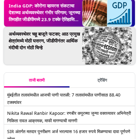
India GDP: कोरोना व्हायरस संकटाचा
देशाच्या अर्थव्यवस्थेवर गंभीर परिणाम; जूनच्या
तिमाहीत जीडीपीमध्ये 23.9 टक्के ऐतिहासिक
घट
अर्थव्यवस्थेवर चहू बाजूने फटका; आठ प्रमुख
क्षेत्रांमध्ये मोठी घसरण, जीडीपीनंतर आर्थिक
मंदीची दोन मोठी चिन्हे
ताजी बातमी
ट्रेंडिंग
मुंबईतील तलावांमधील आजची पाणी पातळी: 7 तलावांमधील पाणीसाठा 88.40
टक्क्यांवर
Nikita Rawal Ranbir Kapoor: रणबीर कपूरच्या जुन्या वक्तव्यावर अभिनेत्री
निकिता रावल आक्रमक, माफी मागण्याची मागणी
SIR अंतर्गत मतदार पुनरीक्षण अर्ज भरल्यास 16 हजार रुपये मिळण्याचा दावा पूर्णपणे
खोटा