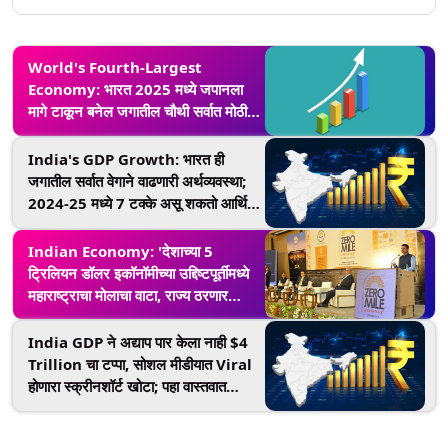
World's Fourth-Largest
Economy: भारत 2025 मध्ये जपानला
मागे टाकून बनेल जगातील चौथी सर्वात मोठी
अर्थव्यवस्था- IMF
India's GDP Growth: भारत ही
जगातील सर्वात वेगाने वाढणारी अर्थव्यवस्था;
2024-25 मध्ये 7 टक्के असू शकतो आर्थिक
विकास दर- IMF
Indian Economy: 'देशाच्या 5
ट्रिलियन डॉलर इकॉनॉमीच्या उद्दिष्टपूर्तीमध्ये
महाराष्ट्राचा मोलाचा वाटा, राज्य ठरणार
आर्थिक सामर्थ्याचे प्रवेशद्वार'- उपमुख्यमंत्री
Devendra Fadnavis
India GDP ने अद्याप पार केला नाही $4
Trillion चा टप्पा, सोशल मीडीयात Viral
होणारा स्क्रीनशॉर्ट खोटा; पहा वास्तवात
आकडेवारी काय सांगतेय