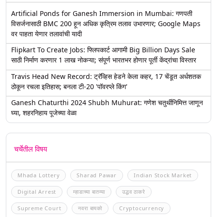
Artificial Ponds for Ganesh Immersion in Mumbai: गणपती
विसर्जनासाठी BMC 200 हून अधिक कृत्रिम तलाव उभारणार; Google Maps
वर पाहता येणार तलावांची यादी
Flipkart To Create Jobs: फ्लिपकार्ट आगामी Big Billion Days Sale
साठी निर्माण करणार 1 लाख नोकऱ्या; संपूर्ण भारतभर होणार पूर्ती केंद्रांचा विस्तार
Travis Head New Record: ट्रॅव्हिस हेडने केला कहर, 17 चेंडूत अर्धशतक
ठोकून रचला इतिहास; बनला टी-20 'पॉवरप्ले किंग'
Ganesh Chaturthi 2024 Shubh Muhurat: गणेश चतुर्थीनिमित्त जाणून
घ्या, शहरनिहाय पूजेच्या वेळा
चर्चेतील विषय
Mhada Lottery
Sharad Pawar
Indian Stock Market
Digital Arrest
म्हाडाच्या बातम्या
उद्धव ठाकरे
Supreme Court
नवरा बायको
Cryptocurrency