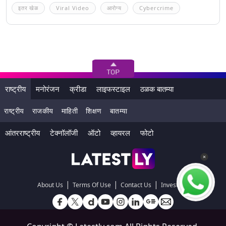
इतर खेळ
Viral Video
आरोग्य
Cybercrime
राष्ट्रीय
मनोरंजन
क्रीडा
लाइफस्टाइल
ठळक बातम्या
राष्ट्रीय
राजकीय
माहिती
शिक्षण
बातम्या
आंतरराष्ट्रीय
टेक्नॉलॉजी
ऑटो
व्हायरल
फोटो
|
|
|
About Us
Terms Of Use
Contact Us
Investors