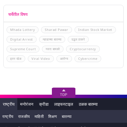
चर्चेतील विषय
Mhada Lottery
Sharad Pawar
Indian Stock Market
Digital Arrest
म्हाडाच्या बातम्या
उद्धव ठाकरे
Supreme Court
नवरा बायको
Cryptocurrency
इतर खेळ
Viral Video
आरोग्य
Cybercrime
राष्ट्रीय
मनोरंजन
क्रीडा
लाइफस्टाइल
ठळक बातम्या
राष्ट्रीय
राजकीय
माहिती
शिक्षण
बातम्या