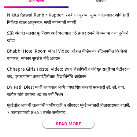
ताजी बातमी
ट्रेंडिंग
Nikita Rawal Ranbir Kapoor: रणबीर कपूरच्या जुन्या वक्तव्यावर अभिनेत्री
निकिता रावल आक्रमक, माफी मागण्याची मागणी
SIR अंतर्गत मतदार पुनरीक्षण अर्ज भरल्यास 16 हजार रुपये मिळण्याचा दावा पूर्णपणे
खोटा
Bhabhi Hotel Room Viral Video: सोशल मीडियावर हॉटेलमधील व्हिडिओ
व्हायरल; सायबर सुरक्षेचे मोठे आव्हान
Chhapra Girls Hostel Video: छपरा विद्यार्थिनी वसतिगृह रात्रीच्या भेटीवरून
वाद, प्राचार्यांच्या कारवाईविरोधात विद्यार्थिनींचे आंदोलन
DY Patil Dies: माजी राज्यपाल आणि ज्येष्ठ शिक्षणमहर्षी पद्मश्री डॉ. डी. वाय.
पाटील यांचे वयाच्या 90 व्या वर्षी निधन
मुंबईतील आजची तलावांची पाणीपातळी 4 ऑगस्ट: मुंबईकरांसाठी दिलासादायक बातमी,
7 जलाशयांमध्ये 89.54 टक्के पाणीसाठा
READ MORE