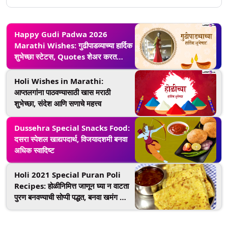
Happy Gudi Padwa 2026
Marathi Wishes: गुढीपाडव्याच्या हार्दिक
शुभेच्छा स्टेटस, Quotes शेअर करत
साजरा करा नववर्षाचा पहिला दिवस
Holi Wishes in Marathi:
आप्तलगांना पाठवण्यासाठी खास मराठी
शुभेच्छा, संदेश आणि सणाचे महत्त्व
Dussehra Special Snacks Food:
दसरा स्पेशल खाद्यपदार्थ, विजयादशमी बनवा
अधिक स्वादिष्ट
Holi 2021 Special Puran Poli
Recipes: होळीनिमित्त जाणून घ्या न वाटता
पुरण बनवण्याची सोप्पी पद्धत, बनवा खमंग आणि
लुसलुशीत पुरणपोळ्या, पाहा व्हिडिओ