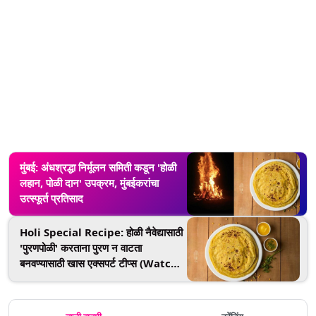
मुंबई: अंधश्रद्धा निर्मूलन समिती कडून 'होळी
लहान, पोळी दान' उपक्रम, मुंबईकरांचा
उत्स्फूर्त प्रतिसाद
Holi Special Recipe: होळी नैवेद्यासाठी
'पुरणपोळी' करताना पुरण न वाटता
बनवण्यासाठी खास एक्सपर्ट टीप्स (Watch
Video)