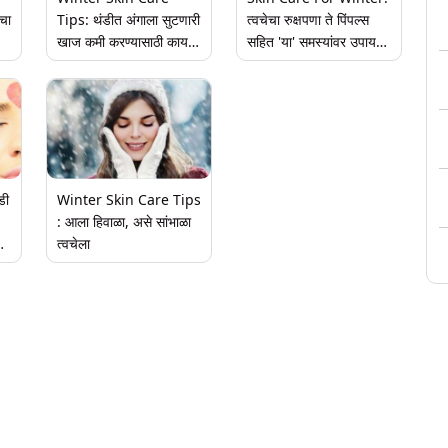
चा
Tips: थंडीत अंगाला सुटणारी
त्वचेचा रुक्षपणा ते पिंपल्स
खाज कमी करण्यासाठी काय
सहित 'या' समस्यांवर उपाय
कराल?, जाणून घ्या काही
आहे मसूर डाळ; घरीच बनवा
सोप्प्या घरगुती टिप्स
फेसपॅक
डी
Winter Skin Care Tips
: आला हिवाळा, असे सांभाळा
त्वचेला