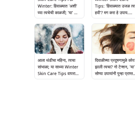
Winter: हिवाळ्यात 'अशी'
Tips: 'हिवाळ्यात उजळ त्व
घ्या त्वचेची काळजी; 'या' खास
हवी'? मग करा हे उपाय....
टीप्सचा वापर करून मिळवा
कोरड्या त्वचेवर परफेक्ट
सोलूशन
आला थंडीचा महिना, त्वचा
दिवाळीच्या प्रदूषणामुळे कोर
सांभाळा; या साध्या Winter
झाली त्वचा? नो टेन्शन, 'या'
Skin Care Tips वापरा
सोप्या उपायांनी पुन्हा प्राप्त
आणि रहा हेल्दी
करा नितळ आणि मुलायम
चेहरा