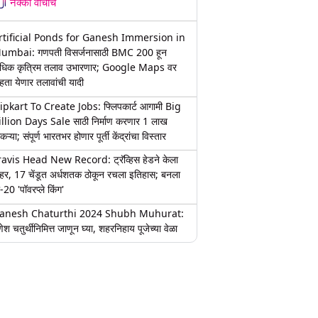
नक्की वाचाच
rtificial Ponds for Ganesh Immersion in
umbai: गणपती विसर्जनासाठी BMC 200 हून
धिक कृत्रिम तलाव उभारणार; Google Maps वर
हता येणार तलावांची यादी
lipkart To Create Jobs: फ्लिपकार्ट आगामी Big
illion Days Sale साठी निर्माण करणार 1 लाख
कऱ्या; संपूर्ण भारतभर होणार पूर्ती केंद्रांचा विस्तार
ravis Head New Record: ट्रॅव्हिस हेडने केला
हर, 17 चेंडूत अर्धशतक ठोकून रचला इतिहास; बनला
-20 'पॉवरप्ले किंग'
anesh Chaturthi 2024 Shubh Muhurat:
ेश चतुर्थीनिमित्त जाणून घ्या, शहरनिहाय पूजेच्या वेळा