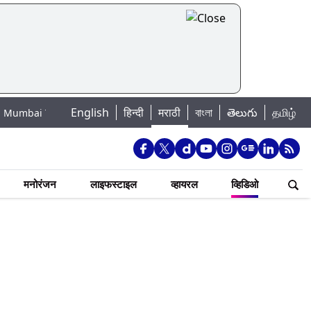
English
हिन्दी
मराठी
বাংলা
తెలుగు
தமிழ்
oday: मुंबईतील तलावांमधील आजची पाणी पातळी, 7 जलाशयांत 88.41 टक्के जलसाठा 
मनोरंजन
लाइफस्टाइल
व्हायरल
व्हिडिओ