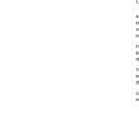
A
M
अ
पा
F
B
नो
T
क
टी
G
गण