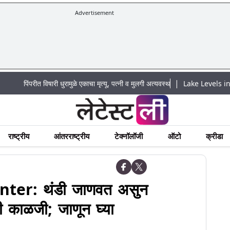
Advertisement
|
ंपरीत विषारी धुरामुळे एकाचा मृत्यू, पत्नी व मुलगी अत्यवस्थ
Lake Levels in Mumbai T
राष्ट्रीय
आंतरराष्ट्रीय
टेक्नॉलॉजी
ऑटो
क्रीडा
ter: थंडी जाणवत असुन
ची काळजी; जाणून घ्या