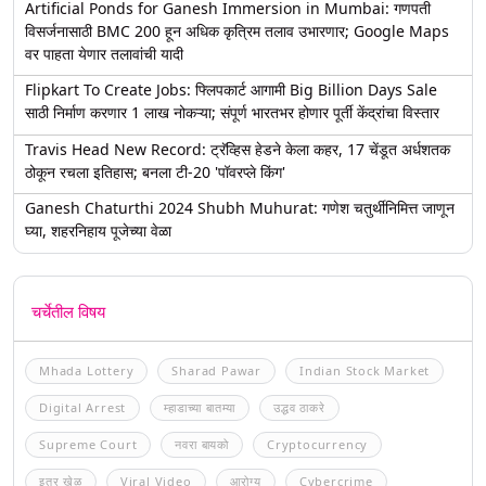
Artificial Ponds for Ganesh Immersion in Mumbai: गणपती
विसर्जनासाठी BMC 200 हून अधिक कृत्रिम तलाव उभारणार; Google Maps
वर पाहता येणार तलावांची यादी
Flipkart To Create Jobs: फ्लिपकार्ट आगामी Big Billion Days Sale
साठी निर्माण करणार 1 लाख नोकऱ्या; संपूर्ण भारतभर होणार पूर्ती केंद्रांचा विस्तार
Travis Head New Record: ट्रॅव्हिस हेडने केला कहर, 17 चेंडूत अर्धशतक
ठोकून रचला इतिहास; बनला टी-20 'पॉवरप्ले किंग'
Ganesh Chaturthi 2024 Shubh Muhurat: गणेश चतुर्थीनिमित्त जाणून
घ्या, शहरनिहाय पूजेच्या वेळा
चर्चेतील विषय
Mhada Lottery
Sharad Pawar
Indian Stock Market
Digital Arrest
म्हाडाच्या बातम्या
उद्धव ठाकरे
Supreme Court
नवरा बायको
Cryptocurrency
इतर खेळ
Viral Video
आरोग्य
Cybercrime