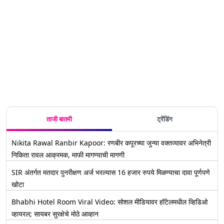
19 फेब्रुवारी
आणि
लावून घ्या';
झाल्याने
रोजी शेअर
निफ्टीमध्ये
नवनीत राणा
चॅम्पियन्स
बाजार
तेजी; कोणते
अबू
ट्रॉफीच
उघडणार की
स्टॉक्स
आझमींच्या
गणित
असेल
वधारले?
वक्तव्यावर
बदललं?
सुट्टी? घ्या
कोणाची
बरसल्या
सेमीफायनलची
जाणून
पडझड?
लढत आणखी
रंजक होणार
ताजी बातमी
ट्रेंडिंग
Nikita Rawal Ranbir Kapoor: रणबीर कपूरच्या जुन्या वक्तव्यावर अभिनेत्री
निकिता रावल आक्रमक, माफी मागण्याची मागणी
SIR अंतर्गत मतदार पुनरीक्षण अर्ज भरल्यास 16 हजार रुपये मिळण्याचा दावा पूर्णपणे
खोटा
Bhabhi Hotel Room Viral Video: सोशल मीडियावर हॉटेलमधील व्हिडिओ
व्हायरल; सायबर सुरक्षेचे मोठे आव्हान