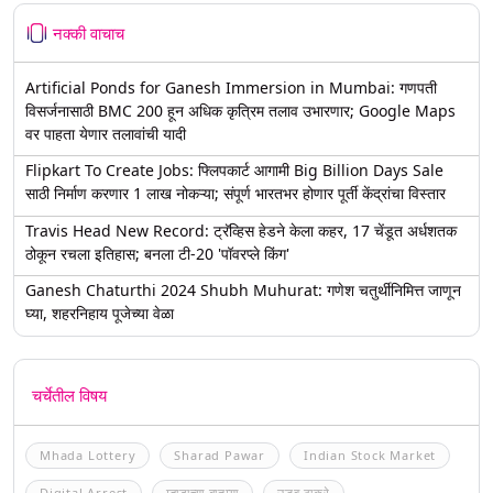
नक्की वाचाच
Artificial Ponds for Ganesh Immersion in Mumbai: गणपती
विसर्जनासाठी BMC 200 हून अधिक कृत्रिम तलाव उभारणार; Google Maps
वर पाहता येणार तलावांची यादी
Flipkart To Create Jobs: फ्लिपकार्ट आगामी Big Billion Days Sale
साठी निर्माण करणार 1 लाख नोकऱ्या; संपूर्ण भारतभर होणार पूर्ती केंद्रांचा विस्तार
Travis Head New Record: ट्रॅव्हिस हेडने केला कहर, 17 चेंडूत अर्धशतक
ठोकून रचला इतिहास; बनला टी-20 'पॉवरप्ले किंग'
Ganesh Chaturthi 2024 Shubh Muhurat: गणेश चतुर्थीनिमित्त जाणून
घ्या, शहरनिहाय पूजेच्या वेळा
चर्चेतील विषय
Mhada Lottery
Sharad Pawar
Indian Stock Market
Digital Arrest
म्हाडाच्या बातम्या
उद्धव ठाकरे