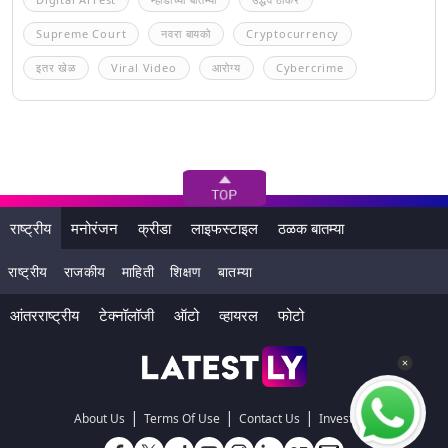
Supreme Court
नवरा बायको
Cryptocurrency
इतर खेळ
Viral Video
आरोग्य
Cybercrime
राष्ट्रीय
मनोरंजन
क्रीडा
लाइफस्टाइल
ठळक बातम्या
राष्ट्रीय
राजकीय
माहिती
शिक्षण
बातम्या
आंतरराष्ट्रीय
टेक्नॉलॉजी
ऑटो
व्हायरल
फोटो
|
|
|
About Us
Terms Of Use
Contact Us
Investors