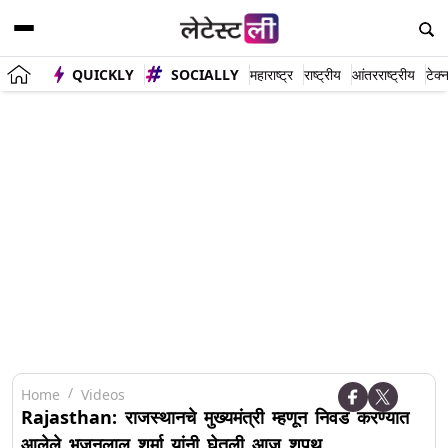
QUICKLY
SOCIALLY
महाराष्ट्र
राष्ट्रीय
आंतरराष्ट्रीय
टेक्
Home
Videos
Rajasthan: राजस्थानचे मुख्यमंत्री म्हणून निवड करण्यात
आलेले भजनलाल शर्मा यांनी घेतली आज शपथ