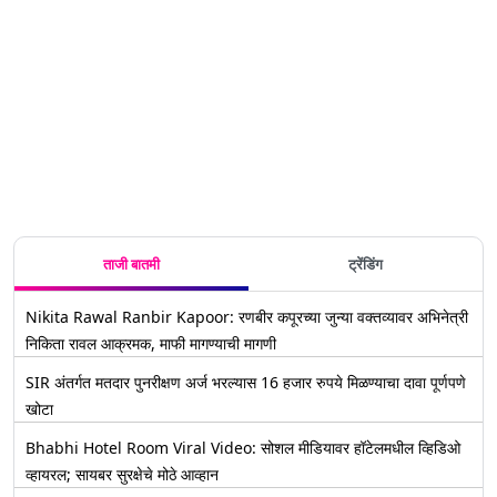
Reconnaiss
सरकारची
चांद्रयान-3
आणि
विद्यार्थ्यांसाठी
Orbiter
मोठी घोषणा;
ते G20 चे
Pragyan
खास
मधून पहा
दरवर्षी 23
यश
rover पुन्हा
Hackathon
कसे दिसतात
ऑगस्ट रोजी
पंतप्रधान
सक्रीय
चे आयोजन
साजरा
मोदींच्या 'मन
होण्याची
करण्यात
की बात'
शक्यता
येणार
कार्यक्रमातील
'राष्ट्रीय
महत्त्वाचे मुद्दे
अंतराळ दिन'
जाणून घ्या
ताजी बातमी
ट्रेंडिंग
Nikita Rawal Ranbir Kapoor: रणबीर कपूरच्या जुन्या वक्तव्यावर अभिनेत्री
निकिता रावल आक्रमक, माफी मागण्याची मागणी
SIR अंतर्गत मतदार पुनरीक्षण अर्ज भरल्यास 16 हजार रुपये मिळण्याचा दावा पूर्णपणे
खोटा
Bhabhi Hotel Room Viral Video: सोशल मीडियावर हॉटेलमधील व्हिडिओ
व्हायरल; सायबर सुरक्षेचे मोठे आव्हान