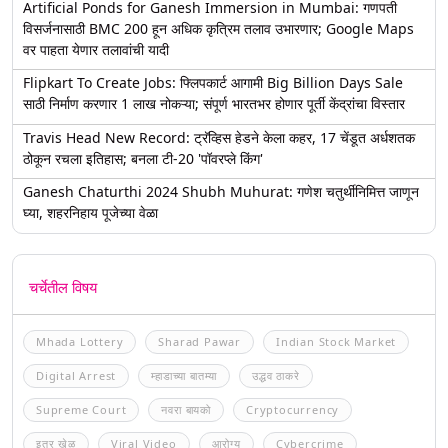
Artificial Ponds for Ganesh Immersion in Mumbai: गणपती
विसर्जनासाठी BMC 200 हून अधिक कृत्रिम तलाव उभारणार; Google Maps
वर पाहता येणार तलावांची यादी
Flipkart To Create Jobs: फ्लिपकार्ट आगामी Big Billion Days Sale
साठी निर्माण करणार 1 लाख नोकऱ्या; संपूर्ण भारतभर होणार पूर्ती केंद्रांचा विस्तार
Travis Head New Record: ट्रॅव्हिस हेडने केला कहर, 17 चेंडूत अर्धशतक
ठोकून रचला इतिहास; बनला टी-20 'पॉवरप्ले किंग'
Ganesh Chaturthi 2024 Shubh Muhurat: गणेश चतुर्थीनिमित्त जाणून
घ्या, शहरनिहाय पूजेच्या वेळा
चर्चेतील विषय
Mhada Lottery
Sharad Pawar
Indian Stock Market
Digital Arrest
म्हाडाच्या बातम्या
उद्धव ठाकरे
Supreme Court
नवरा बायको
Cryptocurrency
इतर खेळ
Viral Video
आरोग्य
Cybercrime