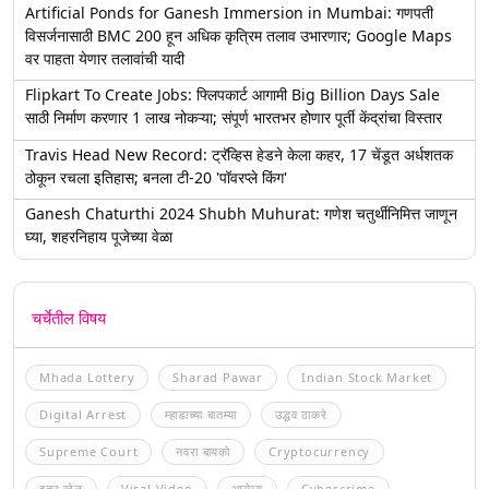
Artificial Ponds for Ganesh Immersion in Mumbai: गणपती
विसर्जनासाठी BMC 200 हून अधिक कृत्रिम तलाव उभारणार; Google Maps
वर पाहता येणार तलावांची यादी
Flipkart To Create Jobs: फ्लिपकार्ट आगामी Big Billion Days Sale
साठी निर्माण करणार 1 लाख नोकऱ्या; संपूर्ण भारतभर होणार पूर्ती केंद्रांचा विस्तार
Travis Head New Record: ट्रॅव्हिस हेडने केला कहर, 17 चेंडूत अर्धशतक
ठोकून रचला इतिहास; बनला टी-20 'पॉवरप्ले किंग'
Ganesh Chaturthi 2024 Shubh Muhurat: गणेश चतुर्थीनिमित्त जाणून
घ्या, शहरनिहाय पूजेच्या वेळा
चर्चेतील विषय
Mhada Lottery
Sharad Pawar
Indian Stock Market
Digital Arrest
म्हाडाच्या बातम्या
उद्धव ठाकरे
Supreme Court
नवरा बायको
Cryptocurrency
इतर खेळ
Viral Video
आरोग्य
Cybercrime