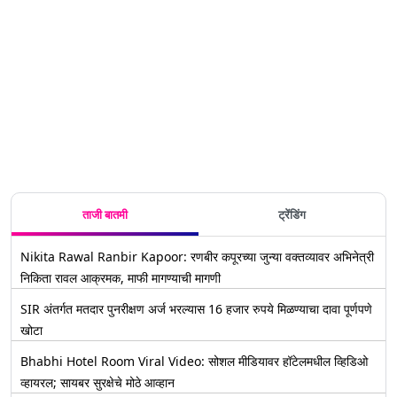
परिवहन
कारखाने
चर्चांवर अखेर
दोघांनी
रंजक होणार
पाकिस्तान
सेवेच्या
आगिच्या
श्रीकांत शिंदे
सोशल
इलेक्ट्रीक
कचाट्यात
यांनी सोडलं
मिडीयावर
बसला आग;
(Watch
मौन; पहिल्या
शेअर केले
22 प्रवासी
Video)
प्रतिक्रीयेतच
फोटो
सुरक्षित, बस
सर्व गोष्टींचा
जळून खाक
केला उलगडा
ताजी बातमी
ट्रेंडिंग
Nikita Rawal Ranbir Kapoor: रणबीर कपूरच्या जुन्या वक्तव्यावर अभिनेत्री
निकिता रावल आक्रमक, माफी मागण्याची मागणी
SIR अंतर्गत मतदार पुनरीक्षण अर्ज भरल्यास 16 हजार रुपये मिळण्याचा दावा पूर्णपणे
खोटा
Bhabhi Hotel Room Viral Video: सोशल मीडियावर हॉटेलमधील व्हिडिओ
व्हायरल; सायबर सुरक्षेचे मोठे आव्हान