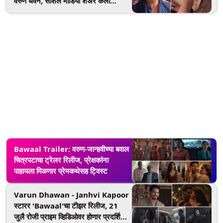
वरुण धवन, सोशल मीडिया शेअर केला
व्हिडिओ (Watch video)
Bawaal Trailer: वरुण-जान्हवीच्या बवाल
चित्रपटाचा ट्रेलर रिलीज, प्रेक्षकांना
पाहायला मिळणार प्रेमकथेसह ट्विस्ट
Varun Dhawan - Janhvi Kapoor
स्टारर 'Bawaal'चा टीझर रिलीज, 21
जुलै रोजी प्राइम व्हिडिओवर होणार प्रदर्शित