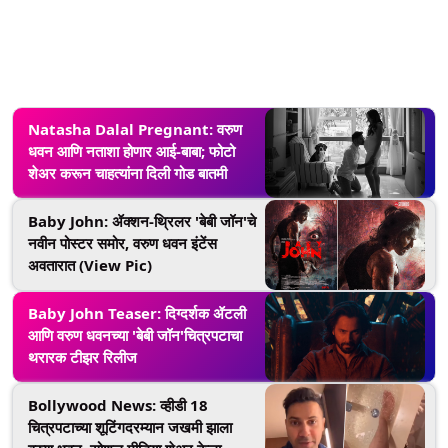
Natasha Dalal Pregnant: वरुण
धवन आणि नताशा होणार आई-बाबा; फोटो
शेअर करून चाहत्यांना दिली गोड बातमी
Baby John: ॲक्शन-थ्रिलर 'बेबी जॉन'चे
नवीन पोस्टर समोर, वरुण धवन इंटेंस
अवतारात (View Pic)
Baby John Teaser: दिग्दर्शक ॲटली
आणि वरुण धवनच्या 'बेबी जॉन'चित्रपटाचा
थरारक टीझर रिलीज
Bollywood News: व्हीडी 18
चित्रपटाच्या शूटिंगदरम्यान जखमी झाला