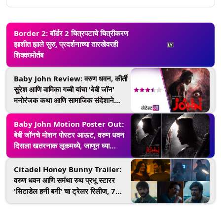
Border 2: बॉर्डर 2 चित्रपटाचे चित्रीकरण
झाशीत झाले सुरु, प्रदर्शनाच्या तारखेवरही
शिक्कामोर्तब
Baby John Review: वरुण धवन, कीर्ती
सुरेश आणि वामिका गब्बी यांचा 'बेबी जॉन'
मनोरंजक कथा आणि सामाजिक संदेशाने
परिपूर्ण
Baby John Motion Poster Out:
बेबी जॉनचे मोशन पोस्टर आऊट, वरुण धवन
दिसला खतरनाक लूकमध्ये, जाणून घ्या
चित्रपटगृहात टीझर कधी पाहायला मिळणार
Citadel Honey Bunny Trailer:
वरुण धवन आणि समंथा रुथ प्रभू स्टारर
'सिटाडेल हनी बनी' चा ट्रेलर रिलीज, 7
नोव्हेंबर रोजी प्राइम व्हिडिओवर होणार
प्रीमियर होईल (Watch Video)