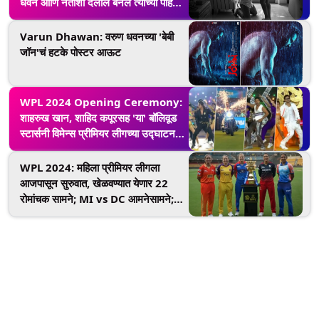
धवन आणि नताशा दलाल बनले त्यांच्या पहिल्या
मुलाचे आई-वडील, कुटुंबात लहान परीचं
आगमन!
Varun Dhawan: वरुण धवनच्या 'बेबी
जॉन'चं हटके पोस्टर आऊट
WPL 2024 Opening Ceremony:
शाहरुख खान, शाहिद कपूरसह 'या' बॉलिवूड
स्टार्सनी विमेन्स प्रीमियर लीगच्या उद्घाटन
समारंभात दाखवली चमक, पाहा व्हिडिओ
WPL 2024: महिला प्रीमियर लीगला
आजपासून सुरुवात, खेळवण्यात येणार 22
रोमांचक सामने; MI vs DC आमनेसामने;
येथे जाणून घ्या सर्व तपशील