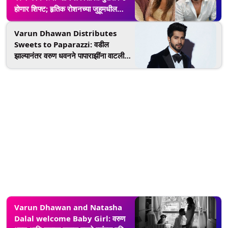
होणार शिफ्ट; हृतिक रोशनच्या जुहूमधील
फ्लॅटमध्ये भाड्याने रहायला जाण्याच्या चर्चा
Varun Dhawan Distributes
Sweets to Paparazzi: वडील
झाल्यानंतर वरुण धवनने पापाराझींना वाटली
मिठाई, व्हिडीओ व्हायरल
Varun Dhawan and Natasha
Dalal welcome Baby Girl: वरुण