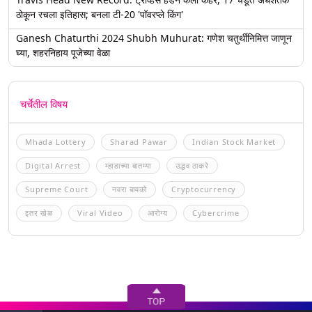
ठोकून रचला इतिहास; बनला टी-20 'पॉवरप्ले किंग'
Ganesh Chaturthi 2024 Shubh Muhurat: गणेश चतुर्थीनिमित्त जाणून
घ्या, शहरनिहाय पूजेच्या वेळा
चर्चेतील विषय
Mhada Lottery
Sharad Pawar
Indian Stock Market
Digital Arrest
म्हाडाच्या बातम्या
उद्धव ठाकरे
Supreme Court
नवरा बायको
Cryptocurrency
इतर खेळ
Viral Video
आरोग्य
Cybercrime