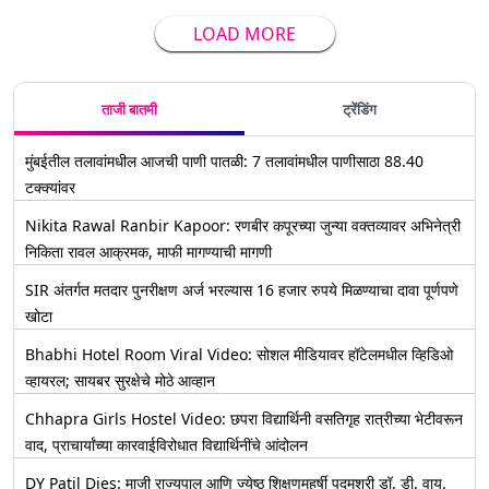
LOAD MORE
ताजी बातमी
ट्रेंडिंग
मुंबईतील तलावांमधील आजची पाणी पातळी: 7 तलावांमधील पाणीसाठा 88.40
टक्क्यांवर
Nikita Rawal Ranbir Kapoor: रणबीर कपूरच्या जुन्या वक्तव्यावर अभिनेत्री
निकिता रावल आक्रमक, माफी मागण्याची मागणी
SIR अंतर्गत मतदार पुनरीक्षण अर्ज भरल्यास 16 हजार रुपये मिळण्याचा दावा पूर्णपणे
खोटा
Bhabhi Hotel Room Viral Video: सोशल मीडियावर हॉटेलमधील व्हिडिओ
व्हायरल; सायबर सुरक्षेचे मोठे आव्हान
Chhapra Girls Hostel Video: छपरा विद्यार्थिनी वसतिगृह रात्रीच्या भेटीवरून
वाद, प्राचार्यांच्या कारवाईविरोधात विद्यार्थिनींचे आंदोलन
DY Patil Dies: माजी राज्यपाल आणि ज्येष्ठ शिक्षणमहर्षी पद्मश्री डॉ. डी. वाय.