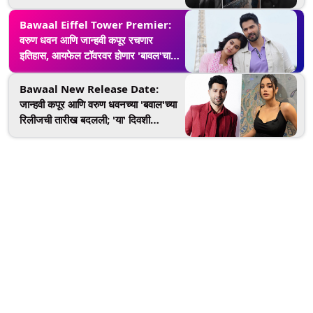
(Watch Video)
Bawaal Eiffel Tower Premier:
वरुण धवन आणि जान्हवी कपूर रचणार
इतिहास, आयफेल टॉवरवर होणार 'बावल'चा
वर्ल्ड प्रीमियर
Bawaal New Release Date:
जान्हवी कपूर आणि वरुण धवनच्या 'बवाल'च्या
रिलीजची तारीख बदलली; 'या' दिवशी
चित्रपटगृहात होणार दाखल