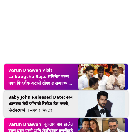
Varun Dhawan Visit
Lalbaugcha Raja: अभिनेता वरुण
धवन दिग्दर्शक अटली सोबत लालबागच्या
राजाच्या चरणी (Watch Video)
Baby John Released Date: वरुण
धवनच्या 'बेबी जॉन'ची रिलीज डेट ठरली,
डिसेंबरमध्ये गाजवणार थिएटर
Varun Dhawan: नुकताच बाबा झालेला
वरुण धवन पत्नी आणि लेकीसोबत दुसरीकडे