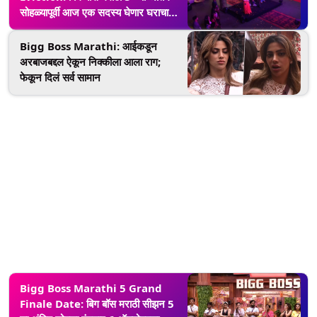
सोहळ्यापूर्वी आज एक सदस्य घेणार घराचा
निरोप (Watch Video)
Bigg Boss Marathi: आईकडून
अरबाजबद्दल ऐकून निक्कीला आला राग;
फेकून दिलं सर्व सामान
Bigg Boss Marathi 5 Grand
Finale Date: बिग बॉस मराठी सीझन 5