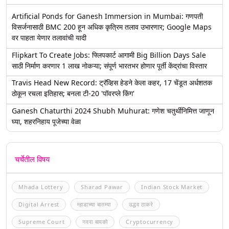
Artificial Ponds for Ganesh Immersion in Mumbai: गणपती
विसर्जनासाठी BMC 200 हून अधिक कृत्रिम तलाव उभारणार; Google Maps
वर पाहता येणार तलावांची यादी
Flipkart To Create Jobs: फ्लिपकार्ट आगामी Big Billion Days Sale
साठी निर्माण करणार 1 लाख नोकऱ्या; संपूर्ण भारतभर होणार पूर्ती केंद्रांचा विस्तार
Travis Head New Record: ट्रॅव्हिस हेडने केला कहर, 17 चेंडूत अर्धशतक
ठोकून रचला इतिहास; बनला टी-20 'पॉवरप्ले किंग'
Ganesh Chaturthi 2024 Shubh Muhurat: गणेश चतुर्थीनिमित्त जाणून
घ्या, शहरनिहाय पूजेच्या वेळा
चर्चेतील विषय
Mhada Lottery
Sharad Pawar
Indian Stock Market
Digital Arrest
म्हाडाच्या बातम्या
उद्धव ठाकरे
Supreme Court
नवरा बायको
Cryptocurrency