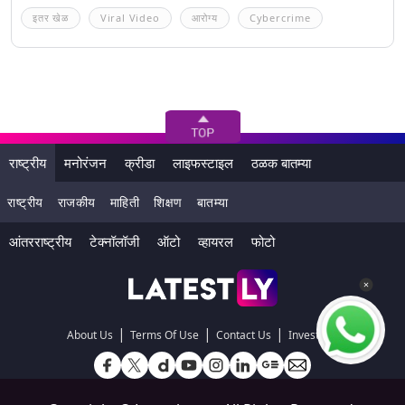
इतर खेळ
Viral Video
आरोग्य
Cybercrime
राष्ट्रीय
मनोरंजन
क्रीडा
लाइफस्टाइल
ठळक बातम्या
राष्ट्रीय
राजकीय
माहिती
शिक्षण
बातम्या
आंतरराष्ट्रीय
टेक्नॉलॉजी
ऑटो
व्हायरल
फोटो
|
|
|
About Us
Terms Of Use
Contact Us
Investors