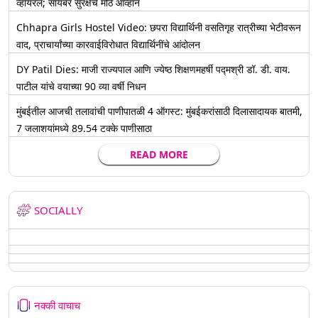
व्हायरल; सायबर सुरक्षेचे मोठे आव्हान
Chhapra Girls Hostel Video: छपरा विद्यार्थिनी वसतिगृह रात्रीच्या भेटीवरून
वाद, प्राचार्यांच्या कारवाईविरोधात विद्यार्थिनींचे आंदोलन
DY Patil Dies: माजी राज्यपाल आणि ज्येष्ठ शिक्षणमहर्षी पद्मश्री डॉ. डी. वाय.
पाटील यांचे वयाच्या 90 व्या वर्षी निधन
मुंबईतील आजची तलावांची पाणीपातळी 4 ऑगस्ट: मुंबईकरांसाठी दिलासादायक बातमी,
7 जलाशयांमध्ये 89.54 टक्के पाणीसाठा
READ MORE
SOCIALLY
नक्की वाचाच