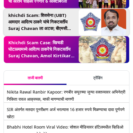
चा अंतिम सोहळा रंगणार 6 ऑक्टोबरला
khichdi Scam: शिवसेना (UBT)
आमदार आदित्य ठाकरे यांचे निकटवर्तीय
Suraj Chavan ला अटक; बीएमसी
कोविड सेंटर खिचडी घोटाळ्याप्रकरणी ED
ची कारवाई
Khichdi Scam Case: खिचडी
घोटाळ्यामध्ये आदित्य ठाकरेंचे निकटवर्तीय
Suraj Chavan, Amol Kirtikar
मुंबई पोलिसांच्या आर्थिक गुन्हे विभाग
कार्यालयात दाखल
ताजी बातमी
ट्रेंडिंग
Nikita Rawal Ranbir Kapoor: रणबीर कपूरच्या जुन्या वक्तव्यावर अभिनेत्री
निकिता रावल आक्रमक, माफी मागण्याची मागणी
SIR अंतर्गत मतदार पुनरीक्षण अर्ज भरल्यास 16 हजार रुपये मिळण्याचा दावा पूर्णपणे
खोटा
Bhabhi Hotel Room Viral Video: सोशल मीडियावर हॉटेलमधील व्हिडिओ