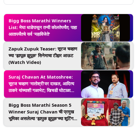
Bigg Boss Marathi Winners
List: मेघा धाडेपासून तन्वी कोलतेपर्यंत; पाहा
आतापर्यंतचे सर्व 'महाविजेते'
Zapuk Zupuk Teaser: सूरज चव्हाण
च्या 'झापूक झुपूक' सिनेमाचा टीझर आऊट
(Watch Video)
Suraj Chavan At Matoshree:
सूरज चव्हाण 'मातोश्री'वर दाखल, आदित्य
ठाकरे यांच्याशी गळाभेट; खिचडी घोटाळा
प्रकरणात जामीन
Bigg Boss Marathi Season 5
Winner Suraj Chavan ची प्रमुख
भूमिका असलेल्या 'झापुक झुपूक'च्या शूटिंगला
सुरुवात