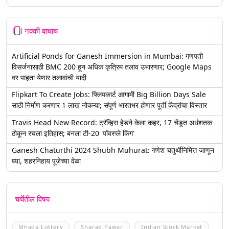
नक्की वाचाच
Artificial Ponds for Ganesh Immersion in Mumbai: गणपती
विसर्जनासाठी BMC 200 हून अधिक कृत्रिम तलाव उभारणार; Google Maps
वर पाहता येणार तलावांची यादी
Flipkart To Create Jobs: फ्लिपकार्ट आगामी Big Billion Days Sale
साठी निर्माण करणार 1 लाख नोकऱ्या; संपूर्ण भारतभर होणार पूर्ती केंद्रांचा विस्तार
Travis Head New Record: ट्रॅव्हिस हेडने केला कहर, 17 चेंडूत अर्धशतक
ठोकून रचला इतिहास; बनला टी-20 'पॉवरप्ले किंग'
Ganesh Chaturthi 2024 Shubh Muhurat: गणेश चतुर्थीनिमित्त जाणून
घ्या, शहरनिहाय पूजेच्या वेळा
चर्चेतील विषय
Mhada Lottery
Sharad Pawar
Indian Stock Market