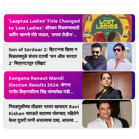
‘Laaptaa Ladies’ Title Changed
to ‘Lost Ladies’: ऑस्कर मिळवण्यासाठी
आमिर खानचे मोठे पाऊल, 'लपता लेडीज'
चित्रपटाच्या नावात बदल, 'लॉस्ट लेडीज'चे
नवीन पोस्टर पाहिलयं?
Son of Sardaar 2: ब्रिटनचा व्हिसा न
मिळाल्यामुळे संजय दत्तची 'सन ऑफ सरदार
2' चित्रपटातून एक्झिट
Kangana Ranaut Mandi
Election Results 2024: कंगना
राणौत विक्रमादित्य सिंह यांच्यापेक्षा मंडी
मतदारसंघातून आघाडीवर
निवडणुकीच्या तोंडावर भाजप खासदार Ravi
Kishan सापडले वादाच्या भोवऱ्यात; महिलेने
केला दुसरी पत्नी असल्याचा दावा, आपल्या 25
वर्षांच्या मुलीला स्वीकारण्याची मागणी