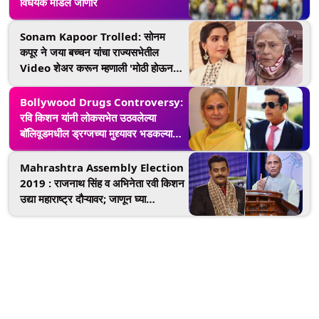
विधेयक मांडले जाणार
Sonam Kapoor Trolled: सोनम
कपूर ने जया बच्चन यांचा राज्यसभेतील
Video शेअर करून म्हणाली 'मोठी होऊन
यांच्यासारखी बनू इच्छिते', ट्रोलर्स ने घेतली
'अशी' फिरकी
Bollywood Drugs Controversy:
रवि किशन यांनी लोकसभेत उठवलेल्या
बॉलिवूडमधील ड्रग्जच्या मुद्द्यावर भडकल्या
जया बच्चन, म्हणाल्या जिस थाली में खाते हैं
उसी में छेद करते हैं
Mahrashtra Assembly Election
2019 : राजनाथ सिंह व अभिनेता रवी किशन
उद्या महाराष्ट्र दौऱ्यावर; जाणून घ्या
प्रचारसभांचे वेळापत्रक