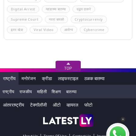
Digital Arrest
म्हाडाच्या बातम्या
उद्धव ठाकरे
Supreme Court
नवरा बायको
Cryptocurrency
इतर खेळ
Viral Video
आरोग्य
Cybercrime
राष्ट्रीय
मनोरंजन
क्रीडा
लाइफस्टाइल
ठळक बातम्या
राष्ट्रीय
राजकीय
माहिती
शिक्षण
बातम्या
आंतरराष्ट्रीय
टेक्नॉलॉजी
ऑटो
व्हायरल
फोटो
|
|
|