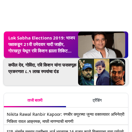
Lok Sabha Elections 2019: भाजप
पक्षाकडून 21वी उमेदवार यादी जाहीर,
गोरखपुर येथून रवि किशन ह्याला तिकिट
जाहीर
कपील देव, गोविंदा, रवि किशन यांना फसवणूक
प्रकरणात ८.१ लाख रुपयांचा दंड
ताजी बातमी
ट्रेंडिंग
Nikita Rawal Ranbir Kapoor: रणबीर कपूरच्या जुन्या वक्तव्यावर अभिनेत्री
निकिता रावल आक्रमक, माफी मागण्याची मागणी
SIR अंतर्गत मतदार पुनरीक्षण अर्ज भरल्यास 16 हजार रुपये मिळण्याचा दावा पूर्णपणे