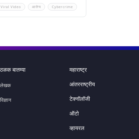
Viral Video
आरोग्य
Cybercrime
ठळक बातम्या
महाराष्ट्र
आंतरराष्ट्रीय
लेखक
टेक्नॉलॉजी
विज्ञान
ऑटो
व्हायरल