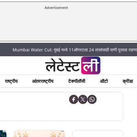
Advertisement
mbai Water Cut: मुंबई मध्ये 11ऑगस्टला 24 तासांसाठी पाणी पुरवठा राहणार बंद; पहा क
राष्ट्रीय
आंतरराष्ट्रीय
टेक्नॉलॉजी
ऑटो
क्रीडा