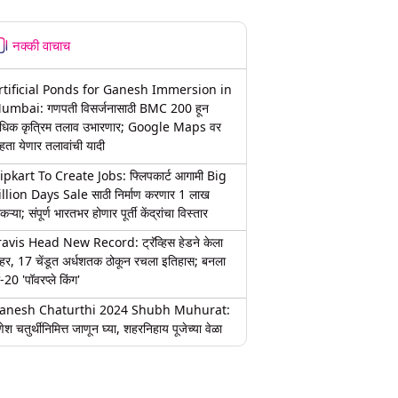
नक्की वाचाच
rtificial Ponds for Ganesh Immersion in
umbai: गणपती विसर्जनासाठी BMC 200 हून
धिक कृत्रिम तलाव उभारणार; Google Maps वर
हता येणार तलावांची यादी
lipkart To Create Jobs: फ्लिपकार्ट आगामी Big
illion Days Sale साठी निर्माण करणार 1 लाख
कऱ्या; संपूर्ण भारतभर होणार पूर्ती केंद्रांचा विस्तार
ravis Head New Record: ट्रॅव्हिस हेडने केला
हर, 17 चेंडूत अर्धशतक ठोकून रचला इतिहास; बनला
-20 'पॉवरप्ले किंग'
anesh Chaturthi 2024 Shubh Muhurat:
ेश चतुर्थीनिमित्त जाणून घ्या, शहरनिहाय पूजेच्या वेळा