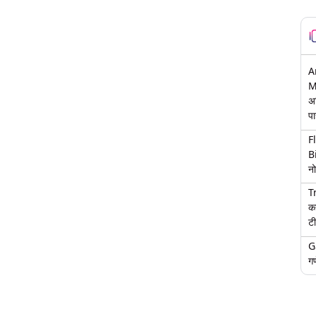
A
M
अ
पा
F
B
नो
T
क
टी
G
गण