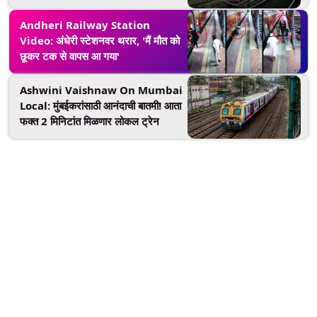
कामासाठी 3 ब्लॉक; जाणून घ्या अपडेट्स
Andheri Railway Station
Video: अंधेरी स्टेशनवर थरार, 'मैं मौत को
छूकर टक से वापस आ गया'
Ashwini Vaishnaw On Mumbai
Local: मुंबईकरांसाठी आनंदाची बातमी! आता
फक्त 2 मिनिटांत मिळणार लोकल ट्रेन