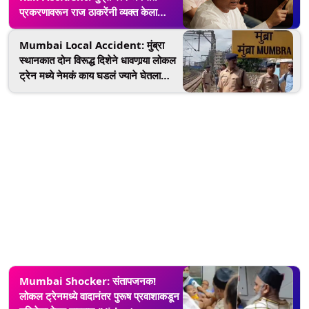
प्रकरणावरून राज ठाकरेंनी व्यक्त केला
संताप; मनसेचा 10 जूनला धडक मोर्चा
Mumbai Local Accident: मुंब्रा
स्थानकात दोन विरूद्ध दिशेने धावणार्‍या लोकल
ट्रेन मध्ये नेमकं काय घडलं ज्याने घेतला
प्रवाशांचा जीव; पहा मध्य रेल्वेने दिलेली
सविस्तर माहिती
Mumbai Shocker: संतापजनक!
लोकल ट्रेनमध्ये वादानंतर पुरूष प्रवाशाकडून