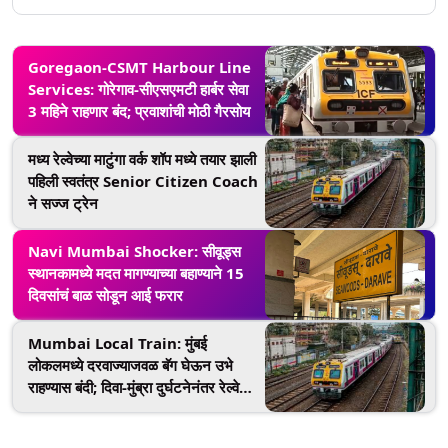
Goregaon-CSMT Harbour Line
Services: गोरेगाव-सीएसएमटी हार्बर सेवा
3 महिने राहणार बंद; प्रवाशांची मोठी गैरसोय
मध्य रेल्वेच्या माटुंगा वर्क शॉप मध्ये तयार झाली
पहिली स्वतंत्र Senior Citizen Coach
ने सज्ज ट्रेन
Navi Mumbai Shocker: सीवूड्स
स्थानकामध्ये मदत मागण्याच्या बहाण्याने 15
दिवसांचं बाळ सोडून आई फरार
Mumbai Local Train: मुंबई
लोकलमध्ये दरवाज्याजवळ बॅग घेऊन उभे
राहण्यास बंदी; दिवा-मुंब्रा दुर्घटनेनंतर रेल्वेचा
निर्णय