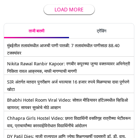
LOAD MORE
ताजी बातमी
ट्रेंडिंग
मुंबईतील तलावांमधील आजची पाणी पातळी: 7 तलावांमधील पाणीसाठा 88.40
टक्क्यांवर
Nikita Rawal Ranbir Kapoor: रणबीर कपूरच्या जुन्या वक्तव्यावर अभिनेत्री
निकिता रावल आक्रमक, माफी मागण्याची मागणी
SIR अंतर्गत मतदार पुनरीक्षण अर्ज भरल्यास 16 हजार रुपये मिळण्याचा दावा पूर्णपणे
खोटा
Bhabhi Hotel Room Viral Video: सोशल मीडियावर हॉटेलमधील व्हिडिओ
व्हायरल; सायबर सुरक्षेचे मोठे आव्हान
Chhapra Girls Hostel Video: छपरा विद्यार्थिनी वसतिगृह रात्रीच्या भेटीवरून
वाद, प्राचार्यांच्या कारवाईविरोधात विद्यार्थिनींचे आंदोलन
DY Patil Dies: माजी राज्यपाल आणि ज्येष्ठ शिक्षणमहर्षी पद्मश्री डॉ. डी. वाय.