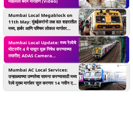
महिलेला बेदम मारहाण (Video)
Mumbai Local Megablock on
11th May: मुंबईकरांनो लक्ष द्या! शहरातील
मध्य, हार्बर आणि पश्चिम लोकल मार्गावर
रविवारी मेगा ब्लॉक, जाणून घ्या सविस्तर
Mumbai Local Update: मध्य रेल्वेचे
मोटरमॅन 4 मे पासून मूक निषेध करण्याच्या
तयारीत; ADAS Camera
Installation वरून नाराज
Mumbai AC Local Services:
उन्हाळ्याच्या उष्णतेचा सामना करण्यासाठी मध्य
रेल्वे मुख्य मार्गावर सुरु करणार 14 नवीन एसी
लोकल सेवा; गर्दीच्या वेळी धावणार 2 नवीन
गाड्या