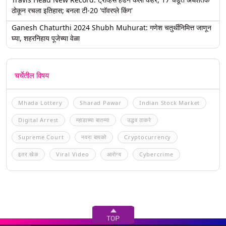
ठोकून रचला इतिहास; बनला टी-20 'पॉवरप्ले किंग'
Ganesh Chaturthi 2024 Shubh Muhurat: गणेश चतुर्थीनिमित्त जाणून
घ्या, शहरनिहाय पूजेच्या वेळा
चर्चेतील विषय
Mhada Lottery
Sharad Pawar
Indian Stock Market
Digital Arrest
म्हाडाच्या बातम्या
उद्धव ठाकरे
Supreme Court
नवरा बायको
Cryptocurrency
इतर खेळ
Viral Video
आरोग्य
Cybercrime