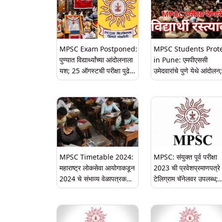
MPSC Exam Postponed:
MPSC Students Prot
पुण्यात विद्यार्थ्यांच्या आंदोलनाला
in Pune: एमपीएससी
यश; 25 ऑगस्टची परीक्षा पुढे
उमेदवारांचे पुणे येथे आंदोलन;
ढकलली, नवी तारीख लवकरच
आगामी परीक्षेत 258 कृषी से
जाहीर होणार
पद समावेश करण्याची मागणी
MPSC Timetable 2024:
MPSC: संयुक्त पूर्व परीक्षा
महाराष्ट्र लोकसेवा आयोगाकडून
2023 ची प्रवेशप्रमाणपत्रे
2024 चे संभाव्य वेळापत्रक
टेलिग्राम चॅनेलवर उपलब्ध;
जाहीर
महाराष्ट्र लोकसेवा आयोगाने 
स्पष्टीकरण, घ्या जाणून