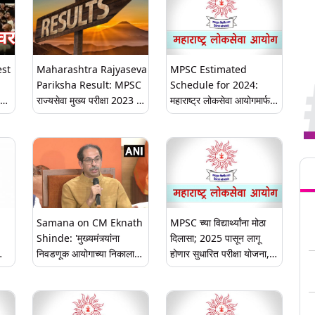
est
Maharashtra Rajyaseva
MPSC Estimated
Pariksha Result: MPSC
Schedule for 2024:
राज्यसेवा मुख्य परीक्षा 2023 चा
महाराष्ट्र लोकसेवा आयोगमार्फत
वा
निकाल जाहीर; mpsc.gov.in
पुढील वर्षी होणाऱ्या स्पर्धा परीक्षांचे
वर निकाल, कट ऑफ लिस्ट
अंदाजित वेळापत्रक जाहीर, घ्या
जाणून
Tren
Samana on CM Eknath
MPSC च्या विद्यार्थ्यांना मोठा
Shinde: 'मुख्यमंत्र्यांना
दिलासा; 2025 पासून लागू
निवडणूक आयोगाच्या निकालाची
होणार सुधारित परीक्षा योजना,
दिले
नशा', MPSC विद्यार्थ्यांच्या
अभ्यासक्रम
आंदोलनावरुन सामनातून
टीकास्त्र