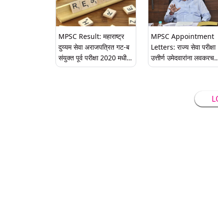
MPSC Result: महाराष्ट्र
MPSC Appointment
दुय्यम सेवा अराजपत्रित गट-ब
Letters: राज्य सेवा परीक्षा
संयुक्त पूर्व परीक्षा 2020 मधील
उत्तीर्ण उमेदवारांना लवकरच
राज्यकर निरीक्षक संवर्गाचा
मिळणार नियुक्तीपत्र; राज्यमं
निकाल जाहीर; mpsc.gov.in
दत्तात्रय भरणे यांची माहिती
वर पहा रिझल्ट
L