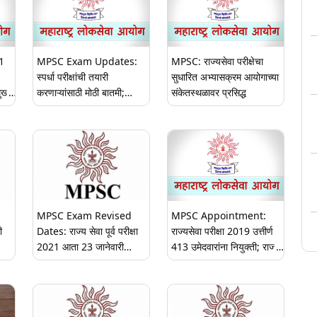
1
MPSC Exam Updates:
MPSC: राज्यसेवा परीक्षेचा
स्पर्धा परीक्षांची तयारी
सुधारित अभ्यासक्रम आयोगाच्या
ख्य
करणाऱ्यांसाठी मोठी बातमी;
संकेतस्थळावर प्रसिद्ध
ीर;
महाराष्ट्र लोकसेवा आयोगामार्फत
काल
आयोजित विविध परीक्षांच्या
पद्धतीमध्ये सुधारणा, घ्या जाणून
MPSC Exam Revised
MPSC Appointment:
ी
Dates: राज्य सेवा पूर्व परीक्षा
राज्यसेवा परीक्षा 2019 उत्तीर्ण
2021 आता 23 जानेवारी
413 उमेदवारांना नियुक्ती; राज्य
ला
दिवशी; पहा नवं वेळापत्रक
सरकारच्या आदेशानुसार 17
जानेवारीपासून प्रशिक्षण