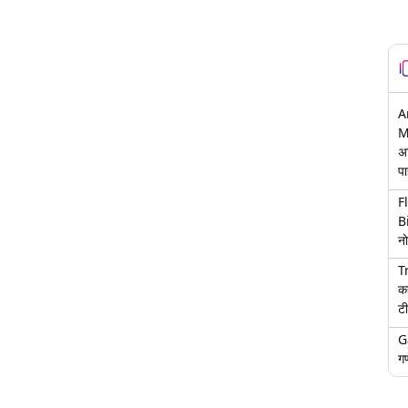
A
M
अ
पा
F
B
नो
T
क
टी
G
गण