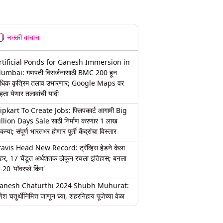
नक्की वाचाच
rtificial Ponds for Ganesh Immersion in
umbai: गणपती विसर्जनासाठी BMC 200 हून
धिक कृत्रिम तलाव उभारणार; Google Maps वर
हता येणार तलावांची यादी
lipkart To Create Jobs: फ्लिपकार्ट आगामी Big
illion Days Sale साठी निर्माण करणार 1 लाख
कऱ्या; संपूर्ण भारतभर होणार पूर्ती केंद्रांचा विस्तार
ravis Head New Record: ट्रॅव्हिस हेडने केला
हर, 17 चेंडूत अर्धशतक ठोकून रचला इतिहास; बनला
-20 'पॉवरप्ले किंग'
anesh Chaturthi 2024 Shubh Muhurat:
ेश चतुर्थीनिमित्त जाणून घ्या, शहरनिहाय पूजेच्या वेळा