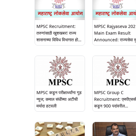
MPSC Recruitment:
MPSC Rajyaseva 202
तरुणांसाठी खुशखबर! राज्य
Main Exam Result
शासनाच्या विविध विभागात होणार
Announced: राज्यसेवा मु
8169 पदांची भरती; महाराष्ट्र
परीक्षा 2021 चा निकाल जाह
लोकसेवा आयोगाची जाहिरात
mpsc.gov.in वर पहा नि
प्रसिद्ध
MPSC कडून परीक्षार्थ्यांना गूड
MPSC Group C
न्यूज; कमाल संधींच्या अटीची
Recruitment: एमपीएसस
मर्यादा हटवली
कडून 900 पदांवरील
नोकरभरतीसाठी अर्ज करण्या
31 जानेवारीपर्यंत मुदतवाढ