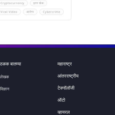
Cryptocurrency
इतर खेळ
Viral Video
आरोग्य
Cybercrime
ठळक बातम्या
महाराष्ट्र
आंतरराष्ट्रीय
लेखक
टेक्नॉलॉजी
विज्ञान
ऑटो
व्हायरल