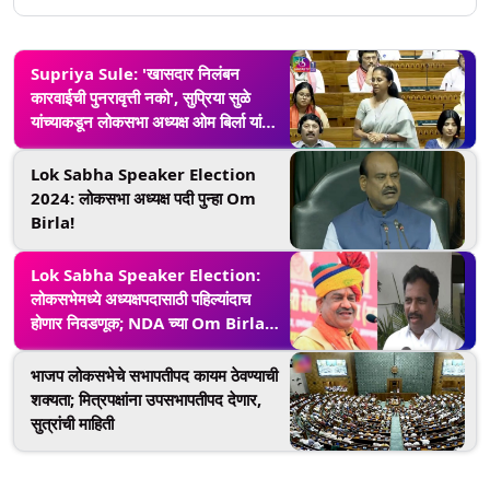
Supriya Sule: 'खासदार निलंबन
कारवाईची पुनरावृत्ती नको', सुप्रिया सुळे
यांच्याकडून लोकसभा अध्यक्ष ओम बिर्ला यांना
रोखठक शुभेच्छा (Watch Video)
Lok Sabha Speaker Election
2024: लोकसभा अध्यक्ष पदी पुन्हा Om
Birla!
Lok Sabha Speaker Election:
लोकसभेमध्ये अध्यक्षपदासाठी पहिल्यांदाच
होणार निवडणूक; NDA च्या Om Birla
यांच्या विरोधात INDIA Bloc चे K
Suresh रिंगणात
भाजप लोकसभेचे सभापतीपद कायम ठेवण्याची
शक्यता; मित्रपक्षांना उपसभापतीपद देणार,
सुत्रांची माहिती