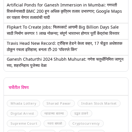
Artificial Ponds for Ganesh Immersion in Mumbai: गणपती
विसर्जनासाठी BMC 200 हून अधिक कृत्रिम तलाव उभारणार; Google Maps
वर पाहता येणार तलावांची यादी
Flipkart To Create Jobs: फ्लिपकार्ट आगामी Big Billion Days Sale
साठी निर्माण करणार 1 लाख नोकऱ्या; संपूर्ण भारतभर होणार पूर्ती केंद्रांचा विस्तार
Travis Head New Record: ट्रॅव्हिस हेडने केला कहर, 17 चेंडूत अर्धशतक
ठोकून रचला इतिहास; बनला टी-20 'पॉवरप्ले किंग'
Ganesh Chaturthi 2024 Shubh Muhurat: गणेश चतुर्थीनिमित्त जाणून
घ्या, शहरनिहाय पूजेच्या वेळा
चर्चेतील विषय
Mhada Lottery
Sharad Pawar
Indian Stock Market
Digital Arrest
म्हाडाच्या बातम्या
उद्धव ठाकरे
Supreme Court
नवरा बायको
Cryptocurrency