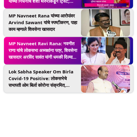
यांच्या निधनाचे शशी थरुरांकडून ट्विट;
श्रद्धांजली देण्याची केली घाई
MP Navneet Rana यांच्या आरोपांवर
Arvind Sawant यांचे स्पष्टीकरण, पाहा
काय म्हणाले शिवसेना खासदार
MP Navneet Ravi Rana: नवनीत
राणा यांचे लोकसभा अध्यक्षांना पत्र, शिवसेना
खासदार अरविंद सावंत यांनी धमकी दिल्याचा
आरोप
Lok Sabha Speaker Om Birla
Covid-19 Positive: लोकसभेचे
सभापती ओम बिर्ला कोरोना संक्रमित,
उपचारासाठी एम्स कोविड सेंटरमध्ये दाखल