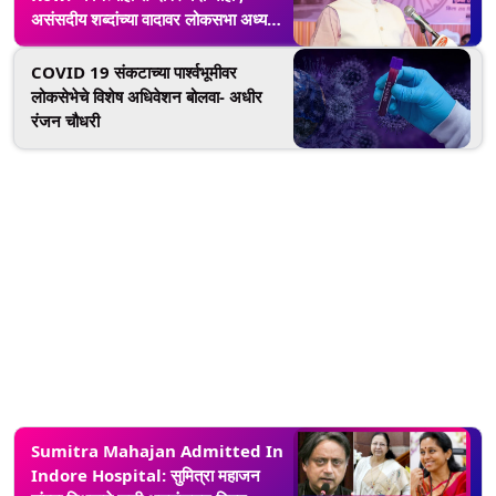
असंसदीय शब्दांच्या वादावर लोकसभा अध्यक्ष
Om Birla यांचे स्पष्टीकरण
COVID 19 संकटाच्या पार्श्वभूमीवर
लोकसेभेचे विशेष अधिवेशन बोलवा- अधीर
रंजन चौधरी
Sumitra Mahajan Admitted In
Indore Hospital: सुमित्रा महाजन