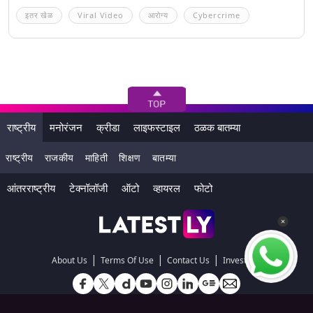
इतर खेळ
Viral Video
आरोग्य
Cybercrime
राष्ट्रीय
मनोरंजन
क्रीडा
लाइफस्टाइल
ठळक बातम्या
राष्ट्रीय
राजकीय
माहिती
शिक्षण
बातम्या
आंतरराष्ट्रीय
टेक्नॉलॉजी
ऑटो
व्हायरल
फोटो
|
|
|
About Us
Terms Of Use
Contact Us
Investors