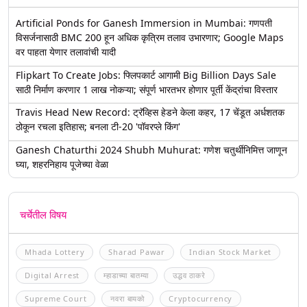
Artificial Ponds for Ganesh Immersion in Mumbai: गणपती
विसर्जनासाठी BMC 200 हून अधिक कृत्रिम तलाव उभारणार; Google Maps
वर पाहता येणार तलावांची यादी
Flipkart To Create Jobs: फ्लिपकार्ट आगामी Big Billion Days Sale
साठी निर्माण करणार 1 लाख नोकऱ्या; संपूर्ण भारतभर होणार पूर्ती केंद्रांचा विस्तार
Travis Head New Record: ट्रॅव्हिस हेडने केला कहर, 17 चेंडूत अर्धशतक
ठोकून रचला इतिहास; बनला टी-20 'पॉवरप्ले किंग'
Ganesh Chaturthi 2024 Shubh Muhurat: गणेश चतुर्थीनिमित्त जाणून
घ्या, शहरनिहाय पूजेच्या वेळा
चर्चेतील विषय
Mhada Lottery
Sharad Pawar
Indian Stock Market
Digital Arrest
म्हाडाच्या बातम्या
उद्धव ठाकरे
Supreme Court
नवरा बायको
Cryptocurrency