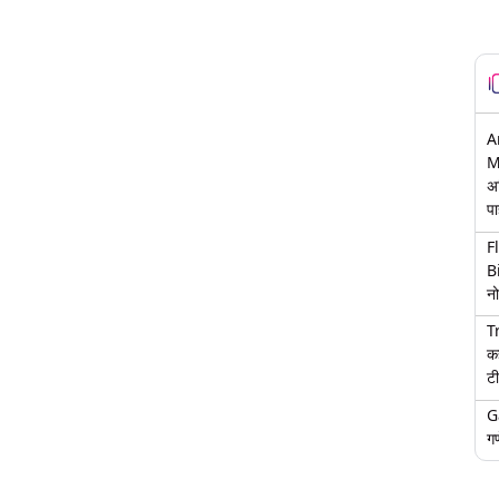
A
M
अ
पा
F
B
नो
T
क
टी
G
गण