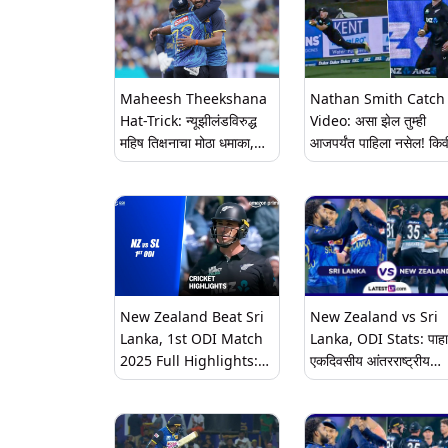
Maheesh Theekshana
Nathan Smith Catch
Hat-Trick: न्यूझीलंडविरुद्ध
Video: असा झेल तुम्ही
महिष तिक्षनाचा मोठा धमाका,
आजपर्यंत पाहिला नसेल! किव
2025 ची पहिली हॅट्ट्रिक घेऊन
खेळाडू बनला मैदानावर सुपरम
केला मोठा पराक्रम
क्षेत्ररक्षक आणि प्रेक्षक सग
अचंबित
New Zealand Beat Sri
New Zealand vs Sri
Lanka, 1st ODI Match
Lanka, ODI Stats: पाहा
2025 Full Highlights:
एकदिवसीय आंतरराष्ट्रीय
पहिल्या एकदिवसीय सामन्यात
क्रिकेटमध्ये न्यूझीलंड आणि
न्यूझीलंडने श्रीलंकेचा नऊ गडी
श्रीलंका यांची एकमेकांविरुद्ध
राखून पराभव करून मालिकेत 1-
कामगिरी