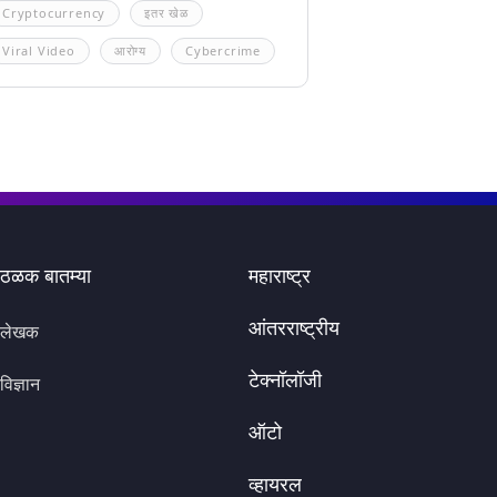
Cryptocurrency
इतर खेळ
Viral Video
आरोग्य
Cybercrime
ठळक बातम्या
महाराष्ट्र
आंतरराष्ट्रीय
लेखक
टेक्नॉलॉजी
विज्ञान
ऑटो
व्हायरल