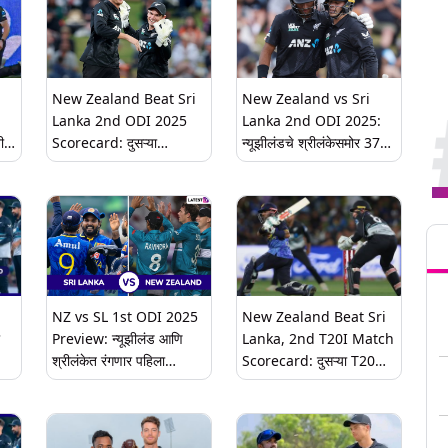
New Zealand Beat Sri
New Zealand vs Sri
Lanka 2nd ODI 2025
Lanka 2nd ODI 2025:
ी
Scorecard: दुसऱ्या
न्यूझीलंडचे श्रीलंकेसमोर 37
ॅन,
एकदिवसीय सामन्यात न्यूझीलंडने
षटकांत 256 धावांचे आव्हान,
ळेच
श्रीलंकेचा 113 धावांनी केला
रचिन रविंद्रची 79 धावांची खेळी;
पराभव, मालिकेत 2-0 ची आघाडी
थेक्षानाचे 4 विकेट
Tren
NZ vs SL 1st ODI 2025
New Zealand Beat Sri
Preview: न्यूझीलंड आणि
Lanka, 2nd T20I Match
श्रीलंकेत रंगणार पहिला
Scorecard: दुसऱ्या T20
एकदिवसीय सामना, जाणून घ्या
सामन्यात, न्यूझीलंडने श्रीलंकेचा
ची
कूठे पाहू शकता लाईव्ह मॅच
45 धावांनी केला पराभव, जेकब
डफीची शानदार गोलंदाजी,