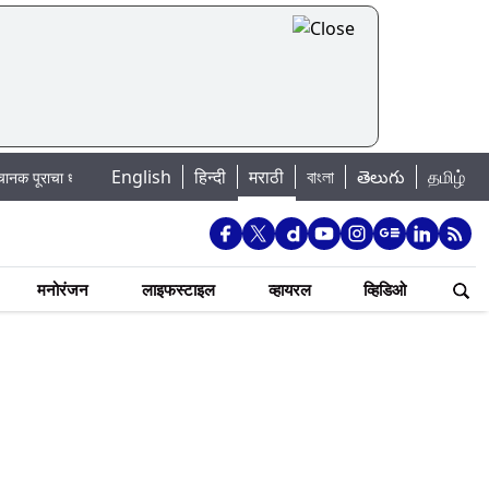
English
हिन्दी
मराठी
বাংলা
తెలుగు
தமிழ்
ोका: खडकवासला धरणातून मुठानदी पात्रात विसर्ग सुरु; नागरिकांना नदीपात्रात न उतरण्या
मनोरंजन
लाइफस्टाइल
व्हायरल
व्हिडिओ