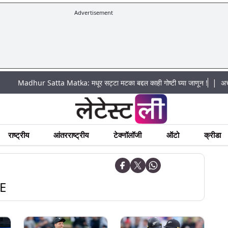
Advertisement
|
ur Satta Matka: मधूर सट्टा मटका बद्दल काही गोष्टी घ्या जाणून !
अचानक पूराचा ध
राष्ट्रीय
आंतरराष्ट्रीय
टेक्नॉलॉजी
ऑटो
क्रीडा
E