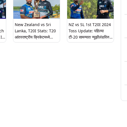
मालिकेत 2-0 अशी अभेद्य
आघाडी
New Zealand vs Sri
NZ vs SL 1st T20I 2024
ch
Lanka, T20I Stats: T20
Toss Update: पहिल्या
 In
आंतरराष्ट्रीय क्रिकेटमध्ये
टी-20 सामन्यात न्यूझीलंडविरुद्ध
लंका
न्यूझीलंड आणि श्रीलंका यांची
श्रीलंकाने नाणेफेक जिंकून
हाय
एकमेकांविरुद्धची कामगिरी, पहा
गोलंदाजी करण्याचा घेतला निर्णय,
ून
दोन्ही संघांची महत्त्वाची
पाहा दोन्ही संघांची प्लेइंग 11
े
आकडेवारी