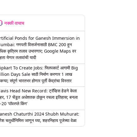
नक्की वाचाच
rtificial Ponds for Ganesh Immersion in
umbai: गणपती विसर्जनासाठी BMC 200 हून
धिक कृत्रिम तलाव उभारणार; Google Maps वर
हता येणार तलावांची यादी
lipkart To Create Jobs: फ्लिपकार्ट आगामी Big
illion Days Sale साठी निर्माण करणार 1 लाख
कऱ्या; संपूर्ण भारतभर होणार पूर्ती केंद्रांचा विस्तार
ravis Head New Record: ट्रॅव्हिस हेडने केला
हर, 17 चेंडूत अर्धशतक ठोकून रचला इतिहास; बनला
-20 'पॉवरप्ले किंग'
anesh Chaturthi 2024 Shubh Muhurat:
ेश चतुर्थीनिमित्त जाणून घ्या, शहरनिहाय पूजेच्या वेळा