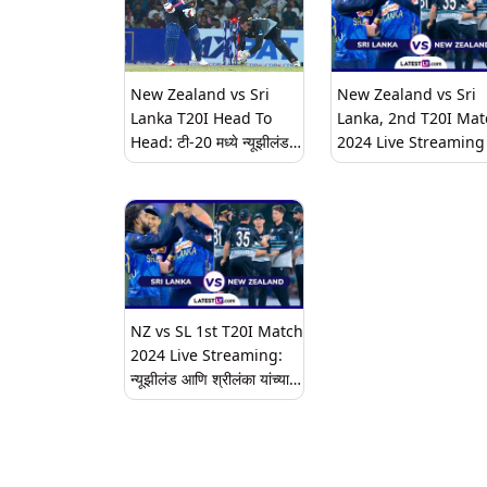
0 अशी घेतली आघाडी; पहा NZ
vs SL सामन्याचे संपूर्ण
हायलाइट्स येथे
New Zealand vs Sri
New Zealand vs Sri
Lanka T20I Head To
Lanka, 2nd T20I Mat
Head: टी-20 मध्ये न्यूझीलंड
2024 Live Streaming
आणि श्रीलंका यांच्यात कोण आहे
India: न्यूझीलंड आणि श्री
वरचढ, येथे पाहा हेड टू हेड
यांच्यात आज खेळला जाणार 
आकडेवारी
व्होल्टेजचा सामना, येथे जाण
घ्या, थेट सामन्याचा कधी, कुठ
आणि कसा घेणार आनंद
NZ vs SL 1st T20I Match
2024 Live Streaming:
न्यूझीलंड आणि श्रीलंका यांच्यात
रंगणार आजपासून टी-20 ची
लढत, येथे जाणून घ्या कधी, कुठे
आणि कसा लाइव्ह मॅचचा घेणार
आनंद