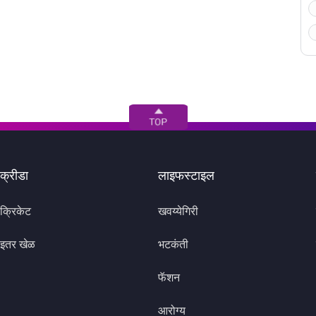
क्रीडा
लाइफस्टाइल
क्रिकेट
खवय्येगिरी
इतर खेळ
भटकंती
फॅशन
आरोग्य