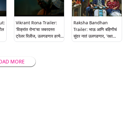
ut:
Vikrant Rona Trailer:
Raksha Bandhan
तील
'विक्रांत रोना'चा जबरदस्त
Trailer: भाऊ आणि बहिणीचं
ट्रेलर रिलीज, उलगडणार हत्येचे
सुंदर नातं उलगडणार, 'रक्षा
ार
गूढ
बंधन'चा ट्रेलर प्रदर्शित
OAD MORE