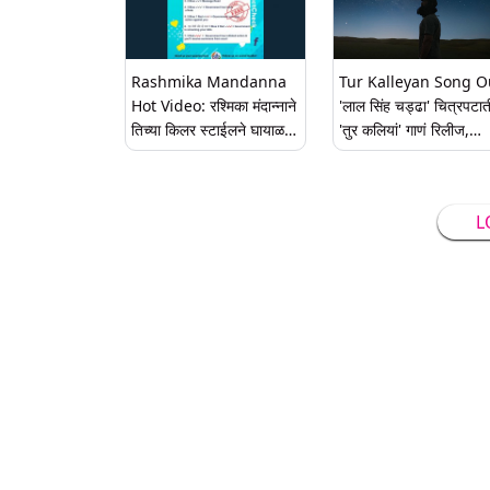
Rashmika Mandanna
Tur Kalleyan Song O
Hot Video: रश्मिका मंदान्नाने
'लाल सिंह चड्ढा' चित्रपटा
तिच्या किलर स्टाईलने घायाळ
'तुर कलियां' गाणं रिलीज,
केले चाहत्यांना, पाहा,
अरिजित सिंगचा आवाज करण
अभिनेत्रीचा Sexy व्हिडीओ
भावूक
L