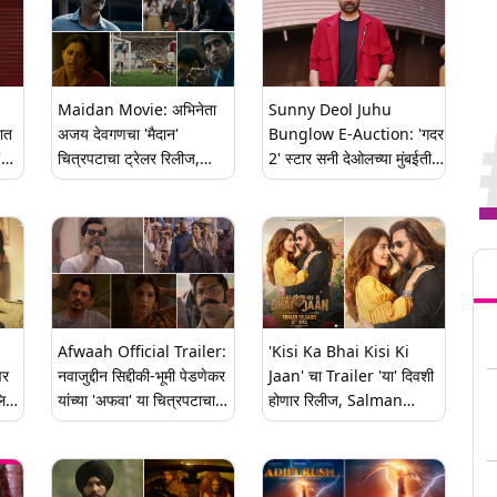
Maidan Movie: अभिनेता
Sunny Deol Juhu
ात
अजय देवगणचा 'मैदान'
Bunglow E-Auction: 'गदर
'
चित्रपटाचा ट्रेलर रिलीज,
2' स्टार सनी देओलच्या मुंबईतील
सिनेमा लवकरच प्रेक्षकांच्या
बंगल्याचा होणार लिलाव, कर्ज
भेटीला
फेडले नाही, आता बँक वसूल
करणार 56 कोटी
Tren
Afwaah Official Trailer:
'Kisi Ka Bhai Kisi Ki
वर
नवाजुद्दीन सिद्दीकी-भूमी पेडणेकर
Jaan' चा Trailer 'या' दिवशी
लिस
यांच्या 'अफवा' या चित्रपटाचा
होणार रिलीज, Salman
ट्रेलर रिलीज
Khan ने सांगितली तारीख