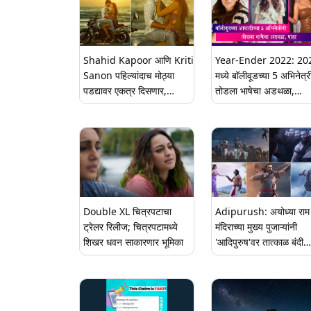
Shahid Kapoor आणि Kriti
Year-Ender 2022: 20
Sanon पहिल्यांदाच मोठ्या
मध्ये बॉलीवूडच्या 5 अभिनेत्री
पडद्यावर एकत्र दिसणार,
तोडला भाषेचा अडथळा,
चित्रपटाचा फर्स्ट लूक पोस्टर
प्रादेशिक चित्रपटांमध्ये केले
रिलीज
पदार्पण, पाहा
Double XL चित्रपटाचा
Adipurush: अयोध्या राम
ट्रेलर रिलीज; चित्रपटामध्ये
मंदिराच्या मुख्य पुजाऱ्यांनी
शिखर धवन साकारणार भूमिका
'आदिपुरुष'वर तात्काळ बंदी
घालण्याची केली मागणी, म्हणा
देवतांचे चुकीच्या पद्धतीने चि