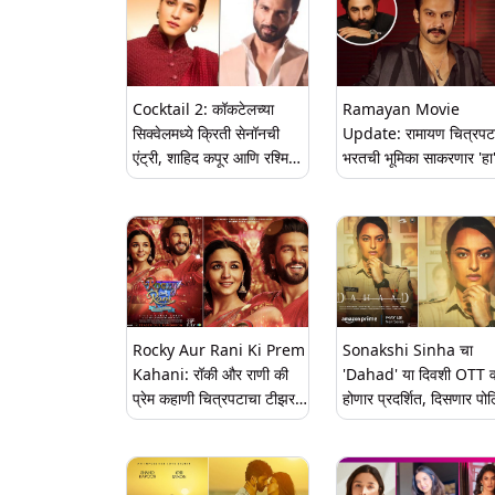
Cocktail 2: कॉकटेलच्या
Ramayan Movie
सिक्वेलमध्ये क्रिती सेनॉनची
Update: रामायण चित्रपट
एंट्री, शाहिद कपूर आणि रश्मिका
भरतची भूमिका साकरणार 'हा
मंदाना यांच्यासोबत झळकणार
मराठमोळा अभिनेता
Rocky Aur Rani Ki Prem
Sonakshi Sinha चा
Kahani: रॉकी और राणी की
'Dahad' या दिवशी OTT 
प्रेम कहाणी चित्रपटाचा टीझर
होणार प्रदर्शित, दिसणार पो
उद्या प्रेक्षकांच्या भेटीला, फस्ट
अधिकाऱ्याच्या भूमिकेत
लुक पाहून चाहते खुश