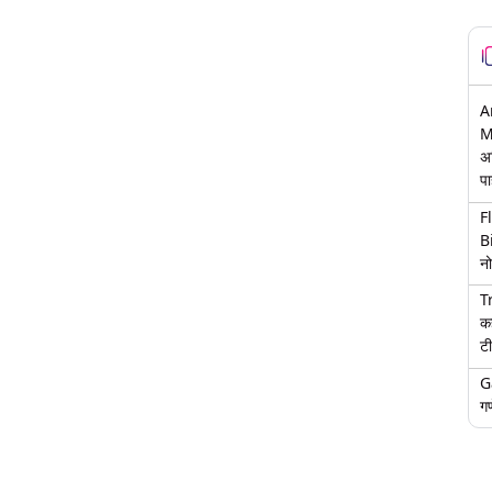
A
M
अ
पा
F
B
नो
T
क
टी
G
गण