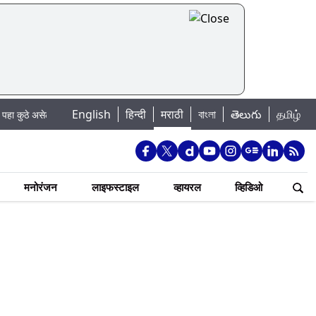
|
English
हिन्दी
मराठी
বাংলা
తెలుగు
தமிழ்
ल पाणी बंद
Madhur Satta Matka: मधूर सट्टा मटका बद्दल काही गोष्टी घ्या जाणून 
मनोरंजन
लाइफस्टाइल
व्हायरल
व्हिडिओ