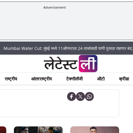
Advertisement
ter Cut: मुंबई मध्ये 11ऑगस्टला 24 तासांसाठी पाणी पुरवठा राहणार बंद; पहा कुठे असे
राष्ट्रीय
आंतरराष्ट्रीय
टेक्नॉलॉजी
ऑटो
क्रीडा