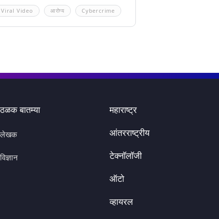
Viral Video
आरोग्य
Cybercrime
ठळक बातम्या
महाराष्ट्र
आंतरराष्ट्रीय
लेखक
टेक्नॉलॉजी
विज्ञान
ऑटो
व्हायरल