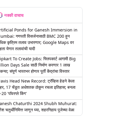
नक्की वाचाच
rtificial Ponds for Ganesh Immersion in
umbai: गणपती विसर्जनासाठी BMC 200 हून
धिक कृत्रिम तलाव उभारणार; Google Maps वर
हता येणार तलावांची यादी
lipkart To Create Jobs: फ्लिपकार्ट आगामी Big
illion Days Sale साठी निर्माण करणार 1 लाख
कऱ्या; संपूर्ण भारतभर होणार पूर्ती केंद्रांचा विस्तार
ravis Head New Record: ट्रॅव्हिस हेडने केला
हर, 17 चेंडूत अर्धशतक ठोकून रचला इतिहास; बनला
-20 'पॉवरप्ले किंग'
anesh Chaturthi 2024 Shubh Muhurat:
ेश चतुर्थीनिमित्त जाणून घ्या, शहरनिहाय पूजेच्या वेळा