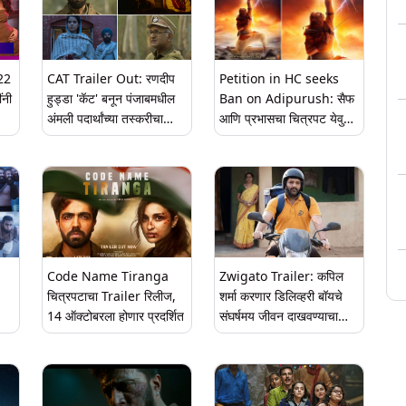
22
CAT Trailer Out: रणदीप
Petition in HC seeks
ंनी
हुड्डा 'कॅट' बनून पंजाबमधील
Ban on Adipurush: सैफ
अंमली पदार्थांच्या तस्करीचा
आणि प्रभासचा चित्रपट येवु
करणार पर्दाफाश, ट्रेलर बघितला
शकतो अडचणीत, 'उच्च
का?
न्यायालयात याचिका दाखल
Code Name Tiranga
Zwigato Trailer: कपिल
चित्रपटाचा Trailer रिलीज,
शर्मा करणार डिलिव्हरी बॉयचे
14 ऑक्टोबरला होणार प्रदर्शित
संघर्षमय जीवन दाखवण्याचा
ले -
प्रयत्न, ‘झ्विगॅटो’चा ट्रेलर
त्रण
रिलीज