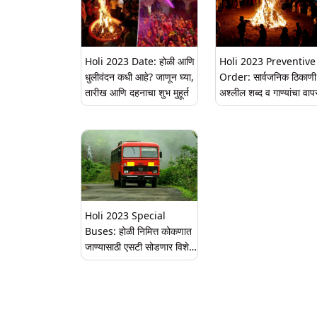
Holi 2023 Date: होळी आणि
Holi 2023 Preventive
धुलीवंदन कधी आहे? जाणून घ्या,
Order: सार्वजनिक ठिकाणी
तारीख आणि दहनाचा शुभ मुहूर्त
अश्लील शब्द व गाण्यांचा वाप
केल्यास होऊ शकते कारवाई;
मुंबई पोलिसांनी जारी केले यंद
होळीसाठी प्रतिबंधात्मक आद
Holi 2023 Special
Buses: होळी निमित्त कोकणात
जाण्यासाठी एसटी सोडणार विशेष
गाड्या