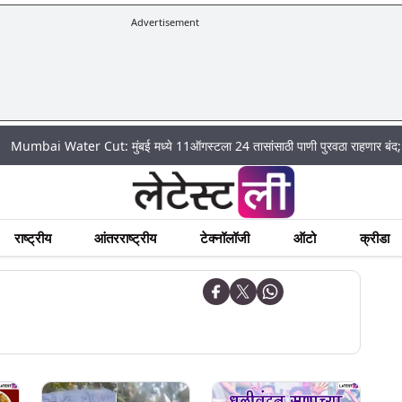
Advertisement
ater Cut: मुंबई मध्ये 11ऑगस्टला 24 तासांसाठी पाणी पुरवठा राहणार बंद; पहा कुठे अस
राष्ट्रीय
आंतरराष्ट्रीय
टेक्नॉलॉजी
ऑटो
क्रीडा