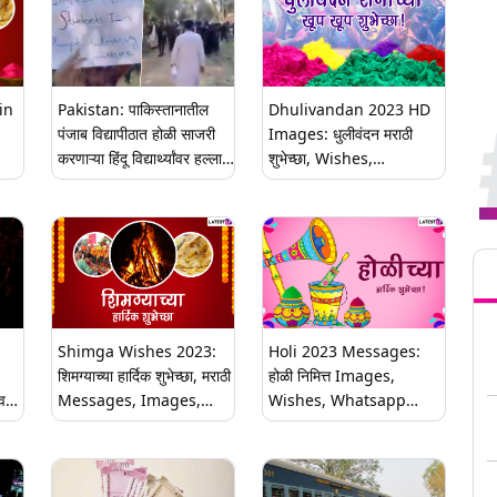
in
Pakistan: पाकिस्तानातील
Dhulivandan 2023 HD
पंजाब विद्यापीठात होळी साजरी
Images: धुलीवंदन मराठी
करणाऱ्या हिंदू विद्यार्थ्यांवर हल्ला,
शुभेच्छा, Wishes,
IF
15 जखमी
Messages, Whatsapp
Status शेअर करत साजरा करा
रंगाचा उत्सव
Tren
Shimga Wishes 2023:
Holi 2023 Messages:
शिमग्याच्या हार्दिक शुभेच्छा, मराठी
होळी निमित्त Images,
वणी
Messages, Images,
Wishes, Whatsapp
Whatsapp Status च्या
Status, Quotes,
मगा
माध्यमातून तुमच्या मित्रमंडळी,
Greeting द्वारे द्या खास
नातेवाईकांना द्या शुभेच्छा
मंगलमय दिवसाच्या शुभेच्छा!