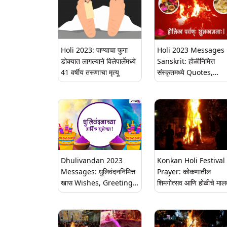
Holi 2023: पाण्याचा फुगा
Holi 2023 Messages 
डोक्यात लागल्याने विलेपार्लेमध्ये
Sanskrit: होळीनिमित्त
41 वर्षीय तरूणाचा मृत्यू
संस्कृतमध्ये Quotes,
WhatsApp Wishes, G
Greetings, SMS शेअर
करून द्या खास शुभेच्छा!
Dhulivandan 2023
Konkan Holi Festival
Messages: धुलिवंदननिमित्त
Prayer: कोकणातील
खास Wishes, Greetings,
शिमगोत्सव आणि होळीचे माल
Images शेअर करून साजरी
गाऱ्हाणे प्रार्थना गाऊन
करा यंदाची धुळवड
धूमधडाक्यात साजरा करा शि
सण