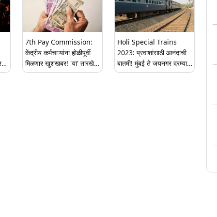
7th Pay Commission:
Holi Special Trains
केंद्रीय कर्मचाऱ्यांना होळीपूर्वी
2023: प्रवाशांसाठी आनंदाची
र
मिळणार खुशखबर! 'या' तारखेला
बातमी! मुंबई ते जयनगर दरम्यान
होणार मोठी घोषणा
धावणार 6 होळी स्पेशल ट्रेन
ाच्या
ेश