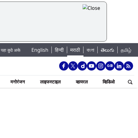
|
English
हिन्दी
मराठी
বাংলা
తెలుగు
தமிழ்
ेल पाणी बंद
Madhur Satta Matka: मधूर सट्टा मटका बद्दल काही गोष्टी घ्या जाणून
मनोरंजन
लाइफस्टाइल
व्हायरल
व्हिडिओ