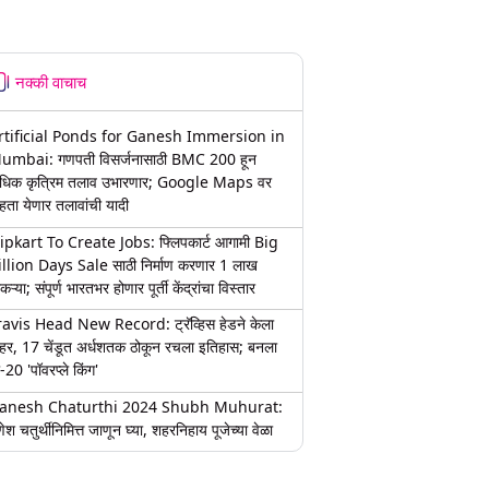
नक्की वाचाच
rtificial Ponds for Ganesh Immersion in
umbai: गणपती विसर्जनासाठी BMC 200 हून
धिक कृत्रिम तलाव उभारणार; Google Maps वर
हता येणार तलावांची यादी
lipkart To Create Jobs: फ्लिपकार्ट आगामी Big
illion Days Sale साठी निर्माण करणार 1 लाख
कऱ्या; संपूर्ण भारतभर होणार पूर्ती केंद्रांचा विस्तार
ravis Head New Record: ट्रॅव्हिस हेडने केला
हर, 17 चेंडूत अर्धशतक ठोकून रचला इतिहास; बनला
-20 'पॉवरप्ले किंग'
anesh Chaturthi 2024 Shubh Muhurat:
ेश चतुर्थीनिमित्त जाणून घ्या, शहरनिहाय पूजेच्या वेळा