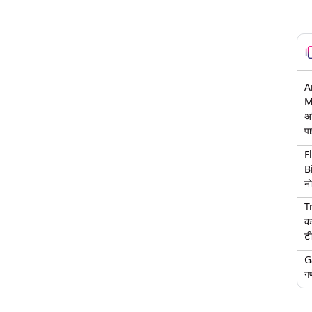
A
M
अ
पा
F
B
नो
T
क
टी
G
गण