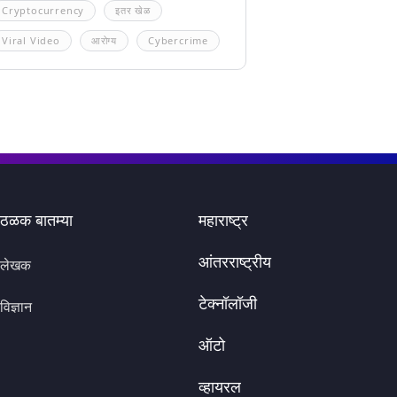
Cryptocurrency
इतर खेळ
Viral Video
आरोग्य
Cybercrime
ठळक बातम्या
महाराष्ट्र
आंतरराष्ट्रीय
लेखक
टेक्नॉलॉजी
विज्ञान
ऑटो
व्हायरल