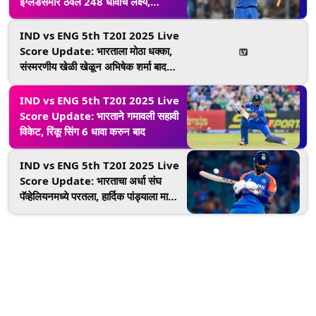
इंग्लंडसमोर ठेवले 248 धावांचे लक्ष्य,
अभिषेकने झळकावले धमाकेदार शतक
IND vs ENG 5th T20I 2025 Live
Score Update: भारताला मोठा धक्का,
संस्मरणीय खेळी खेळून अभिषेक शर्मा बाद
झाला
IND vs ENG 5th T20I 2025 Live
Score Update: भारताने गमावली सहावी
विकेट, रिंकू सिंग 6 धावा करुन बाद
IND vs ENG 5th T20I 2025 Live
Score Update: भारताचा अर्धा संघ
पॅव्हेलियनमध्ये परतला, हार्दिक पांड्याला मार्क
वूडने केले बाद