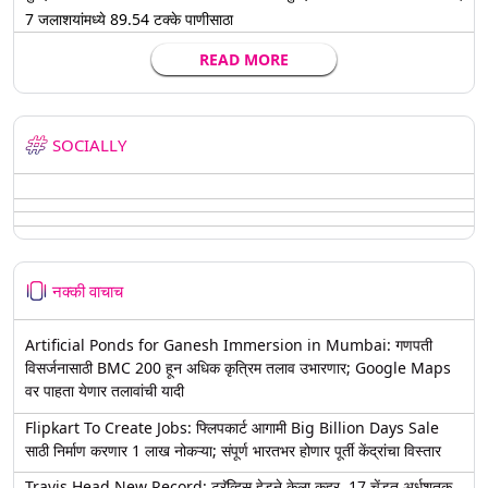
7 जलाशयांमध्ये 89.54 टक्के पाणीसाठा
READ MORE
SOCIALLY
नक्की वाचाच
Artificial Ponds for Ganesh Immersion in Mumbai: गणपती
विसर्जनासाठी BMC 200 हून अधिक कृत्रिम तलाव उभारणार; Google Maps
वर पाहता येणार तलावांची यादी
Flipkart To Create Jobs: फ्लिपकार्ट आगामी Big Billion Days Sale
साठी निर्माण करणार 1 लाख नोकऱ्या; संपूर्ण भारतभर होणार पूर्ती केंद्रांचा विस्तार
Travis Head New Record: ट्रॅव्हिस हेडने केला कहर, 17 चेंडूत अर्धशतक