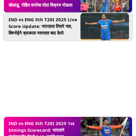
खेळाडू, रोहित शर्माचा मोठा विक्रम मोडला
IND vs ENG 5th T20I 2025 Live
Score Update: भारताला तिसरे यश,
बिश्नोईने ब्रूकला स्वस्तात बाद केले
IND vs ENG 5th T20I 2025 1st
Innings Scorecard: भारताने