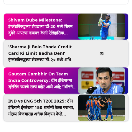
Shivam Dube Milestone:
इंग्लंडविरुद्धच्या शेवटच्या टी-20 मध्ये शिवम
दुबेने आपल्या नावावर केली ऐतिहासिक
कामगिरी, हा खास पराक्रम करणारा ठरला तो
पहिला खेळाडू
'Sharma Ji Bolo Thoda Credit
Card Ki Limit Badha Den!'
इंग्लंडविरुद्धच्या शेवटच्या टी-२० मध्ये अभिषेक
शर्माच्या तुफानी शतकानंतर युवराज सिंगची
मजेदार कमेंट व्हायरल, पहा पोस्ट
Gautam Gambhir On Team
India Controversy: टीम इंडियाच्या
ड्रेसिंग रूमचे सत्य बाहेर आले आहे; गंभीरने
स्वतःच केले गुपित उघड
IND vs ENG 5th T20I 2025: टीम
इंडियाने इंग्लंडचा 150 धावांनी केला पराभव,
मोठ्या विजयासह अनेक विक्रम केले
प्रस्थापित