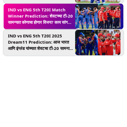
विकेट्स आणि महारेकॉर्ड फिक्स
IND vs ENG 5th T20I Match
Winner Prediction: शेवटच्या टी-20
सामन्यात कोणाचा होणार विजय? काय सांगतो
मॅच प्रेडिक्शन रिपोर्ट
IND vs ENG 5th T20I 2025
Dream11 Prediction: आज भारत
आणि इंग्लंड यांच्यात शेवटचा टी-20 सामना,
त्याआधी निवडा सर्वोत्तम ड्रीम 11 संघ