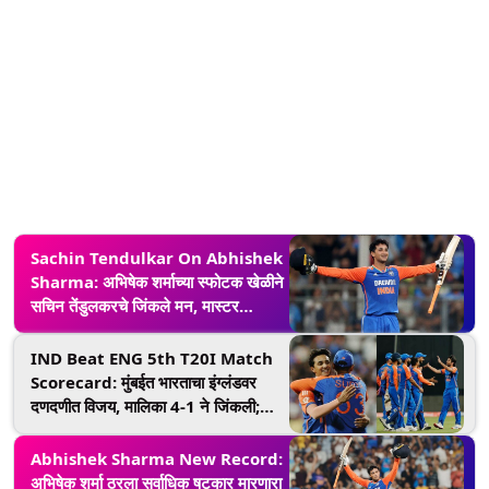
Sachin Tendulkar On Abhishek
Sharma: अभिषेक शर्माच्या स्फोटक खेळीने
सचिन तेंडुलकरचे जिंकले मन, मास्टर
ब्लास्टरने खास व्हिडिओ केला शेअर
IND Beat ENG 5th T20I Match
Scorecard: मुंबईत भारताचा इंग्लंडवर
दणदणीत विजय, मालिका 4-1 ने जिंकली;
अभिषेकने घातला धुमाकूळ
Abhishek Sharma New Record:
अभिषेक शर्मा ठरला सर्वाधिक षटकार मारणारा