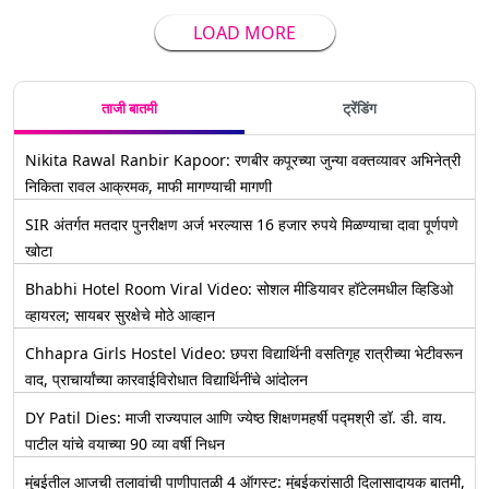
LOAD MORE
ताजी बातमी
ट्रेंडिंग
Nikita Rawal Ranbir Kapoor: रणबीर कपूरच्या जुन्या वक्तव्यावर अभिनेत्री
निकिता रावल आक्रमक, माफी मागण्याची मागणी
SIR अंतर्गत मतदार पुनरीक्षण अर्ज भरल्यास 16 हजार रुपये मिळण्याचा दावा पूर्णपणे
खोटा
Bhabhi Hotel Room Viral Video: सोशल मीडियावर हॉटेलमधील व्हिडिओ
व्हायरल; सायबर सुरक्षेचे मोठे आव्हान
Chhapra Girls Hostel Video: छपरा विद्यार्थिनी वसतिगृह रात्रीच्या भेटीवरून
वाद, प्राचार्यांच्या कारवाईविरोधात विद्यार्थिनींचे आंदोलन
DY Patil Dies: माजी राज्यपाल आणि ज्येष्ठ शिक्षणमहर्षी पद्मश्री डॉ. डी. वाय.
पाटील यांचे वयाच्या 90 व्या वर्षी निधन
मुंबईतील आजची तलावांची पाणीपातळी 4 ऑगस्ट: मुंबईकरांसाठी दिलासादायक बातमी,