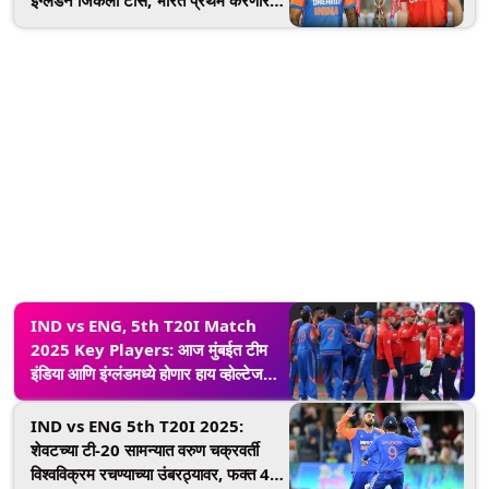
इंग्लंडने जिंकला टाॅस, भारत प्रथम करणार
फलंदाजी; मोहम्मद शमीचे पुनरागमन
IND vs ENG, 5th T20I Match
2025 Key Players: आज मुंबईत टीम
इंडिया आणि इंग्लंडमध्ये होणार हाय व्होल्टेज
सामना, सर्वांच्या नजरा असतील 'या' दिग्गज
खेळाडूंवर
IND vs ENG 5th T20I 2025:
शेवटच्या टी-20 सामन्यात वरुण चक्रवर्ती
विश्वविक्रम रचण्याच्या उंबरठ्यावर, फक्त 4