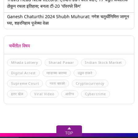
ठोकून रचला इतिहास; बनला टी-20 'पॉवरप्ले किंग'
Ganesh Chaturthi 2024 Shubh Muhurat: गणेश चतुर्थीनिमित्त जाणून
घ्या, शहरनिहाय पूजेच्या वेळा
चर्चेतील विषय
Mhada Lottery
Sharad Pawar
Indian Stock Market
Digital Arrest
म्हाडाच्या बातम्या
उद्धव ठाकरे
Supreme Court
नवरा बायको
Cryptocurrency
इतर खेळ
Viral Video
आरोग्य
Cybercrime