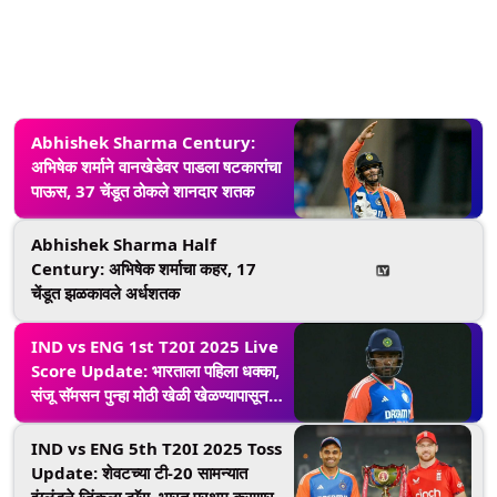
Abhishek Sharma Century:
अभिषेक शर्माने वानखेडेवर पाडला षटकारांचा
पाऊस, 37 चेंडूत ठोकले शानदार शतक
Abhishek Sharma Half
Century: अभिषेक शर्माचा कहर, 17
चेंडूत झळकावले अर्धशतक
IND vs ENG 1st T20I 2025 Live
Score Update: भारताला पहिला धक्का,
संजू सॅमसन पुन्हा मोठी खेळी खेळण्यापासून
वंचित
IND vs ENG 5th T20I 2025 Toss
Update: शेवटच्या टी-20 सामन्यात