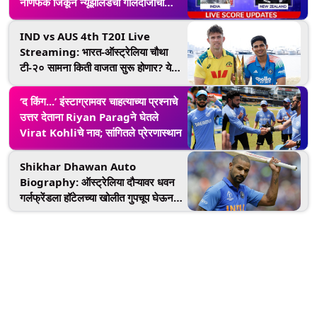
नाणेफेक जिंकून न्यूझीलंडचा गोलंदाजीचा
निर्णय, पहा स्कोर
IND vs AUS 4th T20I Live
Streaming: भारत-ऑस्ट्रेलिया चौथा
टी-२० सामना किती वाजता सुरू होणार? येथे
'फ्री'मध्ये पाहा LIVE!
‘द किंग...’ इंस्टाग्रामवर चाहत्याच्या प्रश्नाचे
उत्तर देताना Riyan Paragने घेतले
Virat Kohliचे नाव; सांगितले प्रेरणास्थान
Shikhar Dhawan Auto
Biography: ऑस्ट्रेलिया दौऱ्यावर धवन
गर्लफ्रेंडला हॉटेलच्या खोलीत गुपचूप घेऊन
जायचा; रोहित मोठा वैतागयचा