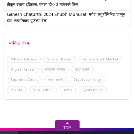
ठोकून रचला इतिहास; बनला टी-20 'पॉवरप्ले किंग'
Ganesh Chaturthi 2024 Shubh Muhurat: गणेश चतुर्थीनिमित्त जाणून
घ्या, शहरनिहाय पूजेच्या वेळा
चर्चेतील विषय
Mhada Lottery
Sharad Pawar
Indian Stock Market
Digital Arrest
म्हाडाच्या बातम्या
उद्धव ठाकरे
Supreme Court
नवरा बायको
Cryptocurrency
इतर खेळ
Viral Video
आरोग्य
Cybercrime