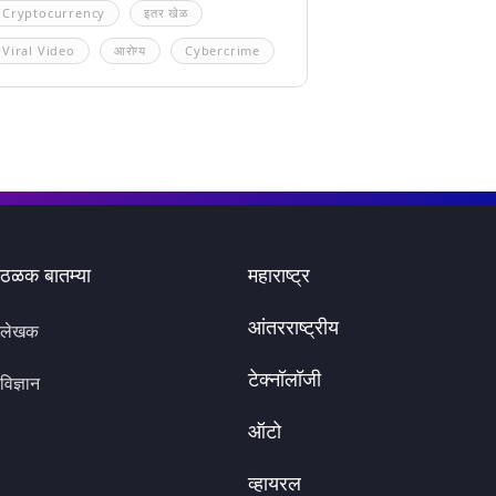
Cryptocurrency
इतर खेळ
Viral Video
आरोग्य
Cybercrime
ठळक बातम्या
महाराष्ट्र
आंतरराष्ट्रीय
लेखक
टेक्नॉलॉजी
विज्ञान
ऑटो
व्हायरल