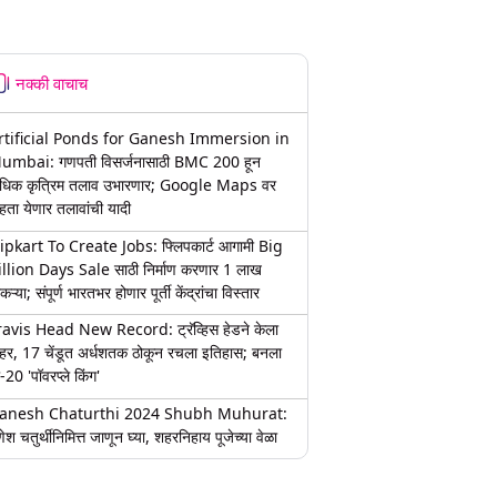
नक्की वाचाच
rtificial Ponds for Ganesh Immersion in
umbai: गणपती विसर्जनासाठी BMC 200 हून
धिक कृत्रिम तलाव उभारणार; Google Maps वर
हता येणार तलावांची यादी
lipkart To Create Jobs: फ्लिपकार्ट आगामी Big
illion Days Sale साठी निर्माण करणार 1 लाख
कऱ्या; संपूर्ण भारतभर होणार पूर्ती केंद्रांचा विस्तार
ravis Head New Record: ट्रॅव्हिस हेडने केला
हर, 17 चेंडूत अर्धशतक ठोकून रचला इतिहास; बनला
-20 'पॉवरप्ले किंग'
anesh Chaturthi 2024 Shubh Muhurat:
ेश चतुर्थीनिमित्त जाणून घ्या, शहरनिहाय पूजेच्या वेळा