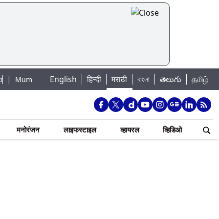
English
हिन्दी
मराठी
বাংলা
తెలుగు
தமிழ்
ai Lake Water Levels: मुंबई पाणीपुरवठा अपडेट: शहरातील 7 तलावांमधील जलसाठा 8
मनोरंजन
लाइफस्टाइल
व्हायरल
व्हिडिओ