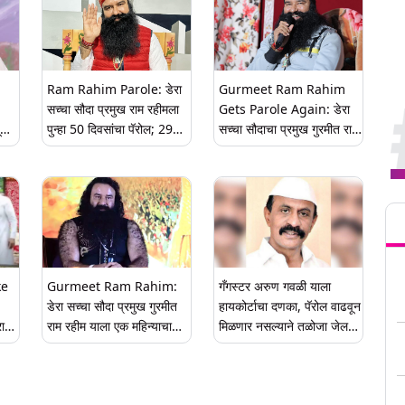
Ram Rahim Parole: डेरा
Gurmeet Ram Rahim
सच्चा सौदा प्रमुख राम रहीमला
Gets Parole Again: डेरा
ूला
पुन्हा 50 दिवसांचा पॅरोल; 29
सच्चा सौदाचा प्रमुख गुरमीत राम
7
दिवसांत दुसऱ्यांदा तुरुंगातून बाहेर
रहीम सिंग यास पॅरोल मंजूर;
येणार
बलात्कार, हत्या प्रकरणात
भोगतोय तुरुंगवास
Tren
ke
Gurmeet Ram Rahim:
गँगस्टर अरुण गवळी याला
डेरा सच्चा सौदा प्रमुख गुरमीत
हायकोर्टाचा दणका, पॅरोल वाढवून
ा
राम रहीम याला एक महिन्याचा
मिळणार नसल्याने तळोजा जेलला
पॅरोल मंजूर
सरेंडर होण्याचे निर्देशन