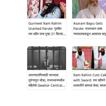
Gurmeet Ram Rahim
Asaram Bapu Gets
Granted Parole: गुरमीत
Parole: राजस्थान उच्च
राम रहीम यास पुन्हा 21 दिवसांचा
न्यायालयाकडून आसाराम बाप
पॅरोल मंजूर; बलात्कार प्रकरणी
दिलासा, 11 वर्षांत प्रथमच 
रोहतक तुरुंगात भोगतोय शिक्षा
दिवसांचा पॅरोल मिळाला
अपत्यप्राप्तिसाठी नवऱ्याला
Ram Rahim Cuts Ca
तुरुंगातून सोडा, राजस्थानमधील
with Sword: राम रहीमने
महिलेचे Gwalior Central
तलवारीने कापला केक; साजर
jail प्रशासनास पत्र
केला पॅरोल मिळाल्याचा आनंद
(Watch Video)