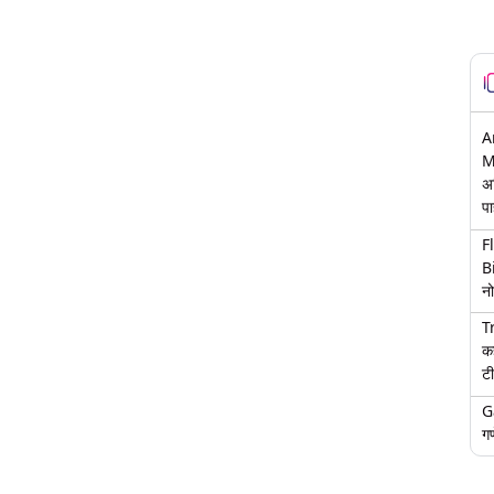
A
M
अ
पा
F
B
नो
T
क
टी
G
गण