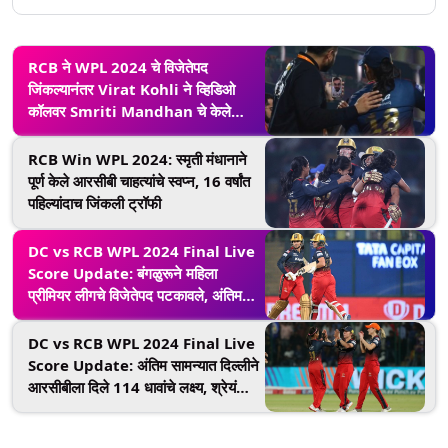
RCB ने WPL 2024 चे विजेतेपद
जिंकल्यानंतर Virat Kohli ने व्हिडिओ
कॉलवर Smriti Mandhan चे केले
अभिनंदन, व्हिडिओ झाला व्हायरल
RCB Win WPL 2024: स्मृती मंधानाने
पूर्ण केले आरसीबी चाहत्यांचे स्वप्न, 16 वर्षांत
पहिल्यांदाच जिंकली ट्रॉफी
DC vs RCB WPL 2024 Final Live
Score Update: बंगळुरूने महिला
प्रीमियर लीगचे विजेतेपद पटकावले, अंतिम
फेरीत दिल्लीचा आठ गडी राखून केला पराभव
DC vs RCB WPL 2024 Final Live
Score Update: अंतिम सामन्यात दिल्लीने
आरसीबीला दिले 114 धावांचे लक्ष्य, श्रेयंका
पाटीलने घेतल्या चार विकेट