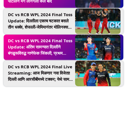
पाटीलने मेग लॅनिंगला केले बाद
DC vs RCB WPL 2024 Final Toss
Update: दिल्लीला एकाच षटकात बसले
तीन धक्के, शेफाली-जेमिमानंतर मोलिनक्सने
कॅप्सीला केले बाद
DC vs RCB WPL 2024 Final Toss
Update: अंतिम सामन्यात दिल्लीने
बंगळुरूविरुद्ध नाणेफेक जिंकली, प्रथम
फलंदाजी करण्याचा घेतला निर्णय
DC vs RCB WPL 2024 Final Live
Streaming: आज मिळणार नवा विजेता!
दिल्ली आणि आरसीबीमध्ये टक्कर; येथे सामना
पाहा थेट लाइव्ह