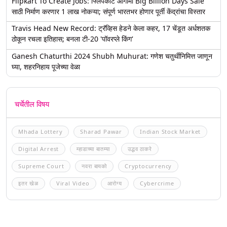
Flipkart To Create Jobs: फ्लिपकार्ट आगामी Big Billion Days Sale
साठी निर्माण करणार 1 लाख नोकऱ्या; संपूर्ण भारतभर होणार पूर्ती केंद्रांचा विस्तार
Travis Head New Record: ट्रॅव्हिस हेडने केला कहर, 17 चेंडूत अर्धशतक
ठोकून रचला इतिहास; बनला टी-20 'पॉवरप्ले किंग'
Ganesh Chaturthi 2024 Shubh Muhurat: गणेश चतुर्थीनिमित्त जाणून
घ्या, शहरनिहाय पूजेच्या वेळा
चर्चेतील विषय
Mhada Lottery
Sharad Pawar
Indian Stock Market
Digital Arrest
म्हाडाच्या बातम्या
उद्धव ठाकरे
Supreme Court
नवरा बायको
Cryptocurrency
इतर खेळ
Viral Video
आरोग्य
Cybercrime