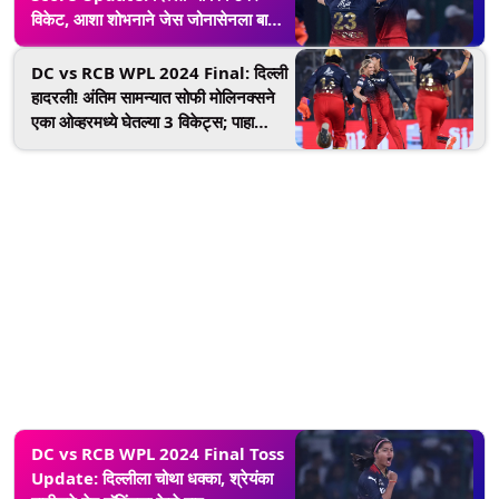
विकेट, आशा शोभनाने जेस जोनासेनला बाद
करत दिला सहावा धक्का
DC vs RCB WPL 2024 Final: दिल्ली
हादरली! अंतिम सामन्यात सोफी मोलिनक्सने
एका ओव्हरमध्ये घेतल्या 3 विकेट्स; पाहा
व्हिडिओ
DC vs RCB WPL 2024 Final Toss
Update: दिल्लीला चोथा धक्का, श्रेयंका