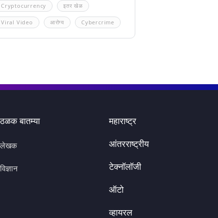
Cryptocurrency
इतर खेळ
Viral Video
आरोग्य
Cybercrime
ठळक बातम्या
महाराष्ट्र
आंतरराष्ट्रीय
लेखक
टेक्नॉलॉजी
विज्ञान
ऑटो
व्हायरल