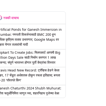
नक्की वाचाच
rtificial Ponds for Ganesh Immersion in
umbai: गणपती विसर्जनासाठी BMC 200 हून
धिक कृत्रिम तलाव उभारणार; Google Maps वर
हता येणार तलावांची यादी
lipkart To Create Jobs: फ्लिपकार्ट आगामी Big
illion Days Sale साठी निर्माण करणार 1 लाख
कऱ्या; संपूर्ण भारतभर होणार पूर्ती केंद्रांचा विस्तार
ravis Head New Record: ट्रॅव्हिस हेडने केला
हर, 17 चेंडूत अर्धशतक ठोकून रचला इतिहास; बनला
-20 'पॉवरप्ले किंग'
anesh Chaturthi 2024 Shubh Muhurat:
ेश चतुर्थीनिमित्त जाणून घ्या, शहरनिहाय पूजेच्या वेळा