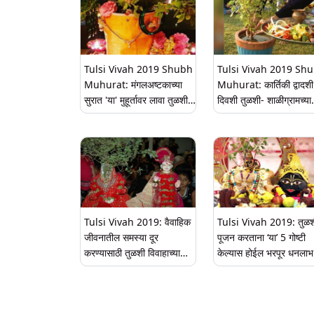
Tulsi Vivah 2019 Shubh
Tulsi Vivah 2019 Sh
Muhurat: मंगलअष्टकाच्या
Muhurat: कार्तिकी द्वादशी
सुरात 'या' मुहूर्तावर लावा तुळशी
दिवशी तुळशी- शाळीग्रामच्या
आणि बाळकृष्णाचा शुभविवाह
विवाहाचे सनई चौघडे वाजत
'या' मुहूर्तावर
Tulsi Vivah 2019: वैवाहिक
Tulsi Vivah 2019: तुळश
जीवनातील समस्या दूर
पूजन करताना ‘या’ 5 गोष्टी
करण्यासाठी तुळशी विवाहाच्या
केल्यास होईल भरपूर धनलाभ
दिवशी करा ‘ही’ कामे