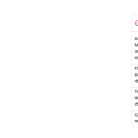
A
M
अ
पा
F
B
नो
T
क
टी
G
गण