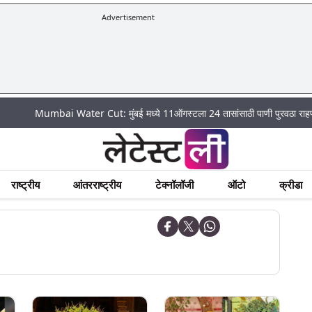
Advertisement
Mumbai Water Cut: मुंबई मध्ये 11ऑगस्टला 24 तासांसाठी पाणी पुरवठा राहणार बंद; पहा 
राष्ट्रीय
आंतरराष्ट्रीय
टेक्नॉलॉजी
ऑटो
क्रीडा