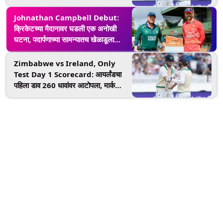
दिवसाचा खेळ रोमहर्षक ठरणार, जाणून घ्या
केव्हा, कुठे आणि कसे पहायचे थेट प्रक्षेपण
Johnathan Campbell Debut:
क्रिकेटच्या मैदानावर घडली एक अनोखी
घटना, पदार्पणाच्या सामन्यातच खेळाडूला
मिळाले संघाचे कर्णधारपद
Zimbabwe vs Ireland, Only
Test Day 1 Scorecard: आयर्लंडचा
पहिला डाव 260 धावांवर आटोपला, मार्क
अडायर आणि अँडी मॅकब्राइन यांनी
झळकावली अर्धशतके; येथ पाहा स्कोअरकार्ड