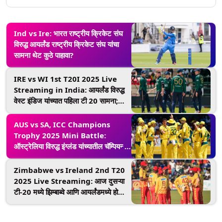
Ind vs Ire: भारत राष्ट्रीय क्रिकेट संघ
विरुद्ध आयर्लंड राष्ट्रीय क्रिकेट संघ यांचा
सामना थेट कुठे पाहावा?
IRE vs WI 1st T20I 2025 Live
Streaming in India: आयर्लंड विरुद्ध
वेस्ट इंडिज यांच्यात पहिला टी 20 सामना;
थेट प्रक्षेपण कसे पहाल? जाणून घ्या
AUS vs SA, ICC Champions
Trophy 2025 Mini Battle:
ऑस्ट्रेलिया विरुद्ध इंग्लंड यांच्यातील चॅम्पियन्स
ट्रॉफी सामन्यात 'या' खेळाडूंमध्ये तीव्र स्पर्धा
होण्याची शक्यता
Zimbabwe vs Ireland 2nd T20
2025 Live Streaming: आज दुसऱ्या
टी-20 मध्ये झिम्बाब्वे आणि आयर्लंडमध्ये होणार
जोरदार स्पर्धा, येथे जाणून घ्या लाईव्ह
टेलिकास्ट कधी, कुठे आणि कसे पहायचे