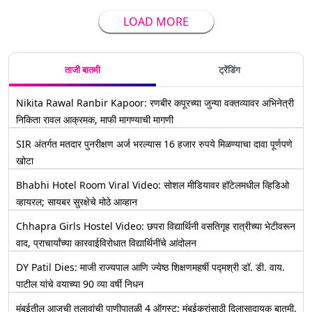
LOAD MORE
ताजी बातमी
ट्रेंडिंग
Nikita Rawal Ranbir Kapoor: रणबीर कपूरच्या जुन्या वक्तव्यावर अभिनेत्री
निकिता रावल आक्रमक, माफी मागण्याची मागणी
SIR अंतर्गत मतदार पुनरीक्षण अर्ज भरल्यास 16 हजार रुपये मिळण्याचा दावा पूर्णपणे
खोटा
Bhabhi Hotel Room Viral Video: सोशल मीडियावर हॉटेलमधील व्हिडिओ
व्हायरल; सायबर सुरक्षेचे मोठे आव्हान
Chhapra Girls Hostel Video: छपरा विद्यार्थिनी वसतिगृह रात्रीच्या भेटीवरून
वाद, प्राचार्यांच्या कारवाईविरोधात विद्यार्थिनींचे आंदोलन
DY Patil Dies: माजी राज्यपाल आणि ज्येष्ठ शिक्षणमहर्षी पद्मश्री डॉ. डी. वाय.
पाटील यांचे वयाच्या 90 व्या वर्षी निधन
मुंबईतील आजची तलावांची पाणीपातळी 4 ऑगस्ट: मुंबईकरांसाठी दिलासादायक बातमी,