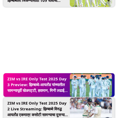
झिम्बाब्वेला जिंकण्यासाठी 109 धावांची
आवश्यकता; लाईव्ह सामना कधी, कुठे आणि
कसा पहाल? जाणून घ्या
ZIM vs IRE Only Test 2025 Day
3 Preview: झिम्बाब्वे-आयर्लंड यांच्यातील
सामन्यापूर्वी खेळपट्टी, हवामान, मिनी लढाई
आणि स्ट्रीमिंगसह सर्व तपशील जाणून घ्या
ZIM vs IRE Only Test 2025 Day
2 Live Streaming: झिम्बाब्वे विरुद्ध
आयर्लंड एकमात्र कसोटी सामन्याचा दुसऱ्या