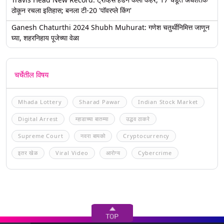
ठोकून रचला इतिहास; बनला टी-20 'पॉवरप्ले किंग'
Ganesh Chaturthi 2024 Shubh Muhurat: गणेश चतुर्थीनिमित्त जाणून
घ्या, शहरनिहाय पूजेच्या वेळा
चर्चेतील विषय
Mhada Lottery
Sharad Pawar
Indian Stock Market
Digital Arrest
म्हाडाच्या बातम्या
उद्धव ठाकरे
Supreme Court
नवरा बायको
Cryptocurrency
इतर खेळ
Viral Video
आरोग्य
Cybercrime