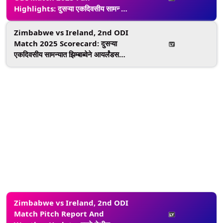
Highlights: दुसऱ्या एकदिवसीय सामन्यात
आयर्लंडने झिम्बाब्वेचा 6 विकेट्सने पराभव
करून मालिका केली बरोबरीत, पॉल स्टर्लिंगची
Zimbabwe vs Ireland, 2nd ODI
शानदार खेळी
Match 2025 Scorecard: दुसऱ्या
एकदिवसीय सामन्यात झिम्बाब्वेने आयर्लंडसमोर
246 धावांचे ठेवले लक्ष्य, मार्क अडायर आणि
कर्टिस कॅम्फरची घातक गोलंदाजी
Zimbabwe vs Ireland, 2nd ODI
Match Pitch Report And