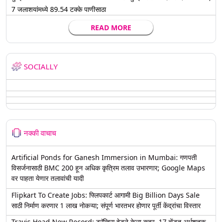
7 जलाशयांमध्ये 89.54 टक्के पाणीसाठा
READ MORE
SOCIALLY
नक्की वाचाच
Artificial Ponds for Ganesh Immersion in Mumbai: गणपती
विसर्जनासाठी BMC 200 हून अधिक कृत्रिम तलाव उभारणार; Google Maps
वर पाहता येणार तलावांची यादी
Flipkart To Create Jobs: फ्लिपकार्ट आगामी Big Billion Days Sale
साठी निर्माण करणार 1 लाख नोकऱ्या; संपूर्ण भारतभर होणार पूर्ती केंद्रांचा विस्तार
Travis Head New Record: ट्रॅव्हिस हेडने केला कहर, 17 चेंडूत अर्धशतक