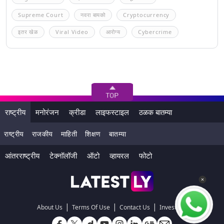
Supreme Court
नवरा बायको
Cryptocurrency
इतर खेळ
Viral Video
आरोग्य
Cybercrime
राष्ट्रीय
मनोरंजन
क्रीडा
लाइफस्टाइल
ठळक बातम्या
राष्ट्रीय
राजकीय
माहिती
शिक्षण
बातम्या
आंतरराष्ट्रीय
टेक्नॉलॉजी
ऑटो
व्हायरल
फोटो
|
|
|
About Us
Terms Of Use
Contact Us
Investors