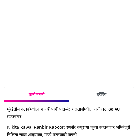
Timings:
जगभरात
2024?
रोजी असेल
कधी आणि
आज वर्षातलं
दिसणाऱ्या
सूर्यग्रहण
वर्षातील पहिले
कुठे पाहावे?
शेवटचं
वर्षाच्या
काळात सेक्स
सूर्यग्रहण;
जाणून घ्या
सूर्यग्रहण;
पहिल्या
करावा की
जाणून घ्या
जाणून घ्या
सूर्यग्रहणाची
नाही? घ्या
वेळ, कुठे
ग्रहणाची वेळ
तारीख,
जाणून
दिसणार व
वेळेसह संपूर्ण
त्याचा राशीवर
माहिती,
होणारा
जाणून घ्या
परिणाम
ताजी बातमी
ट्रेंडिंग
मुंबईतील तलावांमधील आजची पाणी पातळी: 7 तलावांमधील पाणीसाठा 88.40
टक्क्यांवर
Nikita Rawal Ranbir Kapoor: रणबीर कपूरच्या जुन्या वक्तव्यावर अभिनेत्री
निकिता रावल आक्रमक, माफी मागण्याची मागणी