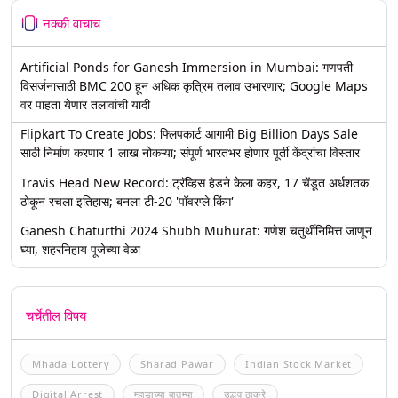
नक्की वाचाच
Artificial Ponds for Ganesh Immersion in Mumbai: गणपती
विसर्जनासाठी BMC 200 हून अधिक कृत्रिम तलाव उभारणार; Google Maps
वर पाहता येणार तलावांची यादी
Flipkart To Create Jobs: फ्लिपकार्ट आगामी Big Billion Days Sale
साठी निर्माण करणार 1 लाख नोकऱ्या; संपूर्ण भारतभर होणार पूर्ती केंद्रांचा विस्तार
Travis Head New Record: ट्रॅव्हिस हेडने केला कहर, 17 चेंडूत अर्धशतक
ठोकून रचला इतिहास; बनला टी-20 'पॉवरप्ले किंग'
Ganesh Chaturthi 2024 Shubh Muhurat: गणेश चतुर्थीनिमित्त जाणून
घ्या, शहरनिहाय पूजेच्या वेळा
चर्चेतील विषय
Mhada Lottery
Sharad Pawar
Indian Stock Market
Digital Arrest
म्हाडाच्या बातम्या
उद्धव ठाकरे