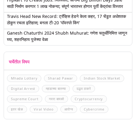
साठी निर्माण करणार 1 लाख नोकऱ्या; संपूर्ण भारतभर होणार पूर्ती केंद्रांचा विस्तार
Travis Head New Record: ट्रॅव्हिस हेडने केला कहर, 17 चेंडूत अर्धशतक
ठोकून रचला इतिहास; बनला टी-20 'पॉवरप्ले किंग'
Ganesh Chaturthi 2024 Shubh Muhurat: गणेश चतुर्थीनिमित्त जाणून
घ्या, शहरनिहाय पूजेच्या वेळा
चर्चेतील विषय
Mhada Lottery
Sharad Pawar
Indian Stock Market
Digital Arrest
म्हाडाच्या बातम्या
उद्धव ठाकरे
Supreme Court
नवरा बायको
Cryptocurrency
इतर खेळ
Viral Video
आरोग्य
Cybercrime