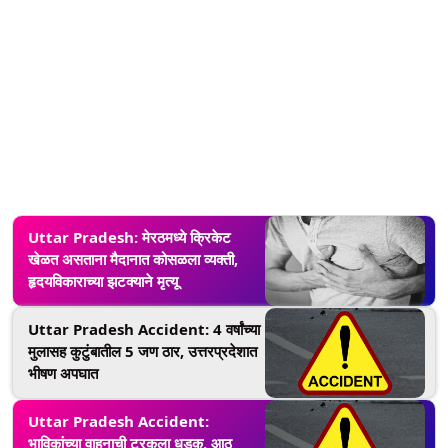
Uttar Pradesh: मेरठमध्ये क्रिकेट
खेळत असताना मैदानात कोसळला व्यक्ती,
हृदयविकाराच्या झटक्याने मृत्यू
Uttar Pradesh Accident: 4 वर्षांच्या
मुलासह कुटुंबातील 5 जण ठार, उत्तरप्रदेशात
भीषण अपघात
Uttar Pradesh Accident:
भाविकांच्या वाहनाची ट्रकला धडक, आठ