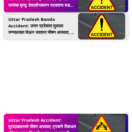
जणांचा मृत्यू; देवदर्शनावरुन परतताना घडली
घटना
Uttar Pradesh Banda
Accident: उत्तर प्रदेशात मुलाला
रुग्णालयात घेऊन जाताना भीषण अपघात; 7
जणांचा मृत्यू
Uttar Pradesh Accident:
मुरादाबादमध्ये भीषण अपघात; ट्रकने पिकअप