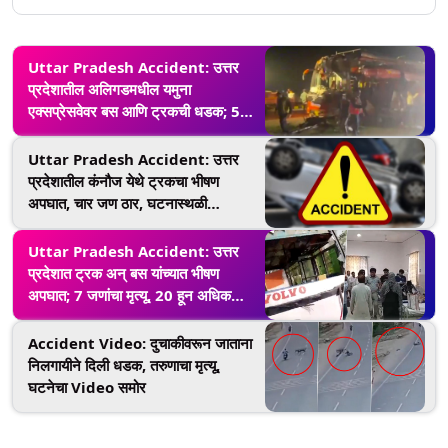
Uttar Pradesh Accident: उत्तर
प्रदेशातील अलिगडमधील यमुना
एक्सप्रेसवेवर बस आणि ट्रकची धडक; 5
ठार, 15 जखमी
Uttar Pradesh Accident: उत्तर
प्रदेशातील कंनौज येथे ट्रकचा भीषण
अपघात, चार जण ठार, घटनास्थळी
मुख्यमंत्र्यांची पाहणी
Uttar Pradesh Accident: उत्तर
प्रदेशात ट्रक अन् बस यांच्यात भीषण
अपघात; 7 जणांचा मृत्यू, 20 हून अधिक
जखमी
Accident Video: दुचाकीवरून जाताना
निलगायीने दिली धडक, तरुणाचा मृत्यू,
घटनेचा Video समोर