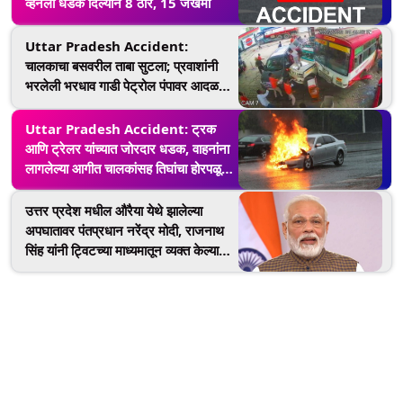
व्हॅनला धडक दिल्याने 8 ठार, 15 जखमी
Uttar Pradesh Accident:
चालकाचा बसवरील ताबा सुटला; प्रवाशांनी
भरलेली भरधाव गाडी पेट्रोल पंपावर आदळली
(See Shocking Video)
Uttar Pradesh Accident: ट्रक
आणि ट्रेलर यांच्यात जोरदार धडक, वाहनांना
लागलेल्या आगीत चालकांसह तिघांचा होरपळून
मृत्यू
उत्तर प्रदेश मधील औरैया येथे झालेल्या
अपघातावर पंतप्रधान नरेंद्र मोदी, राजनाथ
सिंह यांनी ट्विटच्या माध्यमातून व्यक्त केल्या
भावना (View Tweets)