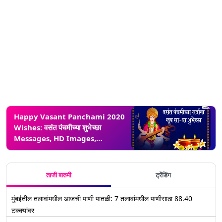
Happy Vasant Panchami 2020
Wishes: वसंत पंचमीच्या शुभेच्छा
Messages, HD Images,
greetings, WhatsApp Status
च्या माध्यमातून देऊन ज्ञानदेवी सरस्वतीचा
जन्मदिन करा उत्साहात साजरा
ताजी बातमी
ट्रेंडिंग
मुंबईतील तलावांमधील आजची पाणी पातळी: 7 तलावांमधील पाणीसाठा 88.40
टक्क्यांवर