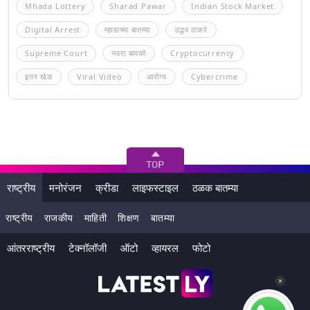
Mhada Lottery
Sharad Pawar
Indian Stock Market
Digital Arrest
म्हाडाच्या बातम्या
उद्धव ठाकरे
Supreme Court
नवरा बायको
Cryptocurrency
इतर खेळ
Viral Video
आरोग्य
Cybercrime
राष्ट्रीय
मनोरंजन
क्रीडा
लाइफस्टाइल
ठळक बातम्या
राष्ट्रीय
राजकीय
माहिती
शिक्षण
बातम्या
आंतरराष्ट्रीय
टेक्नॉलॉजी
ऑटो
व्हायरल
फोटो