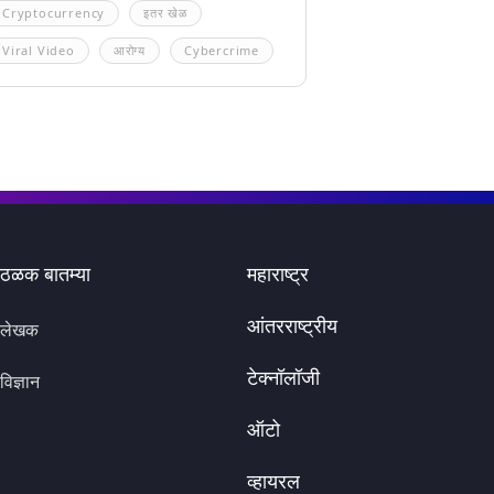
Cryptocurrency
इतर खेळ
Viral Video
आरोग्य
Cybercrime
ठळक बातम्या
महाराष्ट्र
आंतरराष्ट्रीय
लेखक
टेक्नॉलॉजी
विज्ञान
ऑटो
व्हायरल