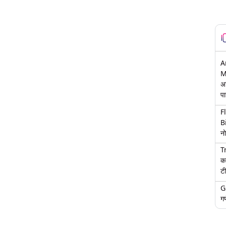
A
M
अ
पा
F
B
नो
T
क
टी
G
गण