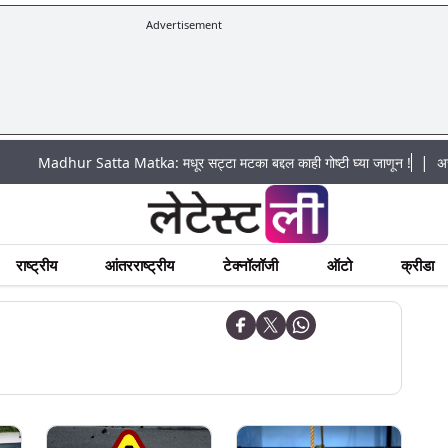
Advertisement
|
hur Satta Matka: मधूर सट्टा मटका बद्दल काही गोष्टी घ्या जाणून !
अचानक पूराचा
राष्ट्रीय
आंतरराष्ट्रीय
टेक्नॉलॉजी
ऑटो
क्रीडा