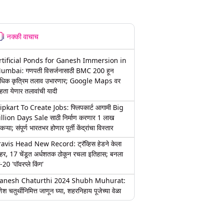
नक्की वाचाच
rtificial Ponds for Ganesh Immersion in
umbai: गणपती विसर्जनासाठी BMC 200 हून
धिक कृत्रिम तलाव उभारणार; Google Maps वर
हता येणार तलावांची यादी
lipkart To Create Jobs: फ्लिपकार्ट आगामी Big
illion Days Sale साठी निर्माण करणार 1 लाख
कऱ्या; संपूर्ण भारतभर होणार पूर्ती केंद्रांचा विस्तार
ravis Head New Record: ट्रॅव्हिस हेडने केला
हर, 17 चेंडूत अर्धशतक ठोकून रचला इतिहास; बनला
-20 'पॉवरप्ले किंग'
anesh Chaturthi 2024 Shubh Muhurat:
ेश चतुर्थीनिमित्त जाणून घ्या, शहरनिहाय पूजेच्या वेळा