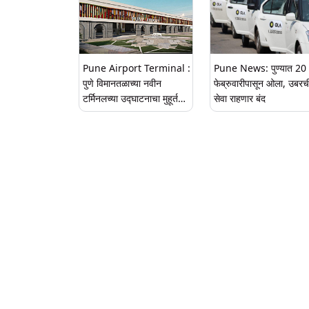
Pune Airport Terminal :
Pune News: पुण्यात 20
पुणे विमानतळाच्या नवीन
फेब्रुवारीपासून ओला, उबरच
टर्मिनलच्या उद्घाटनाचा मुहूर्त
सेवा राहणार बंद
ठरला; 'या' तारखेला पंतप्रधान
मोदींच्या हस्ते होणार ऑनलाईन
उद्घाटन