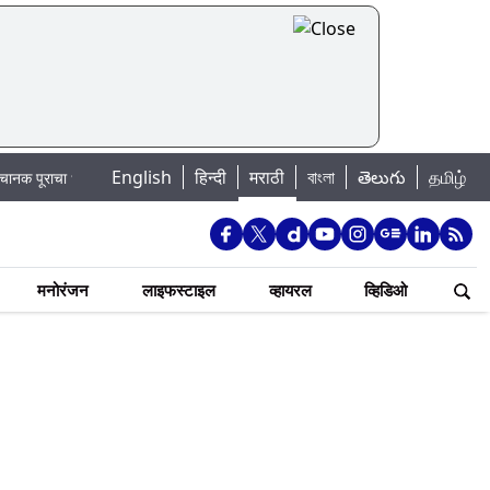
English
हिन्दी
मराठी
বাংলা
తెలుగు
தமிழ்
 धोका: खडकवासला धरणातून मुठानदी पात्रात विसर्ग सुरु; नागरिकांना नदीपात्रात न उतरण्य
मनोरंजन
लाइफस्टाइल
व्हायरल
व्हिडिओ