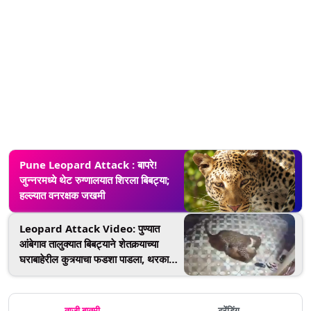
Pune Leopard Attack : बापरे!
जुन्नरमध्ये थेट रुग्णालयात शिरला बिबट्या;
हल्ल्यात वनरक्षक जखमी
Leopard Attack Video: पुण्यात
आंबेगाव तालुक्यात बिबट्याने शेतकर्‍याच्या
घराबाहेरील कुत्र्याचा फडशा पाडला, थरकाप
उडवेल असा हा क्षण पाहा
ताजी बातमी
ट्रेंडिंग