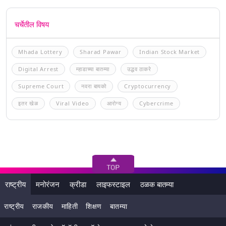
चर्चेतील विषय
Mhada Lottery
Sharad Pawar
Indian Stock Market
Digital Arrest
म्हाडाच्या बातम्या
उद्धव ठाकरे
Supreme Court
नवरा बायको
Cryptocurrency
इतर खेळ
Viral Video
आरोग्य
Cybercrime
राष्ट्रीय
मनोरंजन
क्रीडा
लाइफस्टाइल
ठळक बातम्या
राष्ट्रीय
राजकीय
माहिती
शिक्षण
बातम्या